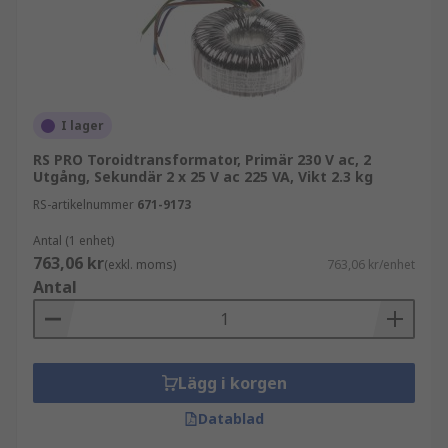
Toroidala transformatorer erbjuder utmärkt
brusreducering och avger mindre EMI
(elektromagnetisk störning) än
standardtransformatorer.
De har ett lågt läckfält.
I lager
De är tystare att köra än
RS PRO Toroidtransformator, Primär 230 V ac, 2
Utgång, Sekundär 2 x 25 V ac 225 VA, Vikt 2.3 kg
standardtransformatorer och skapar mindre
RS-artikelnummer
brummande ljud.
671-9173
De erbjuder utmärkt valuta för pengarna.
Antal (1 enhet)
763,06 kr
Toroidala kärnor kräver mindre energi för
(exkl. moms)
763,06 kr/enhet
Antal
att upprätthålla ett magnetfält och
använder därför mindre ström.
Lägg i korgen
Datablad