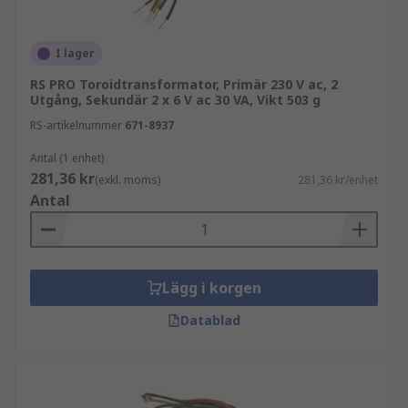
Toroidala transformatorer kan vara öppna eller
inkapslade, och vissa modeller är kompletterade
med PCB-monteringsstift.
I lager
RS PRO Toroidtransformator, Primär 230 V ac, 2
Fördelar med toroidala
Utgång, Sekundär 2 x 6 V ac 30 VA, Vikt 503 g
transformatorer
RS-artikelnummer
671-8937
Antal (1 enhet)
Transformatorer tar upp mindre utrymme
281,36 kr
(exkl. moms)
281,36 kr/enhet
än sina traditionella fyrkantiga
Antal
motsvarigheter och använder mindre yta.
Vissa tillverkare föreslår att montering av
en toroidal transformator med flygande
ledningar istället för kopplingsplintar kan
Lägg i korgen
spara upp till 60% utrymme.
Datablad
Dessa transformatorer är lätta att montera,
vissa kräver bara en enda bult för att
fixeras på plats.
De har flexibla dimensioner.