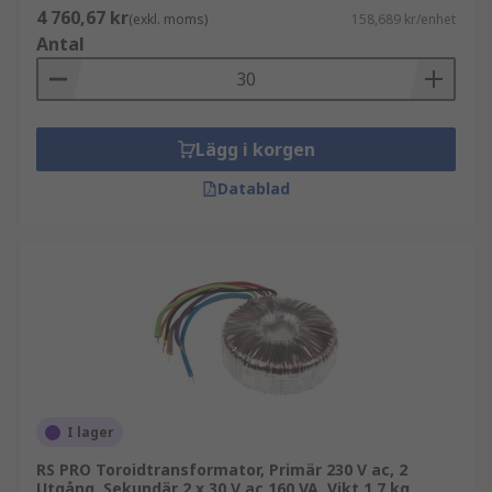
4 760,67 kr
(exkl. moms)
158,689 kr/enhet
Antal
Lägg i korgen
Datablad
I lager
RS PRO Toroidtransformator, Primär 230 V ac, 2
Utgång, Sekundär 2 x 30 V ac 160 VA, Vikt 1.7 kg