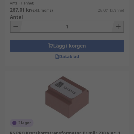
Antal (1 enhet)
267,01 kr
(exkl. moms)
267,01 kr/enhet
Antal
Lägg i korgen
Datablad
I lager
RS PRO Kretskortstransformator, Primär 230 V ac, 1