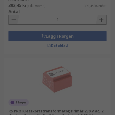
392,45 kr
(exkl. moms)
392,45 kr/enhet
Antal
Lägg i korgen
Datablad
I lager
RS PRO Kretskortstransformator, Primär 230 V ac, 2