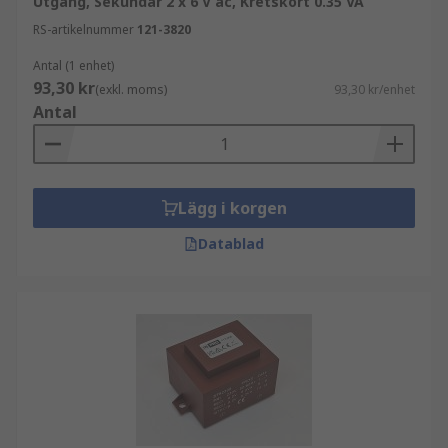
Utgång, Sekundär 2 x 6 V ac, Kretskort 0.35 VA
RS-artikelnummer
121-3820
Antal (1 enhet)
93,30 kr
(exkl. moms)
93,30 kr/enhet
Antal
Lägg i korgen
Datablad