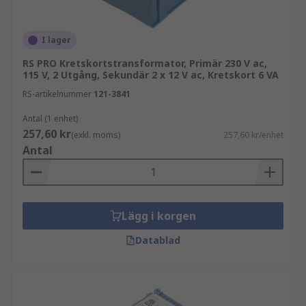
konsumentprodukter för att skydda dem mot
strömtoppar.
I lager
Typer av PCB-transformatorer
RS PRO Kretskortstransformator, Primär 230 V ac,
115 V, 2 Utgång, Sekundär 2 x 12 V ac, Kretskort 6 VA
PCB-transformatorer kan kännas igen på deras
RS-artikelnummer
121-3841
monteringsmöjligheter. De är ytmonterade eller
hålmonterade.
Antal (1 enhet)
257,60 kr
(exkl. moms)
257,60 kr/enhet
Hålmonterade transformatorer har anslutningar
Antal
eller stift som kan tränga igenom kortet. De
används vanligtvis i flerskiktade kretskort.
Ytmonterade transformatorer tränger inte in i
själva kortet och är därför mycket kompakta,
Lägg i korgen
vilket gör dem till ett populärt val för många
Datablad
tillämpningar.