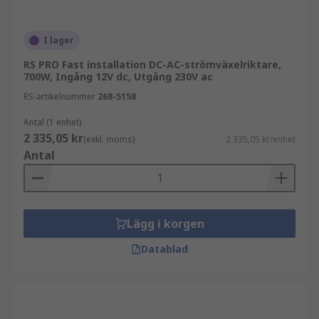
I lager
RS PRO Fast installation DC-AC-strömväxelriktare,
700W, Ingång 12V dc, Utgång 230V ac
RS-artikelnummer
268-5158
Antal (1 enhet)
2 335,05 kr
(exkl. moms)
2 335,05 kr/enhet
Antal
Lägg i korgen
Datablad