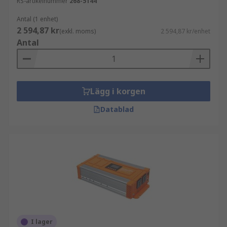
RS-artikelnummer
268-5144
Antal (1 enhet)
2 594,87 kr
(exkl. moms)
2 594,87 kr/enhet
Antal
Lägg i korgen
Datablad
I lager