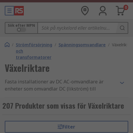
0
Sök efter MPN
/
Strömförsörjning
/
Spänningsomvandlare
/
Växelriktar
och
transformatorer
Växelriktare
Fasta installationer av DC AC-omvandlare är
enheter som omvandlar DC (likström) till
konventionell AC (växelström) elektricitet som
kan driva många elektriska apparater.
207 Produkter som visas för Växelriktare
Hur fungerar fasta installationer av DC
AC-omvandlare?
Filter