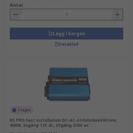
Antal
Lägg i korgen
Datablad
I lager
RS PRO Fast installation DC-AC-strömväxelriktare,
400W, Ingång 12V dc, Utgång 230V ac