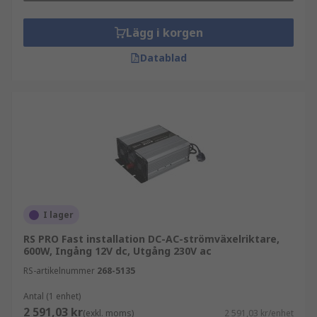
för att skapa utgångsspänning
Lägg i korgen
Vad används fasta installationer av DC AC-
Datablad
omvandlare till?
Typiska tillämpningar av fasta installationer av
DC-omvandlare inkluderar:
UPS:er (avbrottsfri kraftförsörjning)
Kylkompressorer
Elnät
Solenergi
I lager
Elchockvapen
RS PRO Fast installation DC-AC-strömväxelriktare,
600W, Ingång 12V dc, Utgång 230V ac
Induktionsuppvärmning
RS-artikelnummer
268-5135
Elproduktion
Antal (1 enhet)
2 591,03 kr
(exkl. moms)
2 591,03 kr/enhet