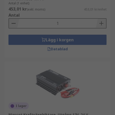
Antal (1 enhet)
453,01 kr
(exkl. moms)
453,01 kr/enhet
Antal
Lägg i korgen
Datablad
I lager
Mascot Kraftväxelriktare, Utgång 12V, 24 V