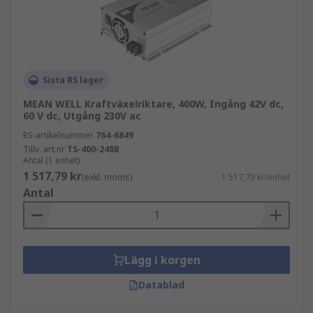
Sista RS lager
MEAN WELL Kraftväxelriktare, 400W, Ingång 42V dc,
60 V dc, Utgång 230V ac
RS-artikelnummer
764-6849
Tillv. art.nr
TS-400-248B
Antal (1 enhet)
1 517,79 kr
(exkl. moms)
1 517,79 kr/enhet
Antal
Lägg i korgen
Datablad