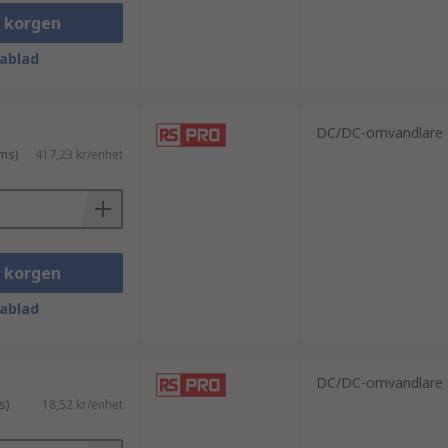
t populära är:
i korgen
ablad
DC/DC-omvandlare
ms)
417,23 kr/enhet
i korgen
stallera. Våra produkter kommer med en
ablad
DC/DC-omvandlare
s)
18,52 kr/enhet