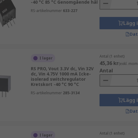
-40 °C 85 °C Genomgående hål
RS-artikelnummer
633-227
Lägg 
Dat
Antal (1 enhet)
I lager
45,36 kr
(exkl. mom
skrifter.Elektrisk isolering ger ytterligare säkerhet för per
RS PRO, Vout 3.3V dc, Vin 32V
Antal
issa modeller är järnvägs- och medicinskt godkända.
dc, Vin 4.75V 1000 mA Icke-
isolerad switchregulator
Kretskort -40 °C 90 °C
RS-artikelnummer
285-3134
Lägg 
Dat
Antal (1 enhet)
I lager