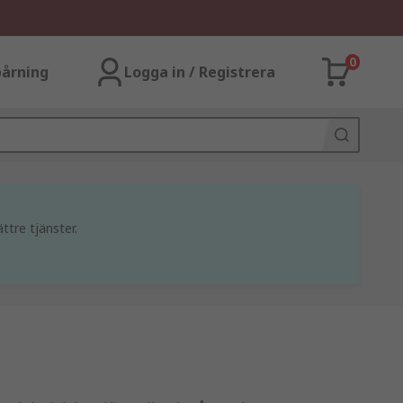
0
årning
Logga in / Registrera
ttre tjänster.