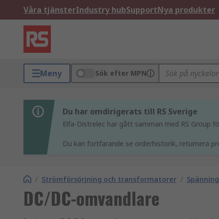
Våra tjänster
Industry hub
Support
Nya produkter
Meny
Sök efter MPN
Du har omdirigerats till RS Sverige
Elfa-Distrelec har gått samman med RS Group för 
Du kan fortfarande se orderhistorik, returnera pr
/
Strömförsörjning och transformatorer
/
Spännin
DC/DC-omvandlare