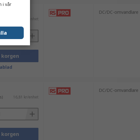
 i vår
DC/DC-omvandlare
ms)
718,54 kr/enhet
lla
i korgen
ablad
DC/DC-omvandlare
s)
16,81 kr/enhet
i korgen