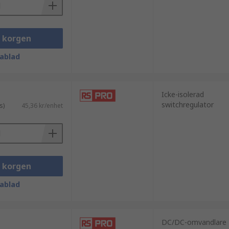
i korgen
ablad
Icke-isolerad
switchregulator
s)
45,36 kr/enhet
sonal vid eventuellt internt fel.Brett
i korgen
ablad
DC/DC-omvandlare