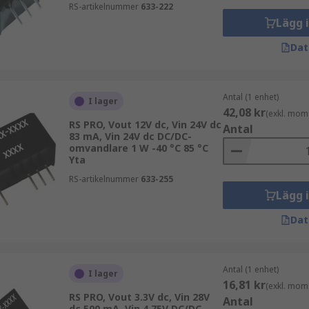
RS-artikelnummer
633-222
Lägg 
Dat
Antal (1 enhet)
I lager
42,08 kr
(exkl. mom
RS PRO, Vout 12V dc, Vin 24V dc
Antal
83 mA, Vin 24V dc DC/DC-
omvandlare 1 W -40 °C 85 °C
Yta
RS-artikelnummer
633-255
Lägg 
Dat
Antal (1 enhet)
I lager
16,81 kr
(exkl. mom
RS PRO, Vout 3.3V dc, Vin 28V
Antal
dc 500 mA, Vin 4.75V DC/DC-