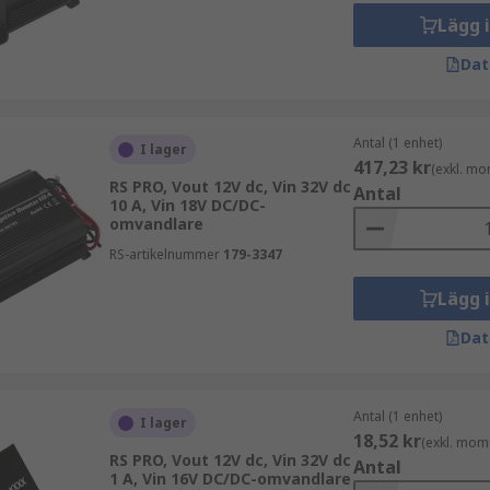
h paket för att passa varje eventualitet. Några av de mes
Lägg 
Dat
Antal (1 enhet)
I lager
417,23 kr
(exkl. mo
RS PRO, Vout 12V dc, Vin 32V dc
Antal
10 A, Vin 18V DC/DC-
omvandlare
RS-artikelnummer
179-3347
Lägg 
applikationer, så de måste vara lätta att montera eller in
Dat
Antal (1 enhet)
I lager
18,52 kr
(exkl. mom
RS PRO, Vout 12V dc, Vin 32V dc
Antal
1 A, Vin 16V DC/DC-omvandlare