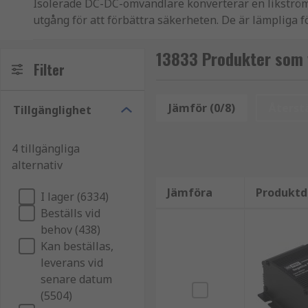
Isolerade DC-DC-omvandlare konverterar en likströms
utgång för att förbättra säkerheten. De är lämpliga f
konsumentelektronik.
13833 Produkter som 
RS erbjuder ett omfattande urval av högkvalitativa
Filter
Power Solutions, Recom och många fler.
Jämför (0/8)
Återstä
Tillgänglighet
Vad används de till?
4 tillgängliga
Isolerade DC-DC-omvandlare används inom utrustning 
alternativ
spänningen i en DC-försörjning från en nivå till en a
Jämföra
Produktd
Typer av isolerade DC-DC-omvandlare
I lager (6334)
Beställs vid
behov (438)
Isolerade DC-DC-omvandlare finns i ett brett utbud 
Kan beställas,
medicinskt och järnvägsgodkända omvandlare för säke
leverans vid
Paket- eller modultyper
senare datum
(5504)