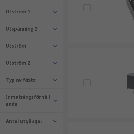
PCB-montering
Utström 1
Rackmontering
Ytmontering
Utspänning 2
Hålmontering
Utström
Fördelarna med isolerade DC-DC-omvandlare
Utström 2
Uppfyller internationella säkerhetsstandarder och före
utbud av spänningsomvandling med hög effektivitet.V
Typ av fäste
Inmatningsförhåll
ande
Antal utgångar