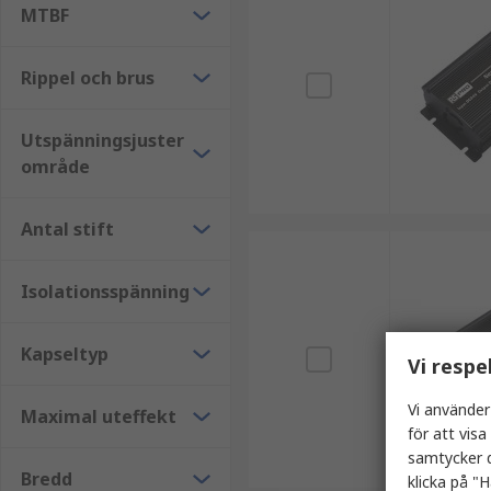
MTBF
Rippel och brus
Utspänningsjuster
område
Antal stift
Isolationsspänning
Kapseltyp
Vi respe
Vi använder
Maximal uteffekt
för att vis
samtycker d
Bredd
klicka på "H