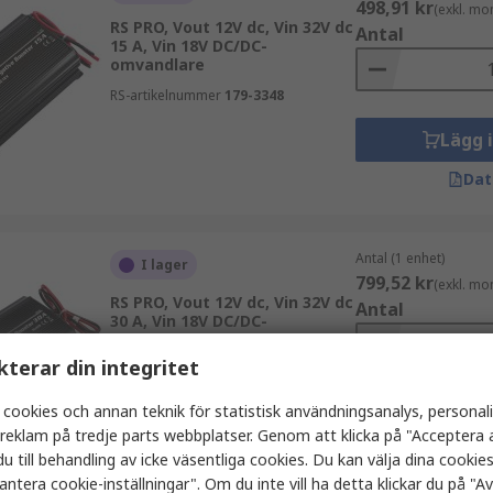
498,91 kr
(exkl. mo
RS PRO, Vout 12V dc, Vin 32V dc
Antal
15 A, Vin 18V DC/DC-
omvandlare
RS-artikelnummer
179-3348
Lägg 
Dat
Antal (1 enhet)
I lager
799,52 kr
(exkl. mo
RS PRO, Vout 12V dc, Vin 32V dc
Antal
30 A, Vin 18V DC/DC-
omvandlare
kterar din integritet
RS-artikelnummer
179-3350
 cookies och annan teknik för statistisk användningsanalys, personal
Lägg 
a reklam på tredje parts webbplatser. Genom att klicka på "Acceptera a
Dat
u till behandling av icke väsentliga cookies. Du kan välja dina cooki
antera cookie-inställningar". Om du inte vill ha detta klickar du på "Avv