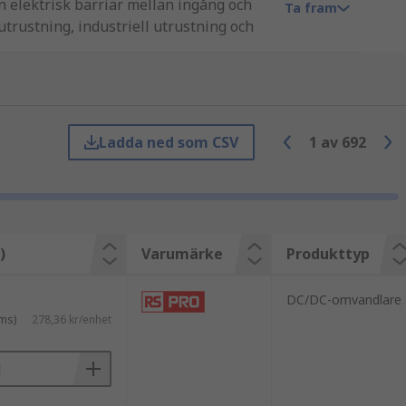
n elektrisk barriär mellan ingång och
Ta fram
utrustning, industriell utrustning och
usive TDK-Lambda, XP Power, Murata
Ladda ned som CSV
1
av
692
där det är nödvändigt att konvertera
are
användas.
)
Varumärke
Produkttyp
DC/DC-omvandlare
la utgångar. Vi erbjuder också
ms)
278,36 kr/enhet