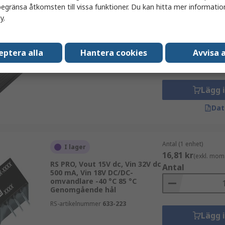
egränsa åtkomsten till vissa funktioner. Du kan hitta mer information
cy
.
Antal (1 enhet)
I lager
718,54 kr
(exkl. mo
RS PRO, Vout 12V dc, Vin 32V dc
Antal
20 A, Vin 18V DC/DC-
eptera alla
Hantera cookies
Avvisa a
omvandlare
RS-artikelnummer
179-3349
Lägg 
Dat
Antal (1 enhet)
I lager
16,81 kr
(exkl. mom
RS PRO, Vout 15V dc, Vin 32V dc
Antal
500 mA, Vin 18V DC/DC-
omvandlare -40 °C 85 °C
Genomgående hål
RS-artikelnummer
633-223
Lägg 