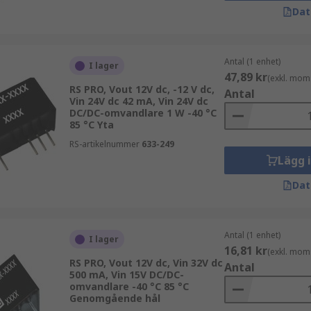
Dat
Antal (1 enhet)
I lager
47,89 kr
(exkl. mom
RS PRO, Vout 12V dc, -12 V dc,
Antal
Vin 24V dc 42 mA, Vin 24V dc
DC/DC-omvandlare 1 W -40 °C
85 °C Yta
RS-artikelnummer
633-249
Lägg 
Dat
Antal (1 enhet)
I lager
16,81 kr
(exkl. mom
RS PRO, Vout 12V dc, Vin 32V dc
Antal
500 mA, Vin 15V DC/DC-
omvandlare -40 °C 85 °C
Genomgående hål