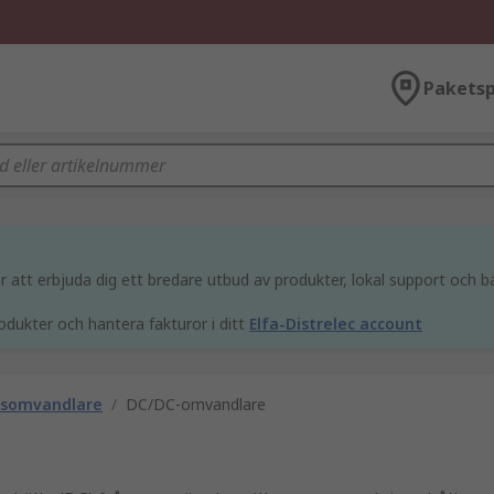
Paketsp
att erbjuda dig ett bredare utbud av produkter, lokal support och bä
odukter och hantera fakturor i ditt
Elfa-Distrelec account
gsomvandlare
/
DC/DC-omvandlare