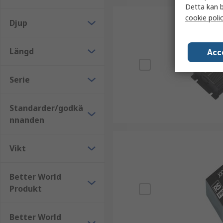
Detta kan b
cookie poli
Djup
Längd
Acc
Serie
Standarder/godkä
nnanden
Vikt
Better World
Produkt
Better World