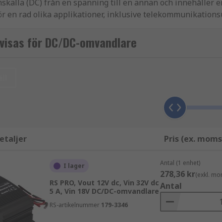
källa (DC) från en spänning till en annan och innehåller e
ör en rad olika applikationer, inklusive telekommunikations
visas för DC/DC-omvandlare
 omvandlare från ledande varumärken inom branschen, inkl
ll
och enheter som innehåller olika kretsar eller delkretsar 
nnan. För att konvertera AC till DC skulle en
AC-DC-omvandl
etaljer
Pris (ex. moms
Antal (1 enhet)
av ingångs- och utgångsspänningar med både enkla och dubb
I lager
278,36 kr
(exkl. mo
rhetskritiska applikationer.
RS PRO, Vout 12V dc, Vin 32V dc
Antal
5 A, Vin 18V DC/DC-omvandlare
RS-artikelnummer
179-3346