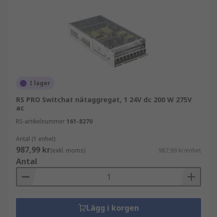
för att driva elektroniska enheter som vanligtvis
kräver likström.
I lager
RS PRO Switchat nätaggregat, 1 24V dc 200 W 275V
ac
RS-artikelnummer
161-8270
Antal (1 enhet)
987,99 kr
(exkl. moms)
987,99 kr/enhet
Antal
Lägg i korgen