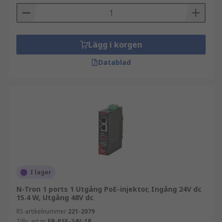
Lägg i korgen
Datablad
I lager
N-Tron 1 ports 1 Utgång PoE-injektor, Ingång 24V dc
15.4 W, Utgång 48V dc
RS-artikelnummer
221-2079
Tillv. art.nr
EB-PSE-24V-1B