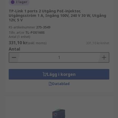
enheten.
I lager
TP-Link 1 ports 2 Utgång PoE-injektor,
PoE-injektorer har vanligtvis minst två
Utgångsström 1 A, Ingång 100V, 240 V 30 W, Utgång
Ethernetportar. En port är ansluten till
12V, 5 V
nätverksswitchen eller routern, och den andra
RS-artikelnummer
275-3549
porten är ansluten till PoE-enheten. Injektorn får
Tillv. art.nr
TL-POE160S
ström från en växelströmskälla och kombinerar
Antal (1 enhet)
331,10 kr
den med data från nätverksswitchen. Den skickar
(exkl. moms)
331,10 kr/enhet
Antal
sedan både ström och data över Ethernetkabeln
till PoE-enheten.
Vilka är fördelarna med PoE-injektorer?
Lägg i korgen
Förenklad installation:
PoE-injektorer
Datablad
eliminerar behovet av separata strömkablar,
vilket minskar komplexiteten och kostnaden för
installation.
Flexibilitet och mobilitet:
Möjliggör flexibel