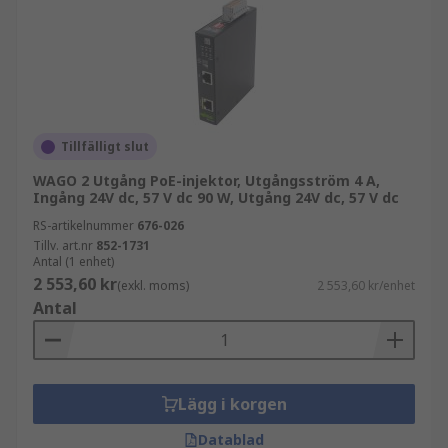
Tillfälligt slut
WAGO 2 Utgång PoE-injektor, Utgångsström 4 A,
Ingång 24V dc, 57 V dc 90 W, Utgång 24V dc, 57 V dc
RS-artikelnummer
676-026
Tillv. art.nr
852-1731
Antal (1 enhet)
2 553,60 kr
(exkl. moms)
2 553,60 kr/enhet
Antal
Lägg i korgen
Datablad