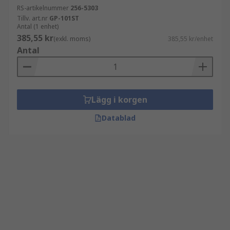
RS-artikelnummer
256-5303
Tillv. art.nr
GP-101ST
Antal (1 enhet)
385,55 kr
(exkl. moms)
385,55 kr/enhet
Antal
Lägg i korgen
Datablad