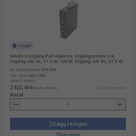
I lager
WAGO 2 Utgång PoE-injektor, Utgångsström 5 A,
Ingång 24V dc, 57 V dc 120 W, Utgång 24V dc, 57 V dc
RS-artikelnummer
676-024
Tillv. art.nr
852-1732
Antal (1 enhet)
2 822,40 kr
(exkl. moms)
2 822,40 kr/enhet
Antal
Lägg i korgen
Datablad