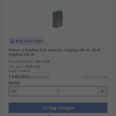
till anslutna enheter.
Tillämpningar
IP-kameror
Trådlösa accesspunkter
Begränsat lager
VoIP-telefoner
Planet 2 Utgång PoE-injektor, Ingång 48V dc 30 W,
Nätverksswitchar
Utgång 56V dc
RS-artikelnummer
283-7528
Fjärrnätverksenheter
Tillv. art.nr
IPOE-162
Detaljhandel och hotellbranschen
Antal (1 enhet)
1 545,60 kr
(exkl. moms)
1 545,60 kr/enhet
Industriella tillämpningar
Antal
Lägg i korgen