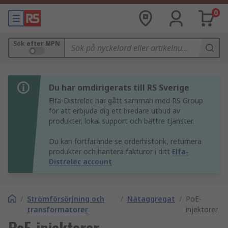
0
Sök efter MPN
Du har omdirigerats till RS Sverige
Elfa-Distrelec har gått samman med RS Group
för att erbjuda dig ett bredare utbud av
produkter, lokal support och bättre tjänster.
Du kan fortfarande se orderhistorik, returnera
produkter och hantera fakturor i ditt
Elfa-
Distrelec account
/
Strömförsörjning och
/
Nätaggregat
/
PoE-
transformatorer
injektorer
PoE-injektorer