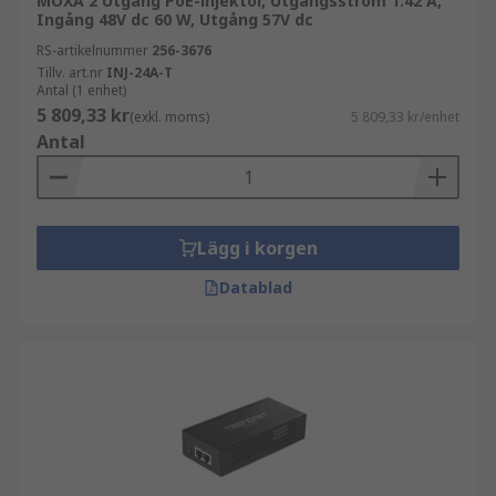
MOXA 2 Utgång PoE-injektor, Utgångsström 1.42 A,
Ingång 48V dc 60 W, Utgång 57V dc
RS-artikelnummer
256-3676
Tillv. art.nr
INJ-24A-T
Antal (1 enhet)
5 809,33 kr
(exkl. moms)
5 809,33 kr/enhet
Antal
Lägg i korgen
Datablad