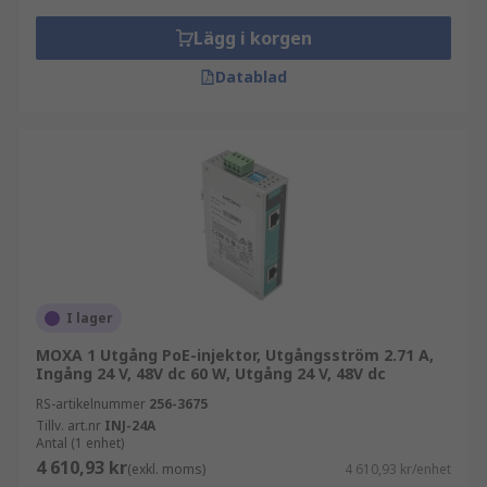
Lägg i korgen
Datablad
I lager
MOXA 1 Utgång PoE-injektor, Utgångsström 2.71 A,
Ingång 24 V, 48V dc 60 W, Utgång 24 V, 48V dc
RS-artikelnummer
256-3675
Tillv. art.nr
INJ-24A
Antal (1 enhet)
4 610,93 kr
(exkl. moms)
4 610,93 kr/enhet