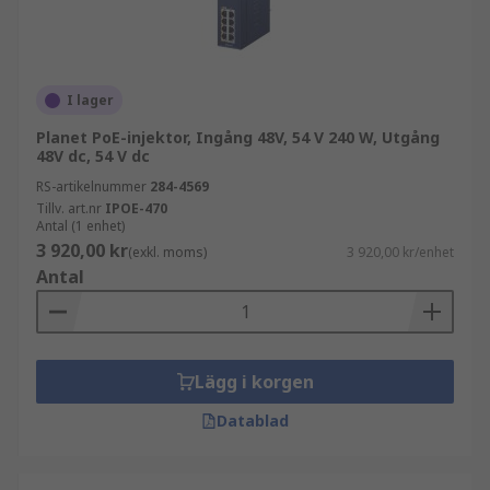
placering av enheter, eftersom de inte begränsas
av tillgången på eluttag.
Kostnadsbesparingar
: Implementering av PoE-
teknologi kan leda till kostnadsbesparingar på
I lager
olika sätt. Genom att eliminera behovet av
Planet PoE-injektor, Ingång 48V, 54 V 240 W, Utgång
separata strömkablar minskar
48V dc, 54 V dc
installationskostnaderna.
RS-artikelnummer
284-4569
Tillv. art.nr
IPOE-470
Antal (1 enhet)
Skalbarhet
: PoE-injektorer ger skalbarhet i
3 920,00 kr
(exkl. moms)
3 920,00 kr/enhet
nätverksinstallationer. Ytterligare PoE-aktiverade
Antal
enheter kan enkelt läggas till utan behov av
omfattande ombyggnad eller ytterligare
ströminfrastruktur.
Lägg i korgen
Säkerhet
: De uppfyller säkerhetsstandarder och
har inbyggda skyddsmekanismer, såsom
Datablad
överbelastningsskydd och kortslutningsskydd.
Ökad tillförlitlighet:
ger en pålitlig strömkälla