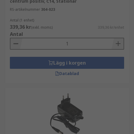
centrum positiv, C14, Stationär
RS-artikelnummer
304-023
Antal (1 enhet)
339,36 kr
(exkl. moms)
339,36 kr/enhet
Antal
Lägg i korgen
Datablad