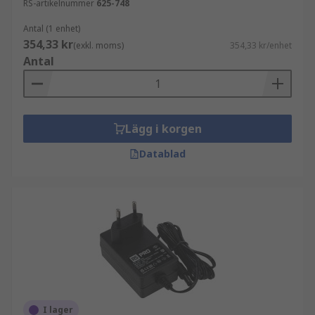
RS-artikelnummer
625-748
Antal (1 enhet)
354,33 kr
(exkl. moms)
354,33 kr/enhet
Antal
Lägg i korgen
Datablad
I lager