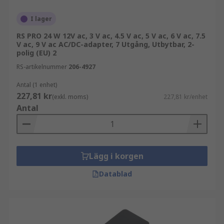
Hur fungerar en AC/DC-adapter?
I lager
RS PRO 24 W 12V ac, 3 V ac, 4.5 V ac, 5 V ac, 6 V ac, 7.5
En AC/DC-adapter består av en central enhet som
V ac, 9 V ac AC/DC-adapter, 7 Utgång, Utbytbar, 2-
drar ström från ett växelströmsuttag, den
polig (EU) 2
omvandlar sedan strömmen till likström som
RS-artikelnummer
206-4927
används för att ladda enheten. Varje AC-adapter
har en specifik effektklassning, mätt i volt eller
Antal (1 enhet)
227,81 kr
watt som den kan hantera och enhetens uteffekt.
(exkl. moms)
227,81 kr/enhet
Antal
På grund av effektklassningen och typen av
kontakt i änden är en AC-adapter inte universell
och kan endast användas med enheter med
samma krav och anslutning.
Lägg i korgen
Internationella nätadaptrar
Datablad
Vissa nätadaptrar levereras med utbytbara
ingångskontakter som du kan byta när du reser
till områden med olika kontakttyper som