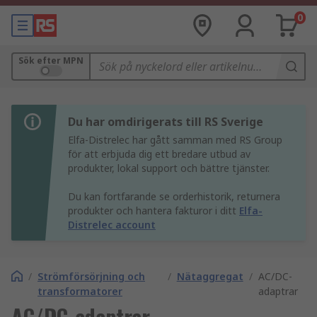
0
Sök efter MPN
Du har omdirigerats till RS Sverige
Elfa-Distrelec har gått samman med RS Group
för att erbjuda dig ett bredare utbud av
produkter, lokal support och bättre tjänster.
Du kan fortfarande se orderhistorik, returnera
produkter och hantera fakturor i ditt
Elfa-
Distrelec account
/
Strömförsörjning och
/
Nätaggregat
/
AC/DC-
transformatorer
adaptrar
AC/DC-adaptrar