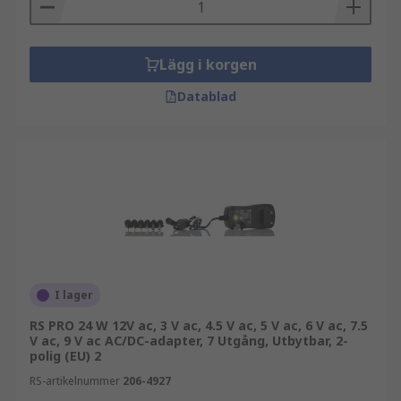
kontakt i änden är en AC-adapter inte universell
och kan endast användas med enheter med
samma krav och anslutning.
Lägg i korgen
Internationella nätadaptrar
Datablad
Vissa nätadaptrar levereras med utbytbara
ingångskontakter som du kan byta när du reser
till områden med olika kontakttyper som
Storbritannien, USA, Europa, Japan och
Australien. De kan också komma med
skyddsfunktioner som kortslutning,
överspänning och överbelastning för att uppfylla
internationella säkerhetsgodkännanden, vilket
I lager
gör dem idealiska för den globala marknaden.
RS PRO 24 W 12V ac, 3 V ac, 4.5 V ac, 5 V ac, 6 V ac, 7.5
Är alla AC/DC-adaptrar likadana?
V ac, 9 V ac AC/DC-adapter, 7 Utgång, Utbytbar, 2-
polig (EU) 2
RS-artikelnummer
206-4927
Det är möjligt att använda en nätadapter på olika