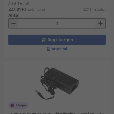
enheter, men det är viktigt att kontrollera om det
Antal (1 enhet)
är AC- eller DC-utgång. Använd nära, om inte
227,81 kr
(exkl. moms)
227,81 kr/enhet
exakt rätt spänning och strömstyrka. Om du är
Antal
osäker kan det vara värt att investera i en
universell nätadapter med många olika kontakter.
Lägg i korgen
Datablad
I lager
RS PRO 36 W 9V dc AC/DC-försörjning, 1 Utgång, 2,1 x