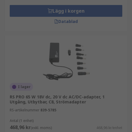
Lägg i korgen
Datablad
I lager
RS PRO 65 W 18V dc, 20 V dc AC/DC-adapter, 1
Utgång, Utbytbar, C8, Strömadapter
RS-artikelnummer
839-5785
Antal (1 enhet)
468,96 kr
(exkl. moms)
468,96 kr/enhet