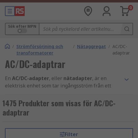
0
Sök efter MPN
/
Strömförsörjning och
/
Nätaggregat
/
AC/DC-
transformatorer
adaptrar
AC/DC-adaptrar
En
AC/DC-adapter
, eller
nätadapter
, är en
elektrisk enhet som tar ingångsström från ett
elnät och omvandlar eller härleder rätt ström,
frekvens och spänning för att driva den
1475 Produkter som visas för AC/DC-
komponent den är ansluten till. Nätadaptrar ger
adaptrar
ström till enheter som drivs av batterier eller
saknar annan strömkälla. Dessa är lämpliga för
applikationer som laddare, digitalboxar,
Filter
motorstyrning och andra