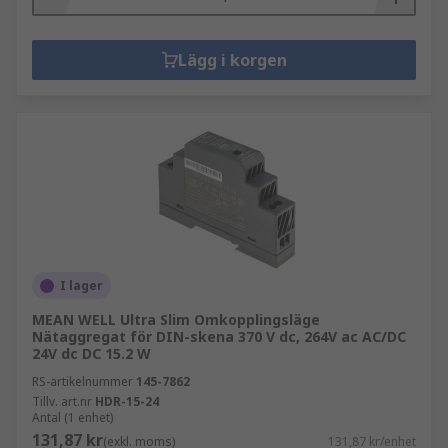
Lägg i korgen
I lager
MEAN WELL Ultra Slim Omkopplingsläge
Nätaggregat för DIN-skena 370 V dc, 264V ac AC/DC
24V dc DC 15.2 W
RS-artikelnummer
145-7862
Tillv. art.nr
HDR-15-24
Antal (1 enhet)
131,87 kr
(exkl. moms)
131,87 kr/enhet