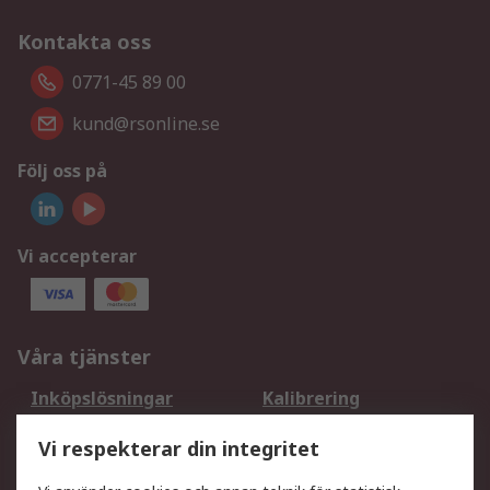
Kontakta oss
0771-45 89 00
kund@rsonline.se
Följ oss på
Vi accepterar
Våra tjänster
Inköpslösningar
Kalibrering
Utökat sortiment
Oljetestning och analys
Vi respekterar din integritet
DesignSpark
Teknisk Support