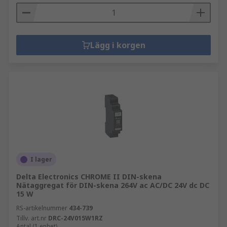
Lägg i korgen
I lager
Delta Electronics CHROME II DIN-skena
Nätaggregat för DIN-skena 264V ac AC/DC 24V dc DC
15 W
RS-artikelnummer
434-739
Tillv. art.nr
DRC-24V015W1RZ
Antal (1 enhet)