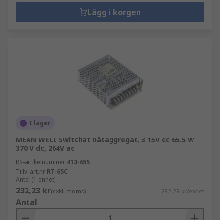
Lägg i korgen
I lager
MEAN WELL Switchat nätaggregat, 3 15V dc 65.5 W
370 V dc, 264V ac
RS-artikelnummer
413-655
Tillv. art.nr
RT-65C
Antal (1 enhet)
232,23 kr
(exkl. moms)
232,23 kr/enhet
Antal