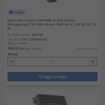
transformatorer
PCB-transformatorer
I lager
Belysningstransformatorer
Delta Electronics CHROME II DIN-skena
Ljudtransformatorer
Nätaggregat för DIN-skena 264V ac AC 24V dc DC 30
W
Varför välja RS för nätaggregat eller
RS-artikelnummer
434-746
Tillv. art.nr
DRC-24V030W1RZ
transformatorer?
Antal (1 enhet)
198,65 kr
(exkl. moms)
198,65 kr/enhet
Som företag värdesätter vi våra kunder och
Antal
arbetar med respekterade varumärken och
tillverkare som alla upprätthåller en hög
standard. Inklusive det egna varumärket, RS Pro,
som säkerställer att elektroniken du får ger en
Lägg i korgen
utmärkt prestanda. När det gäller kraft och
elektricitet kan företag inte fungera utan det.
Alla nätaggregat och transformatorer vi
tillhandahåller garanterar nöjda användare.