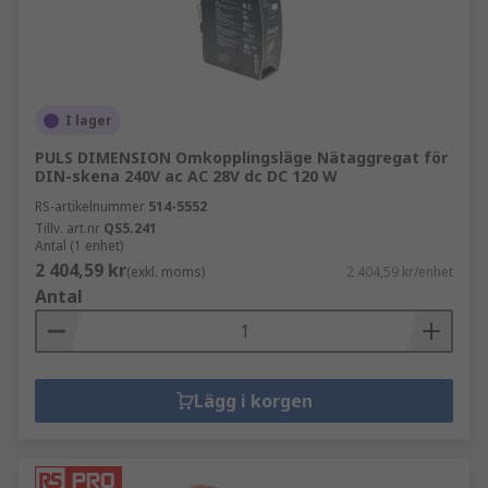
I lager
PULS DIMENSION Omkopplingsläge Nätaggregat för
DIN-skena 240V ac AC 28V dc DC 120 W
RS-artikelnummer
514-5552
Tillv. art.nr
QS5.241
Antal (1 enhet)
2 404,59 kr
(exkl. moms)
2 404,59 kr/enhet
Antal
Lägg i korgen