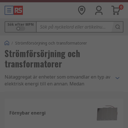
0
Sök efter MPN
/
Strömförsörjning och transformatorer
Strömförsörjning och
transformatorer
Nätaggregat är enheter som omvandlar en typ av
elektrisk energi till en annan. Medan
transformatorer överför samma typ av energi
mellan två eller fler kretsar. Både nätaggregat
och transformatorer kan variera i storlek och
finns i vardagliga föremål. Som exempel tar
Förnybar energi
strömkablar till datorer eller spelkonsoler
växelspänning från elnätet och matar in den i ett