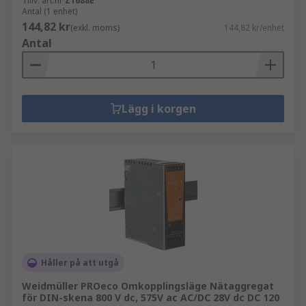
Tillv. art.nr
Z1688E
Antal (1 enhet)
144,82 kr
(exkl. moms)
144,82 kr/enhet
Antal
Lägg i korgen
Håller på att utgå
Weidmüller PROeco Omkopplingsläge Nätaggregat
för DIN-skena 800 V dc, 575V ac AC/DC 28V dc DC 120