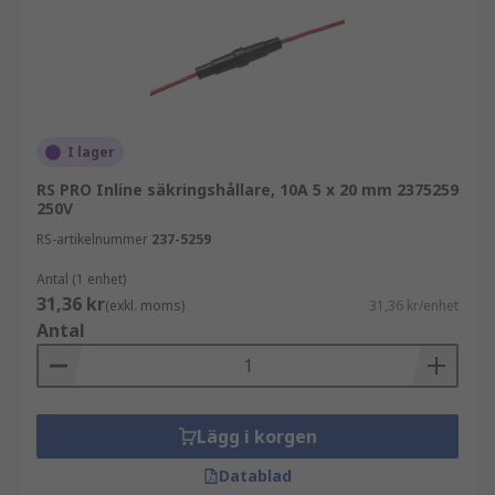
grundläggande typer, öppna eller helt inkapslade.
Öppna PCB-montage inkluderar
säkringsklämmor, säkringsblock, socklar och
plug-on-lockvarianter. Den helt inkapslade
varianten kan använda en säkringshållare som
sätts in i en hållare eller kan använda andra
I lager
metoder för att helt innesluta säkringen.
RS PRO Inline säkringshållare, 10A 5 x 20 mm 2375259
250V
RS-artikelnummer
237-5259
Antal (1 enhet)
31,36 kr
(exkl. moms)
31,36 kr/enhet
Antal
Lägg i korgen
Datablad