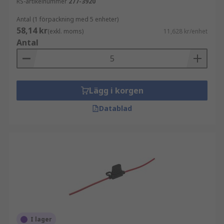
RS-artikelnummer
277-3920
Antal (1 förpackning med 5 enheter)
58,14 kr
(exkl. moms)
11,628 kr/enhet
Antal
Lägg i korgen
Datablad
I lager