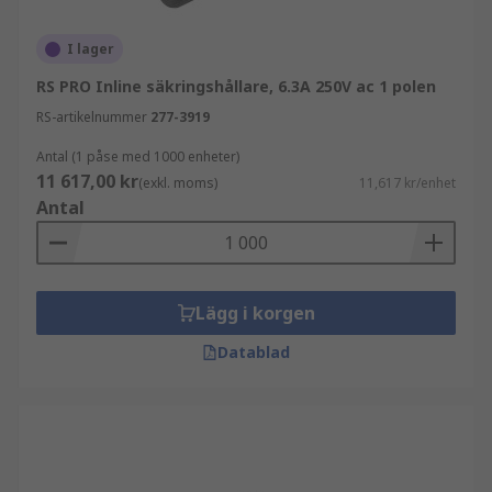
I lager
RS PRO Inline säkringshållare, 6.3A 250V ac 1 polen
RS-artikelnummer
277-3919
Antal (1 påse med 1000 enheter)
11 617,00 kr
(exkl. moms)
11,617 kr/enhet
Antal
Lägg i korgen
Datablad