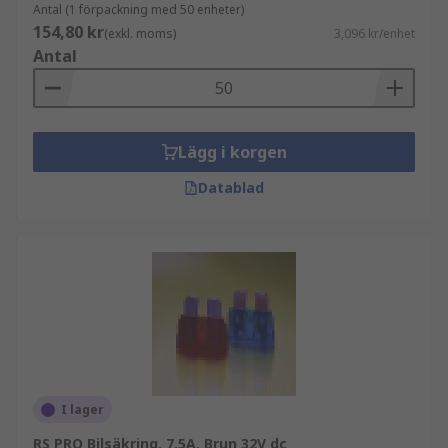
Antal (1 förpackning med 50 enheter)
154,80 kr
(exkl. moms)
3,096 kr/enhet
Antal
Lägg i korgen
Datablad
I lager
RS PRO Bilsäkring, 7.5A, Brun 32V dc