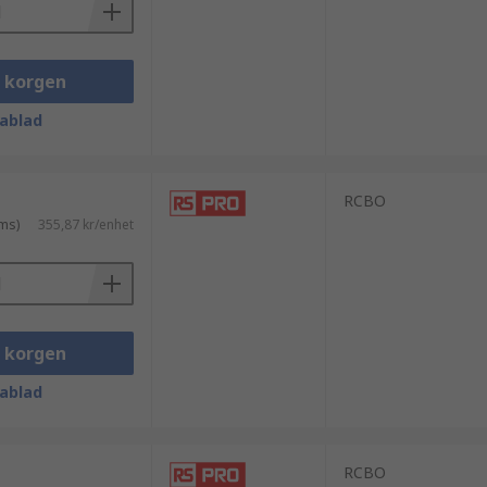
i korgen
ablad
RCBO
ms)
355,87 kr/enhet
i korgen
ablad
RCBO