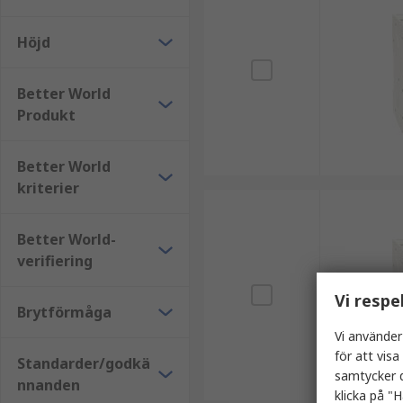
Höjd
Better World
Produkt
Better World
kriterier
Better World-
verifiering
Vi respe
Brytförmåga
Vi använder
för att vis
Standarder/godkä
samtycker d
nnanden
klicka på "H