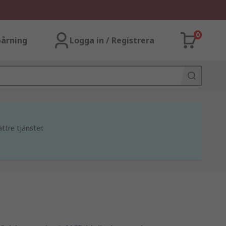
0
årning
Logga in / Registrera
ttre tjänster.