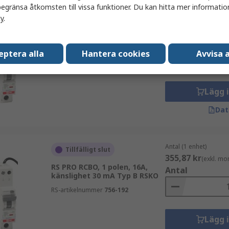
egränsa åtkomsten till vissa funktioner. Du kan hitta mer information
cy
.
Antal (1 enhet)
Tillfälligt slut
355,87 kr
(exkl. mo
RS PRO RCBO, 1 polen, 10A,
Antal
känslighet 30 mA Typ B RSKO
eptera alla
Hantera cookies
Avvisa a
RS-artikelnummer
756-190
Lägg 
Dat
Antal (1 enhet)
Tillfälligt slut
355,87 kr
(exkl. mo
RS PRO RCBO, 1 polen, 16A,
Antal
känslighet 30 mA Typ B RSKO
RS-artikelnummer
756-192
Lägg 