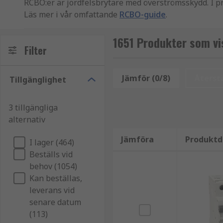
RCBO:er är jordfelsbrytare med överströmsskydd. I 
Läs mer i vår omfattande
RCBO-guide
.
RCBO:er kombinerar överbelastnings- och kortslutni
1651 Produkter som vi
skyddar både människor och utrustning.
Filter
RCBO:er finns tillgängliga i ett stort utbud av olika 
Jämför (0/8)
Återstä
Tillgänglighet
3 tillgängliga
alternativ
Jämföra
Produktd
I lager (464)
Beställs vid
behov (1054)
Kan beställas,
leverans vid
senare datum
(113)