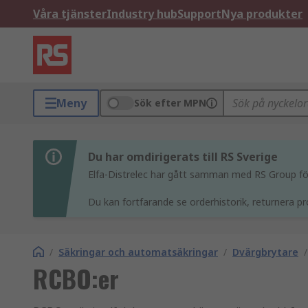
Våra tjänster
Industry hub
Support
Nya produkter
Meny
Sök efter MPN
Du har omdirigerats till RS Sverige
Elfa-Distrelec har gått samman med RS Group för 
Du kan fortfarande se orderhistorik, returnera pr
/
Säkringar och automatsäkringar
/
Dvärgbrytare
/
RCBO:er