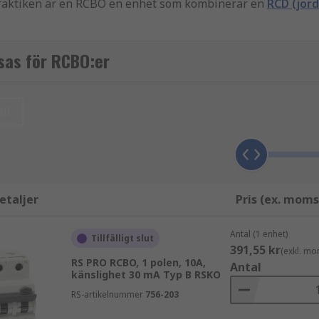
praktiken är en RCBO en enhet som kombinerar en
RCD (jord
ngsskydd med skydd mot jordfelströmmar. De bryter kretse
sas för RCBO:er
brytkapaciteter och kan användas i applikationer från indust
ll
etaljer
Pris (ex. moms
Antal (1 enhet)
Tillfälligt slut
391,55 kr
(exkl. mo
RS PRO RCBO, 1 polen, 10A,
Antal
känslighet 30 mA Typ B RSKO
RS-artikelnummer
756-203