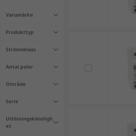
Varumärke
Produkttyp
Strömsklass
Antal poler
Område
Serie
Utlösningskänsligh
et