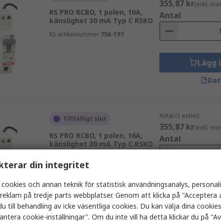
355,87 kr
(exkl. mo
RS PRO RCBO, 1 polen, 10A,
Antal
känslighet 30 mA Typ C RSKO
RS-artikelnummer
756-197
Lägg 
Dat
Antal (1 enhet)
Tillfälligt slut
355,87 kr
(exkl. mo
RS PRO RCBO, 1 polen, 16A,
Antal
känslighet 30 mA Typ C RSKO
RS-artikelnummer
756-198
kterar din integritet
 cookies och annan teknik för statistisk användningsanalys, personal
Lägg 
a reklam på tredje parts webbplatser. Genom att klicka på "Acceptera a
Dat
u till behandling av icke väsentliga cookies. Du kan välja dina cooki
antera cookie-inställningar". Om du inte vill ha detta klickar du på "Avv