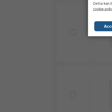
Detta kan b
cookie poli
Acc