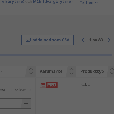
felsbrytare)
och
MCB (dvärgbrytare)
.
Ta fram
n när strömmen blir obalanserad och
riella områden till hushållsapparater.
Ladda ned som CSV
1
av
83
)
Varumärke
Produkttyp
RCBO
ms)
391,55 kr/enhet