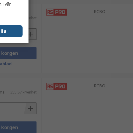
 i vår
RCBO
ms)
355,87 kr/enhet
lla
i korgen
ablad
RCBO
ms)
355,87 kr/enhet
i korgen