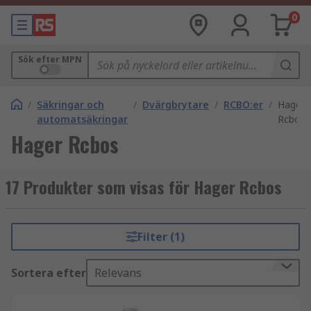
0
Sök efter MPN
/
Säkringar och
/
Dvärgbrytare
/
RCBO:er
/
Hager
automatsäkringar
Rcbos
Hager Rcbos
17 Produkter som visas för Hager Rcbos
Filter (1)
Sortera efter
Relevans