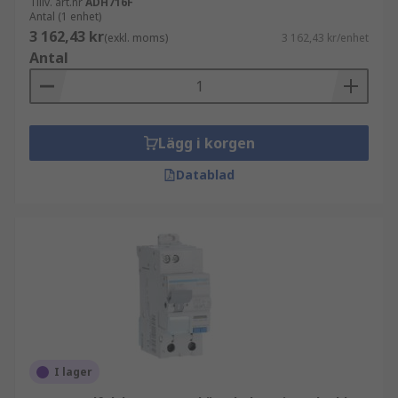
Tillv. art.nr
ADH716F
Antal (1 enhet)
3 162,43 kr
(exkl. moms)
3 162,43 kr/enhet
Antal
Lägg i korgen
Datablad
I lager