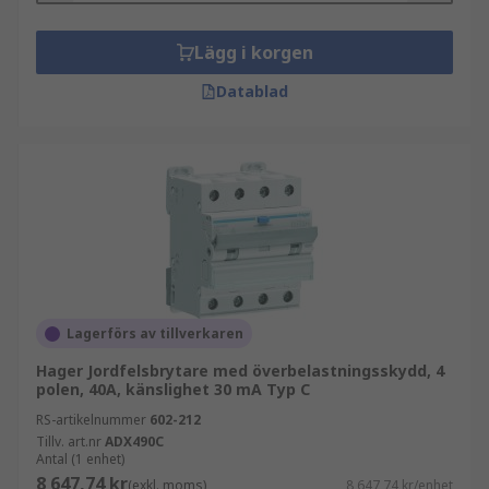
Lägg i korgen
Datablad
Lagerförs av tillverkaren
Hager Jordfelsbrytare med överbelastningsskydd, 4
polen, 40A, känslighet 30 mA Typ C
RS-artikelnummer
602-212
Tillv. art.nr
ADX490C
Antal (1 enhet)
8 647,74 kr
(exkl. moms)
8 647,74 kr/enhet