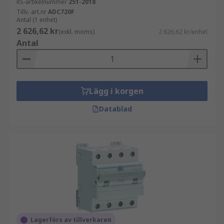
RS-artikelnummer
251-2018
Tillv. art.nr
ADC720F
Antal (1 enhet)
2 626,62 kr
(exkl. moms)
2 626,62 kr/enhet
Antal
Lägg i korgen
Datablad
Lagerförs av tillverkaren