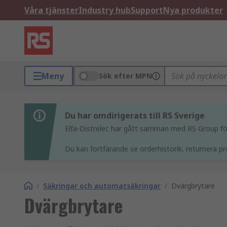
Våra tjänster
Industry hub
Support
Nya produkter
Meny
Sök efter MPN
Du har omdirigerats till RS Sverige
Elfa-Distrelec har gått samman med RS Group för 
Du kan fortfarande se orderhistorik, returnera pr
/
Säkringar och automatsäkringar
/
Dvärgbrytare
Dvärgbrytare