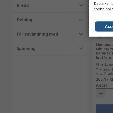
Detta kan b
Bredd
cookie poli
Delning
Acc
För användning med
I lage
Siemens 
Spänning
Miniatyrs
karaktäri
brytförm
RS-artikel
Tillv. art.nr
Antal (1 enh
205,17 k
Antal