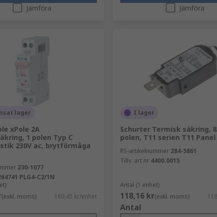
Jämföra
Jämföra
nsat lager
I lager
le xPole 2A
Schurter Termisk säkring, 8
äkring, 1 polen Typ C
polen, T11 serien T11 Panel
stik 230V ac, brytförmåga
RS-artikelnummer
284-5861
Tillv. art.nr
4400.0015
nummer
230-1077
264741 PLG4-C2/1N
et)
Antal (1 enhet)
r
118,16 kr
(exkl. moms)
169,45 kr/enhet
(exkl. moms)
118
Antal