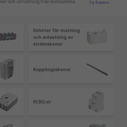
kiner och utrustning från kostsamma
Ta fram
nkluderar olika typer av
ler underhåller ett gammalt har vi allt
Enheter för matning
och avlastning av
strömskenor
Kopplingsskenor
d). De installeras i centraler och
dvärgbrytare och en jordfelsbrytare.
RCBO:er
retsar så snart ström läcker till