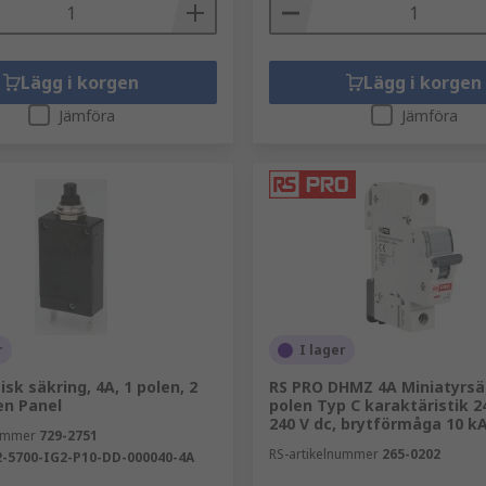
Lägg i korgen
Lägg i korgen
Jämföra
Jämföra
r
I lager
sk säkring, 4A, 1 polen, 2
RS PRO DHMZ 4A Miniatyrsäk
en Panel
polen Typ C karaktäristik 2
240 V dc, brytförmåga 10 k
nummer
729-2751
RS-artikelnummer
265-0202
2-5700-IG2-P10-DD-000040-4A