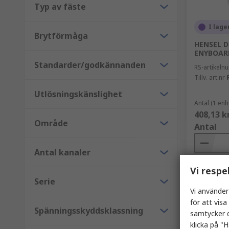
Typ av fäste
I lage
Brytförmåga
HENSEL D
ENYBOAR
Standarder/godkännanden
RS-artikel
Tillv. art.nr
Utlösningskänslighet
Antal (1 enh
408,13 k
Område
Antal
Antal kanaler
Vi respe
Serie
Vi använder
för att vis
Spänningsskyddsklassning
samtycker d
klicka på "H