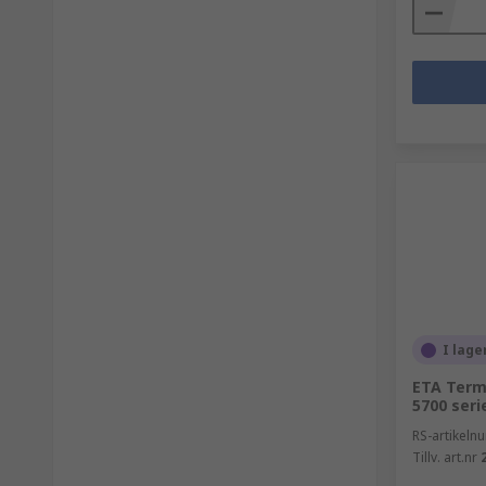
I lage
ETA Termi
5700 seri
RS-artikel
Tillv. art.nr