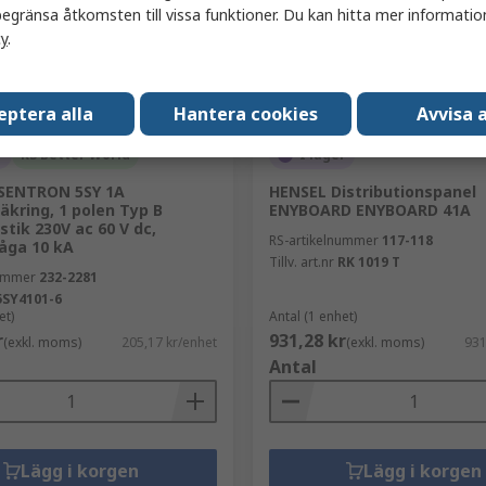
egränsa åtkomsten till vissa funktioner. Du kan hitta mer information
cy
.
eptera alla
Hantera cookies
Avvisa a
r
RS Better World
I lager
SENTRON 5SY 1A
HENSEL Distributionspanel
äkring, 1 polen Typ B
ENYBOARD ENYBOARD 41A
stik 230V ac 60 V dc,
RS-artikelnummer
117-118
åga 10 kA
Tillv. art.nr
RK 1019 T
nummer
232-2281
5SY4101-6
et)
Antal (1 enhet)
r
931,28 kr
(exkl. moms)
205,17 kr/enhet
(exkl. moms)
931
Antal
Lägg i korgen
Lägg i korgen