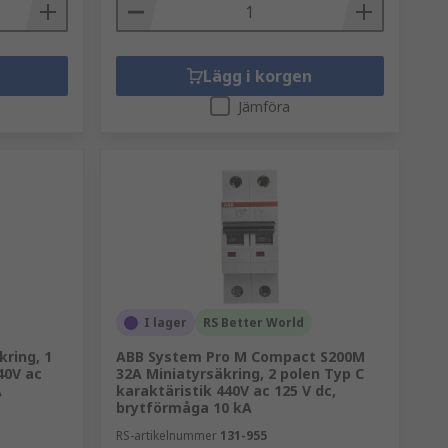
Lägg i korgen
Jämföra
I lager
RS Better World
ring, 1
ABB System Pro M Compact S200M
40V ac
32A Miniatyrsäkring, 2 polen Typ C
A
karaktäristik 440V ac 125 V dc,
brytförmåga 10 kA
RS-artikelnummer
131-955