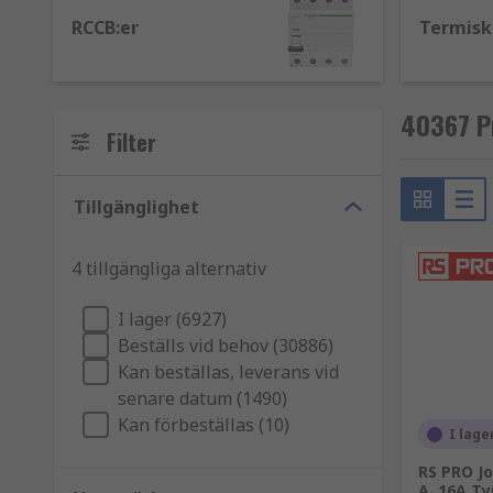
MCB-brytare
RCCB:er
Termisk
MCB står för Miniature Circuit Breaker (dvärgbrytare
människor mot elchock orsakad av jordfel.
40367 P
MCCB-brytare
Filter
MCCB står för Moulded Case Circuit Breaker (effektb
Tillgänglighet
strömstyrka där en MCB inte skulle räcka till. En M
utbud av strömstyrkor finns MCCB:er vanligtvis i ind
4 tillgängliga alternativ
I lager (6927)
Beställs vid behov (30886)
Kan beställas, leverans vid
senare datum (1490)
Kan förbeställas (10)
I lage
RS PRO Jo
A, 16A Ty