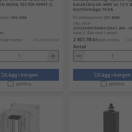
EN 60204, IEC/EN 60947-2,
karaktäristik 440V ac 12 V d
brytförmåga 10 kA
nummer
284-2366
RS-artikelnummer
231-9686
Tillv. art.nr
2CDS254001R0404 S204 C 40A - 1
et)
Antal (1 låda med 1 enhet)
r
2 807,98 kr
(exkl. moms)
476,69 kr/enhet
(exkl. moms)
2 80
Antal
Lägg i korgen
Lägg i korgen
Jämföra
Jämföra