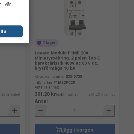
 i vår
lla
I lager
Lovato Modulo P1MB 20A
Miniatyrsäkring, 2 polen Typ C
karaktäristik 400V ac 80 V dc,
brytförmåga 10 kA
RS-artikelnummer
825-5728
Tillv. art.nr
P1MB2PC20
Antal (1 enhet)
361,20 kr
,28 kr/enhet
(exkl. moms)
361,20 kr/enhet
Antal
Lägg i korgen