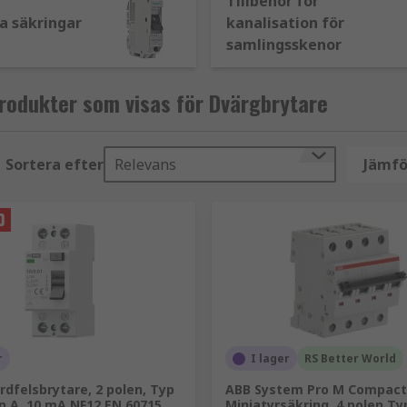
Tillbehör för
a säkringar
kanalisation för
samlingsskenor
). De är utformade för att endast skydda en elektrisk krets
rodukter som visas för Dvärgbrytare
rytare). De är en annan typ av elektrisk skyddsanordning s
Sortera efter
Relevans
Jämfö
CCB skyddar mot överbelastning och kortslutningsfel. Med si
ustriella system snarare än i hushållssystem.
r
I lager
RS Better World
rdfelsbrytare, 2 polen, Typ
ABB System Pro M Compact
p A, 10 mA NF12 EN 60715,
Miniatyrsäkring, 4 polen Ty