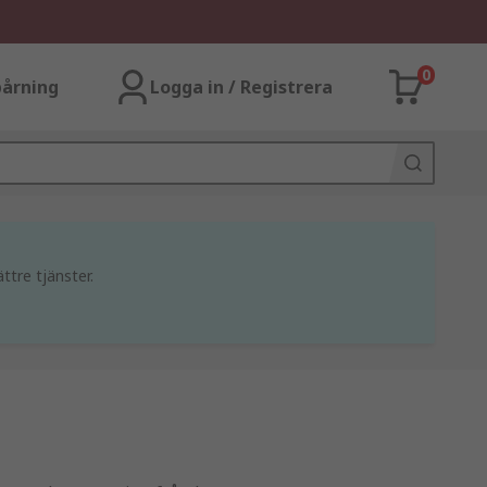
0
årning
Logga in / Registrera
ttre tjänster.