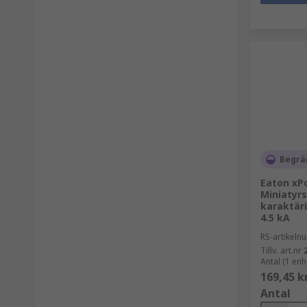
Begrä
Eaton xPo
Miniatyrs
karaktäri
4.5 kA
RS-artikel
Tillv. art.nr
Antal (1 enh
169,45 k
Antal