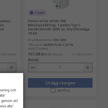
I lager
 polen,
Eaton xPole xPole 16A
nce
Miniatyrsäkring, 1 polen Typ C
nel
karaktäristik 230V ac, brytförmåga
10 kA
RS-artikelnummer
230-1094
Tillv. art.nr
264695 PLG6-C16/1N
Antal (1 enhet)
167,08 kr
,44 kr/enhet
(exkl. moms)
167,08 kr/enhet
Antal
Lägg i korgen
isering och
Jämföra
lla"
es genom att
isa alla".