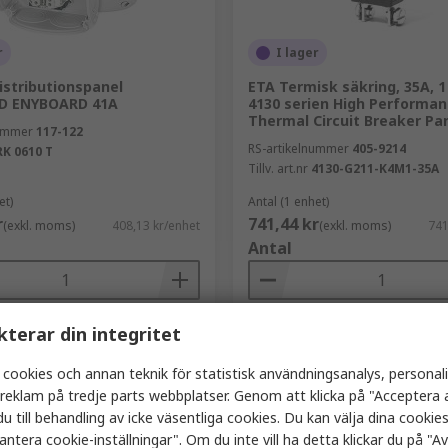
r
I lager
istributionspanel
ETA Termisk säkring, 35A, 1
D ENYBOARD 41A
4130 serien High Performa
Thermal Circuit Breaker Pa
nummer
117-122
RS-artikelnummer
405-9214
RK 0610 T
Tillv. art.nr
4130-G211-K4M1-35A
et)
Antal (1 enhet)
r
741,44 kr
(exkl. moms)
408,13 kr/enhet
(exkl. moms)
741
Antal
kterar din integritet
Lägg i korgen
Lägg i korgen
 cookies och annan teknik för statistisk användningsanalys, personal
Jämföra
Jämföra
a reklam på tredje parts webbplatser. Genom att klicka på "Acceptera a
u till behandling av icke väsentliga cookies. Du kan välja dina cooki
antera cookie-inställningar". Om du inte vill ha detta klickar du på "Avv