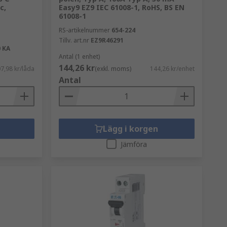
c,
Easy9 EZ9 IEC 61008-1, RoHS, BS EN
61008-1
RS-artikelnummer
654-224
Tillv. art.nr
EZ9R46291
0 KA
Antal (1 enhet)
144,26 kr
7,98 kr/låda
(exkl. moms)
144,26 kr/enhet
Antal
Lägg i korgen
Jämföra