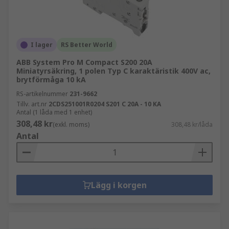
I lager
RS Better World
ABB System Pro M Compact S200 20A
Miniatyrsäkring, 1 polen Typ C karaktäristik 400V ac,
brytförmåga 10 kA
RS-artikelnummer
231-9662
Tillv. art.nr
2CDS251001R0204 S201 C 20A - 10 KA
Antal (1 låda med 1 enhet)
308,48 kr
(exkl. moms)
308,48 kr/låda
Antal
Lägg i korgen