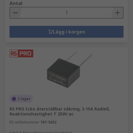
Antal
Lägg i korgen
I lager
RS PRO Icke återställbar säkring, 3.15A Radiell,
Reaktionshastighet T 250V ac
RS-artikelnummer
767-5052
Antal (1 förpackning med 10 enheter)