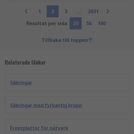
1
2
3
2631
Resultat per sida
20
50
100
Tillbaka till toppen
Relaterade länkar
Säkringar
Säkringar med fyrkantig kropp
Frontplattor för nätverk