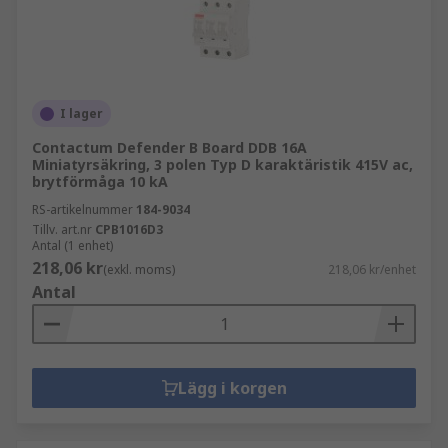
I lager
Contactum Defender B Board DDB 16A
Miniatyrsäkring, 3 polen Typ D karaktäristik 415V ac,
brytförmåga 10 kA
RS-artikelnummer
184-9034
Tillv. art.nr
CPB1016D3
Antal (1 enhet)
218,06 kr
(exkl. moms)
218,06 kr/enhet
Antal
Lägg i korgen