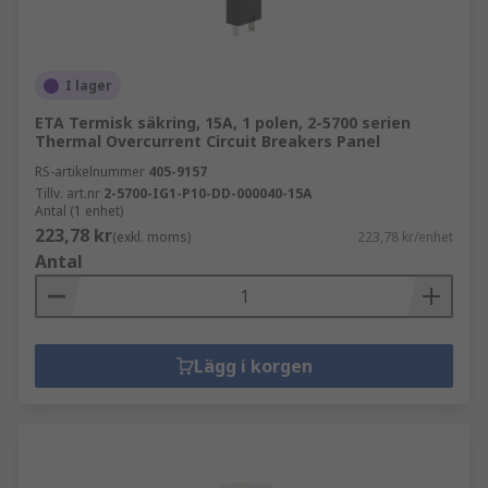
I lager
ETA Termisk säkring, 15A, 1 polen, 2-5700 serien
Thermal Overcurrent Circuit Breakers Panel
RS-artikelnummer
405-9157
Tillv. art.nr
2-5700-IG1-P10-DD-000040-15A
Antal (1 enhet)
223,78 kr
(exkl. moms)
223,78 kr/enhet
Antal
Lägg i korgen