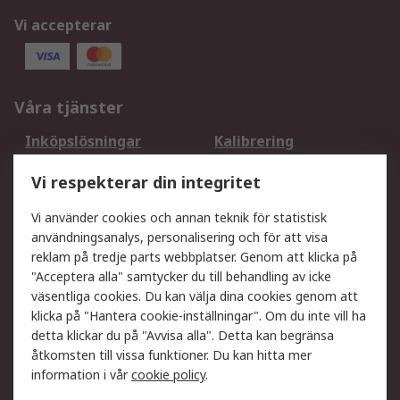
Vi accepterar
Våra tjänster
Inköpslösningar
Kalibrering
Utökat sortiment
Oljetestning och analys
Vi respekterar din integritet
DesignSpark
Teknisk Support
Ditt lokala säljteam
Exportlösningar
Vi använder cookies och annan teknik för statistisk
användningsanalys, personalisering och för att visa
reklam på tredje parts webbplatser. Genom att klicka på
Support
"Acceptera alla" samtycker du till behandling av icke
Få hjälp
Retur av varor
väsentliga cookies. Du kan välja dina cookies genom att
klicka på "Hantera cookie-inställningar". Om du inte vill ha
Leverans
Spåra din order
detta klickar du på "Avvisa alla". Detta kan begränsa
Begär en fakturakopi
Fördelar med RS-konto
åtkomsten till vissa funktioner. Du kan hitta mer
Betalningsalternativ
Okdo
information i vår
cookie policy
.