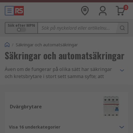
0
Sök efter MPN
/
Säkringar och automatsäkringar
Säkringar och automatsäkringar
Även om de fungerar på olika sätt har säkringar
och kretsbrytare i stort sett samma syfte; att
skydda elektriska apparater och elektriska
kretsar från kortslutningar och överdriven ström
(kallad överström eller överbelastning).
Dvärgbrytare
Säkringar
Säkringar är relativt billiga elektriska
Visa 16 underkategorier