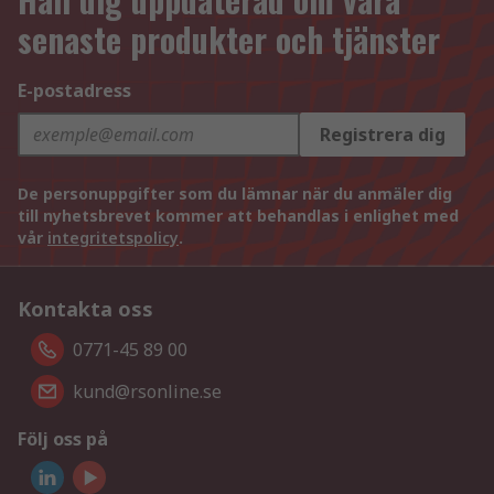
senaste produkter och tjänster
E-postadress
Registrera dig
De personuppgifter som du lämnar när du anmäler dig
till nyhetsbrevet kommer att behandlas i enlighet med
vår
integritetspolicy
.
Kontakta oss
0771-45 89 00
kund@rsonline.se
Följ oss på