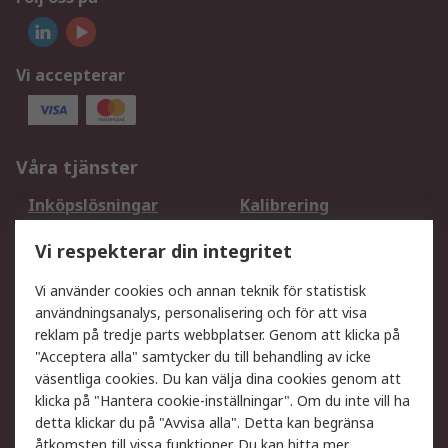
Vi accepterar
Våra tjänster
Inköpslösningar
Kalibrering
Utökat sortiment
Oljetestning och analys
Vi respekterar din integritet
DesignSpark
Teknisk Support
Ditt lokala säljteam
Exportlösningar
Vi använder cookies och annan teknik för statistisk
användningsanalys, personalisering och för att visa
reklam på tredje parts webbplatser. Genom att klicka på
Support
"Acceptera alla" samtycker du till behandling av icke
Få hjälp
Retur av varor
väsentliga cookies. Du kan välja dina cookies genom att
klicka på "Hantera cookie-inställningar". Om du inte vill ha
Leverans
Spåra din order
detta klickar du på "Avvisa alla". Detta kan begränsa
Begär en fakturakopi
Fördelar med RS-konto
åtkomsten till vissa funktioner. Du kan hitta mer