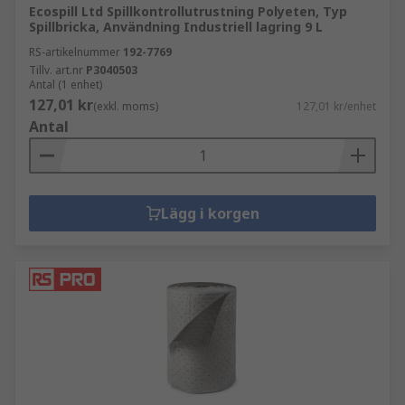
Ecospill Ltd Spillkontrollutrustning Polyeten, Typ
skyddsbarriärer
för att förhindra att
Spillbricka, Användning Industriell lagring 9 L
vätskor rinner ner i avlopp,
vagnar för
RS-artikelnummer
192-7769
spillkontroll
för säker och snabb transport
Tillv. art.nr
P3040503
av spillutrustning,
oljelänsar
för
Antal (1 enhet)
127,01 kr
användning på land eller vatten samt
(exkl. moms)
127,01 kr/enhet
Antal
ytterligare utrustning för spillbegränsning.
Produkter inom sortimentet för spillkontroll
stödjer aktivt hälsosamma byggnader enligt
riktlinjerna för de 9 elementen i en hälsosam
Lägg i korgen
byggnad från IOSH. Specifika element för
hälsosamma byggnader som omfattas av detta
sortiment är Säkerhet & Trygghet