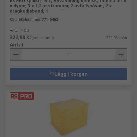
RS PRO Spillkit 15 L, Användning Kemisk, Innehåller 8
x dynor, 3 x 1,2 m strumpor, 2 avfallspåsar , 2 x
dragkedjeband, 1
RS-artikelnummer
771-6462
Antal (1 kit)
322,98 kr
(exkl. moms)
322,98 kr/kit
Antal
Lägg i korgen