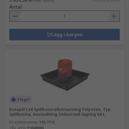
3 659,38 kr
(exkl. moms)
3 659,38 kr/enhet
Antal
Lägg i korgen
I lager
Ecospill Ltd Spillkontrollutrustning Polyeten, Typ
Spillbricka, Användning Industriell lagring 64 L
RS-artikelnummer
192-7772
Tillv. art.nr
P3048080