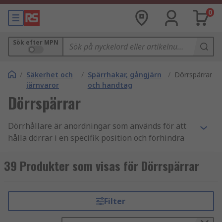
0
Sök efter MPN
/
Säkerhet och
/
Spärrhakar, gångjärn
/
Dörrspärrar
järnvaror
och handtag
Dörrspärrar
Dörrhållare är anordningar som används för att
hålla dörrar i en specifik position och förhindra
att de svänger eller stängs av sig själva. De
används ofta i olika tillämpningar, inklusive hem,
39 Produkter som visas för Dörrspärrar
kontor, möbler, skåp och bilar. Dörrhållare är
utformade för att ge bekvämlighet, säkerhet och
kontroll över dörrars rörelser.
Filter
Vilka är fördelarna med dörrhållare?