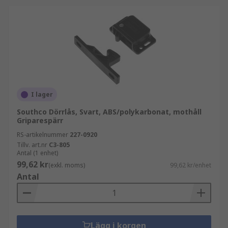
I lager
Southco Dörrlås, Svart, ABS/polykarbonat, mothåll
Griparespärr
RS-artikelnummer
227-0920
Tillv. art.nr
C3-805
Antal (1 enhet)
99,62 kr
(exkl. moms)
99,62 kr/enhet
Antal
Lägg i korgen