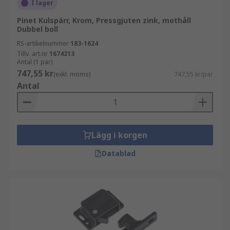
I lager
Pinet Kulspärr, Krom, Pressgjuten zink, mothåll
Dubbel boll
RS-artikelnummer
183-1624
Tillv. art.nr
1674213
Antal (1 par)
747,55 kr
(exkl. moms)
747,55 kr/par
Antal
Lägg i korgen
Datablad