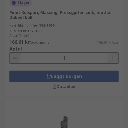
I lager
Pinet Kulspärr, Mässing, Pressgjuten zink, mothåll
Dubbel boll
RS-artikelnummer
183-1616
Tillv. art.nr
1673469
Antal (1 par)
166,61 kr
(exkl. moms)
166,61 kr/par
Antal
Lägg i korgen
Datablad