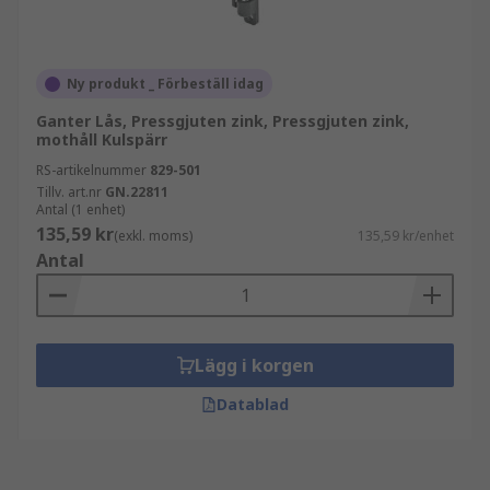
Ny produkt _ Förbeställ idag
Ganter Lås, Pressgjuten zink, Pressgjuten zink,
mothåll Kulspärr
RS-artikelnummer
829-501
Tillv. art.nr
GN.22811
Antal (1 enhet)
135,59 kr
(exkl. moms)
135,59 kr/enhet
Antal
Lägg i korgen
Datablad