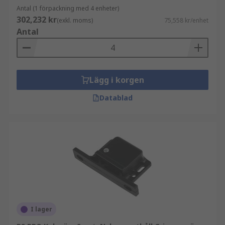
Rullhållare
: En rullhållare är en typ av
Antal (1 förpackning med 4 enheter)
dörrhållare som använder en fjäderbelastad
302,232 kr
(exkl. moms)
75,558 kr/enhet
rulle och ett slutbleck.
Antal
Rullhållarmekanismen består av ett hölje
med en rulle och en fjäder.
Magnetiska hållare:
Dessa hållare
använder magneter för att hålla dörren på
Lägg i korgen
plats. De består av en magnet inbäddad i ett
Datablad
hölje och en metallplatta på dörrkarmen.
När dörren stängs attraherar magneten
metallplattan, vilket skapar ett säkert
grepp.
Tillämpningar
Bostadshus
Kontor och kommersiella byggnader
I lager
Butiker och utställningslokaler