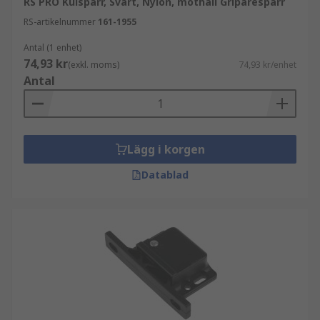
RS PRO Kulspärr, Svart, Nylon, mothåll Griparespärr
Möbler och skåp
RS-artikelnummer
161-1955
Fordon
Antal (1 enhet)
Båt- och marinatillämpningar
74,93 kr
(exkl. moms)
74,93 kr/enhet
Antal
Industriella och kommersiella miljöer:
Lägg i korgen
Datablad