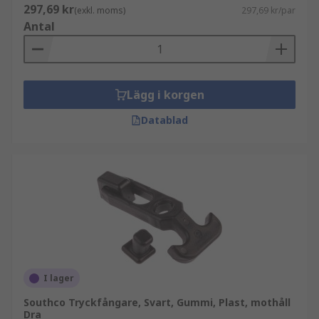
297,69 kr
(exkl. moms)
297,69 kr/par
Antal
Lägg i korgen
Datablad
I lager
Southco Tryckfångare, Svart, Gummi, Plast, mothåll
Dra