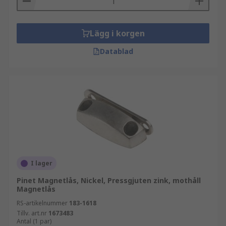
Lägg i korgen
Datablad
I lager
Pinet Magnetlås, Nickel, Pressgjuten zink, mothåll
Magnetlås
RS-artikelnummer
183-1618
Tillv. art.nr
1673483
Antal (1 par)