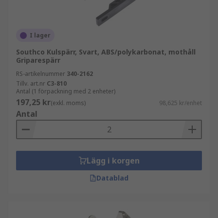
I lager
Southco Kulspärr, Svart, ABS/polykarbonat, mothåll
Griparespärr
RS-artikelnummer
340-2162
Tillv. art.nr
C3-810
Antal (1 förpackning med 2 enheter)
197,25 kr
(exkl. moms)
98,625 kr/enhet
Antal
Lägg i korgen
Datablad