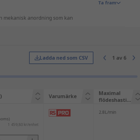
Ta fram
r en mekanisk anordning som kan
gre tryck än utloppspunkten. En
Ladda ned som CSV
1
av
6
oppspunkten en hög trycknivå som
rväga är;
Maximal
ämnen?
)
Varumärke
flödeshastig
al flödeshastighet, vanligtvis i liter
het
2.8L/min
 moms)
en storlek har rören eller slangen? Är
1 459,80 kr/enhet