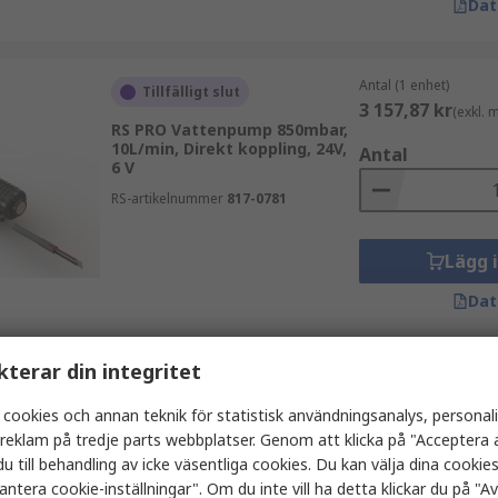
Dat
Antal (1 enhet)
Tillfälligt slut
3 157,87 kr
(exkl.
RS PRO Vattenpump 850mbar,
10L/min, Direkt koppling, 24V,
Antal
6 V
RS-artikelnummer
817-0781
Lägg 
Dat
kterar din integritet
Antal (1 enhet)
I lager
5 220,28 kr
(exkl.
 cookies och annan teknik för statistisk användningsanalys, personal
RS PRO Vattenpump 6bar,
a reklam på tredje parts webbplatser. Genom att klicka på "Acceptera a
2500ml/min, 28V, 6 V, 100W
Antal
u till behandling av icke väsentliga cookies. Du kan välja dina cooki
RS-artikelnummer
914-7016
antera cookie-inställningar". Om du inte vill ha detta klickar du på "Avv