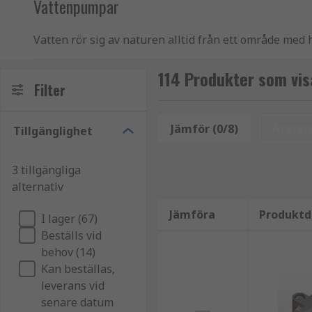
Vattenpumpar
Vatten rör sig av naturen alltid från ett område med
cirkulera vatten eller höja det från en nivå till en an
114 Produkter som vi
Hur fungerar en vattenpump?
Filter
Vattenpumpar drar in befintligt vatten i pumpen gen
Jämför (0/8)
Återstä
Tillgänglighet
vattenpump är utformad för att öka vattnets flödesh
tvingar ut vattnet.
3 tillgängliga
Vattenpumpar finns i olika former, och att välja den b
alternativ
Vattenkvalitet
- Är vattnet rent, smutsigt elle
Jämföra
Produktd
I lager (67)
Vattenmängd
– Hur mycket vatten ska flyttas e
Beställs vid
per minut.
behov (14)
Kan beställas,
In- och utloppspunkter
- Kräver den valda pump
leverans vid
de gängade anslutningar eller accepterar de et
senare datum