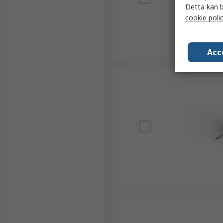
Detta kan b
cookie poli
Acc