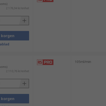
 moms)
2 176,94 kr/enhet
i korgen
ablad
105ml/min
 moms)
2 110,76 kr/enhet
i korgen