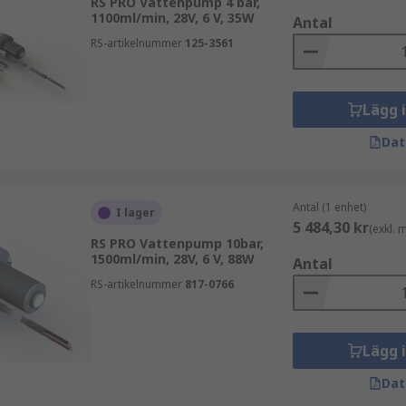
RS PRO Vattenpump 4 bar,
1100ml/min, 28V, 6 V, 35W
Antal
RS-artikelnummer
125-3561
Lägg 
Dat
Antal (1 enhet)
I lager
5 484,30 kr
(exkl.
RS PRO Vattenpump 10bar,
1500ml/min, 28V, 6 V, 88W
Antal
RS-artikelnummer
817-0766
Lägg 
Dat