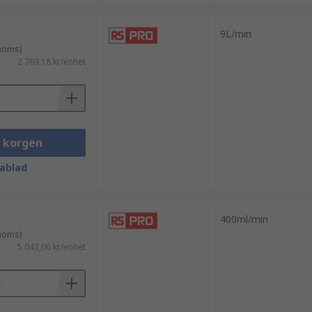
9L/min
 moms)
2 769,18 kr/enhet
i korgen
ablad
400ml/min
 moms)
5 043,06 kr/enhet