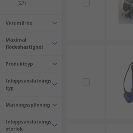
Mekaniska tätningar
- Är tätningarna i pumpe
(27)
Typer av vattenpumpar
Varumärke
Centrifugala vattenpumpar är idealiska för pu
Smutsiga vattenpumpar är idealiska för pumpnin
Maximal
Dränkbara vattenpumpar är idealiska för pump
flödeshastighet
flottörbrytare
Bensindrivna vattenpumpar är idealiska för at
Produkttyp
Användningsområden
Inloppsanslutnings
typ
Vattenpumpar används i olika tillämpningar inom ett 
Avloppsreningsverk, bevattning och dränering
Matningsspänning
Livsmedels- och dryckesproduktion
Olje- och energi, kraftverk och raffinaderier
Inloppsanslutnings
storlek
Värme, ventilation och luftkonditionering