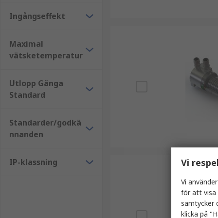
Ingångseffekt
Maximal
vätsketemperatur
Utlopp Gänga
Standard
Standarder/godkä
nnanden
IP-klassning
Vi respe
Vi använder
för att vis
samtycker d
klicka på "H