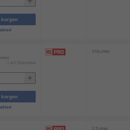
i korgen
ablad
igtvis alternativet med en
216L/min
 moms)
1 427,29 kr/enhet
i korgen
ablad
2.7L/min