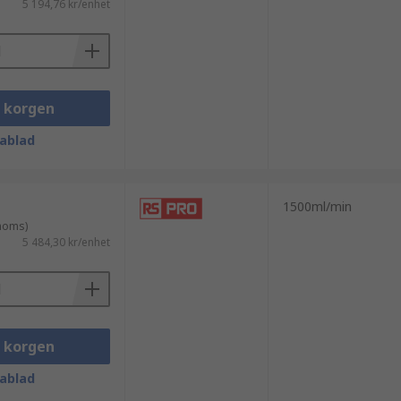
5 194,76 kr/enhet
i korgen
ablad
1500ml/min
 moms)
5 484,30 kr/enhet
i korgen
ablad