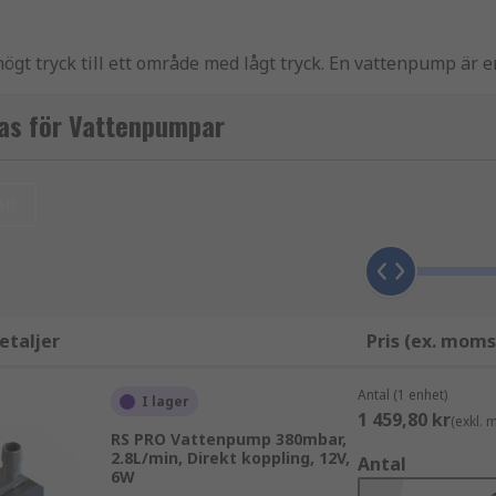
 högt tryck till ett område med lågt tryck. En vattenpump ä
nan.
sas för Vattenpumpar
om sugning via en inloppspunkt. Inloppspunkten har ett lä
ll
astighet för att skapa ett vakuum. Vid denna punkt har utl
ästa för applikationen beror på flera faktorer. Saker att öve
r förorenat? Innehåller vattnet några halvfasta eller fasta 
etaljer
Pris (ex. moms
ller dräneras? Detta är viktigt eftersom pumpar har en maxim
Antal (1 enhet)
I lager
1 459,80 kr
(exkl.
en fasta rör eller slang för in- och utloppspunkterna? Vilk
RS PRO Vattenpump 380mbar,
2.8L/min, Direkt koppling, 12V,
t rör med en ytterdiameter i mm?
Antal
6W