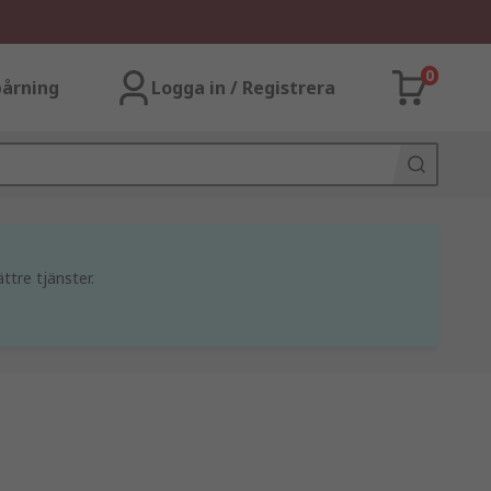
0
årning
Logga in / Registrera
ttre tjänster.