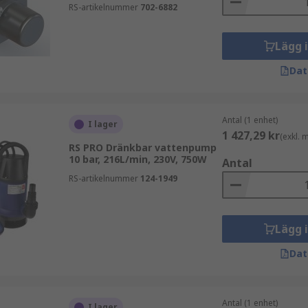
n lämpliga för jobbet?
RS-artikelnummer
702-6882
Lägg 
mpning av högre flödeshastigheter
Dat
g av smutsigt eller förorenat vatten
ning av översvämmade områden, dränkbara pumpar har vanl
Antal (1 enhet)
I lager
1 427,29 kr
(exkl.
t tömma diken och rännor
RS PRO Dränkbar vattenpump
10 bar, 216L/min, 230V, 750W
Antal
RS-artikelnummer
124-1949
brett spektrum av industrier. Några av de vanligaste är;
Lägg 
Dat
Antal (1 enhet)
I lager