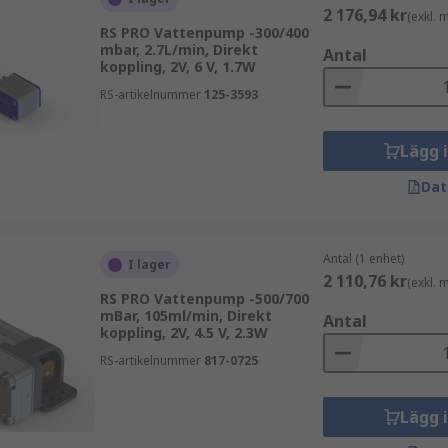
2 176,94 kr
(exkl.
RS PRO Vattenpump -300/400
mbar, 2.7L/min, Direkt
Antal
koppling, 2V, 6 V, 1.7W
nom att förbättra vattenkvaliteten
RS-artikelnummer
125-3593
Lägg 
Dat
Antal (1 enhet)
I lager
2 110,76 kr
(exkl.
RS PRO Vattenpump -500/700
mBar, 105ml/min, Direkt
Antal
koppling, 2V, 4.5 V, 2.3W
RS-artikelnummer
817-0725
Lägg 