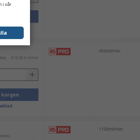
 i vår
i korgen
ablad
lla
450ml/min
ms)
818,98 kr/enhet
i korgen
ablad
1100ml/min
 moms)