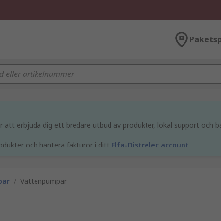
Paketsp
att erbjuda dig ett bredare utbud av produkter, lokal support och bä
odukter och hantera fakturor i ditt
Elfa-Distrelec account
par
/
Vattenpumpar