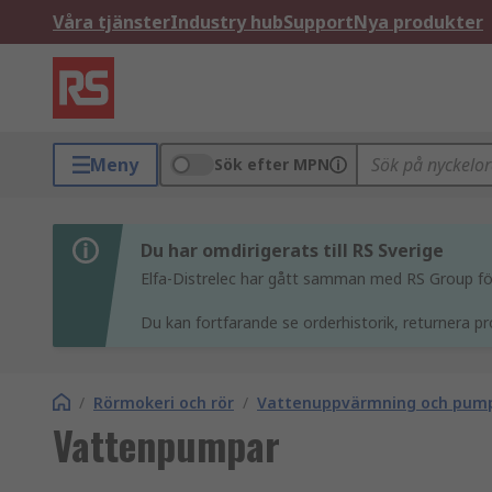
Våra tjänster
Industry hub
Support
Nya produkter
Meny
Sök efter MPN
Du har omdirigerats till RS Sverige
Elfa-Distrelec har gått samman med RS Group för 
Du kan fortfarande se orderhistorik, returnera pr
/
Rörmokeri och rör
/
Vattenuppvärmning och pum
Vattenpumpar