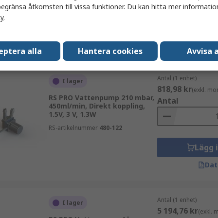
egränsa åtkomsten till vissa funktioner. Du kan hitta mer information
cy
.
Lägg 
Dat
eptera alla
Hantera cookies
Avvisa a
Antal (1 enhet)
I lager
818,98 kr
(exkl. mo
RS PRO Vattenpump 210 mbar,
Antal
450ml/min, Direkt koppling,
1.5V, 3 V, 1.3W
RS-artikelnummer
480-122
Lägg 
Dat
Antal (1 enhet)
I lager
5 194,76 kr
(exkl.