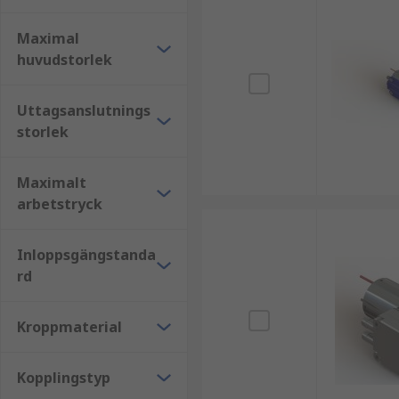
Vattenspel och dammar
Maximal
Akvarium och fiskbassänger
huvudstorlek
Vattenpumpar kan bidra till en hälsosam byggnad ge
Uttagsanslutnings
storlek
Maximalt
arbetstryck
Inloppsgängstanda
rd
Kroppmaterial
Kopplingstyp