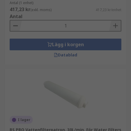
Antal (1 enhet)
417,23 kr
(exkl. moms)
417,23 kr/enhet
Antal
Lägg i korgen
Datablad
I lager
RS PRO Vattenfilterpatron, 30L/min, För Water Filters