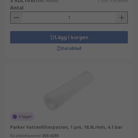
3 928,14 kr
(exkl. moms)
3 928,14 kr/enhet
Antal
Lägg i korgen
Datablad
I lager
Parker Vattenfilterpatron, 1 μm, 18.9L/min, 4.1 bar
RS-artikelnummer
355-0255