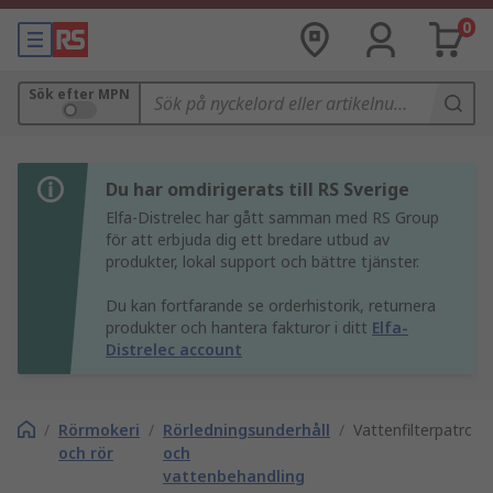
0
Sök efter MPN
Du har omdirigerats till RS Sverige
Elfa-Distrelec har gått samman med RS Group
för att erbjuda dig ett bredare utbud av
produkter, lokal support och bättre tjänster.
Du kan fortfarande se orderhistorik, returnera
produkter och hantera fakturor i ditt
Elfa-
Distrelec account
/
Rörmokeri
/
Rörledningsunderhåll
/
Vattenfilterpatrone
och rör
och
vattenbehandling