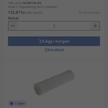
Tillv. art.nr
M39R10A-RS
Antal (1 förpackning med 2 enheter)
123,87 kr
(exkl. moms)
61,935 kr/enhet
Antal
Lägg i korgen
Datablad
I lager