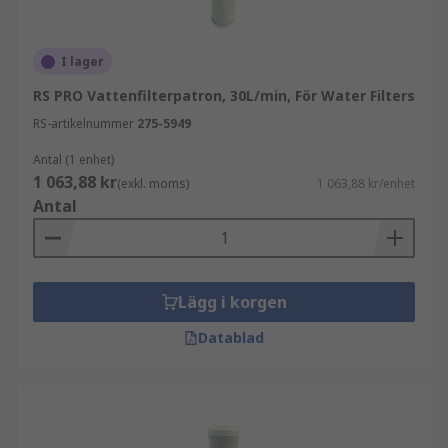
I lager
RS PRO Vattenfilterpatron, 30L/min, För Water Filters
RS-artikelnummer
275-5949
Antal (1 enhet)
1 063,88 kr
(exkl. moms)
1 063,88 kr/enhet
Antal
Lägg i korgen
Datablad