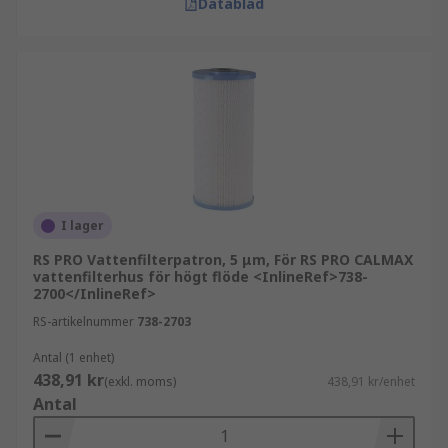
Datablad
I lager
RS PRO Vattenfilterpatron, 5 μm, För RS PRO CALMAX
vattenfilterhus för högt flöde <InlineRef>738-
2700</InlineRef>
RS-artikelnummer
738-2703
Antal (1 enhet)
438,91 kr
(exkl. moms)
438,91 kr/enhet
Antal