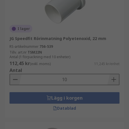
I lager
JG Speedfit Rörinmatning Polyetenoxid, 22 mm
RS-artikelnummer
756-539
Tillv. art.nr
TSM22N
Antal (1 förpackning med 10 enheter)
112,45 kr
(exkl. moms)
11,245 kr/enhet
Antal
Lägg i korgen
Datablad