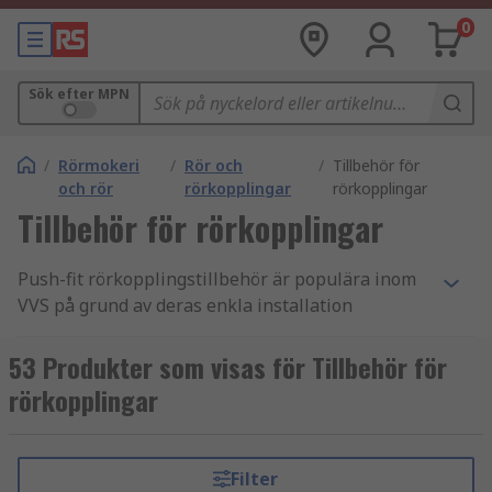
0
Sök efter MPN
/
Rörmokeri
/
Rör och
/
Tillbehör för
och rör
rörkopplingar
rörkopplingar
Tillbehör för rörkopplingar
Push-fit rörkopplingstillbehör är populära inom
VVS på grund av deras enkla installation
eftersom inga specialverktyg behövs,
anslutningarna passar ihop med bara en
53 Produkter som visas för Tillbehör för
tryckning.
rörkopplingar
RS har ett stort utbud av rörkopplingar och
tillbehör för att hjälpa till vid rördragning av
Filter
varm- och kallvattensystem samt