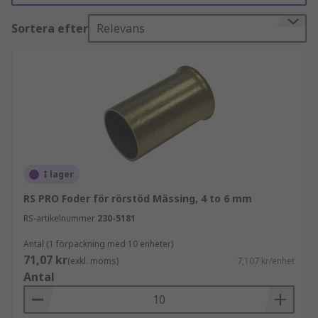
centralvärmesystem.
Sortera efter
Relevans
Typer av rörkopplingstillbehör
Det finns många olika typer av
rörkopplingstillbehör som kan tillverkas av olika
material som koppar (idealiskt för höga
temperaturer), plast och mässing.
Tillbehörskopplingar inkluderar:
I lager
Samlarklämma
RS PRO Foder för rörstöd Mässing, 4 to 6 mm
Rörkragar och rörkåpor
RS-artikelnummer
230-5181
Rörklämma
Antal (1 förpackning med 10 enheter)
Rörstödsfoder - MDPE (medium polyeten)
71,07 kr
(exkl. moms)
7,107 kr/enhet
rörkopplingar är mycket hållbara och
Antal
flexibla och har mycket god motståndskraft
mot kemikalier.