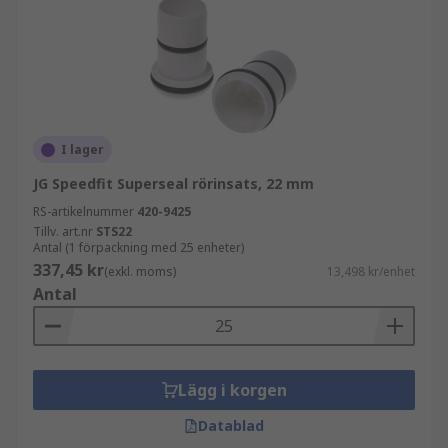
I lager
JG Speedfit Superseal rörinsats, 22 mm
RS-artikelnummer
420-9425
Tillv. art.nr
STS22
Antal (1 förpackning med 25 enheter)
337,45 kr
(exkl. moms)
13,498 kr/enhet
Antal
Lägg i korgen
Datablad