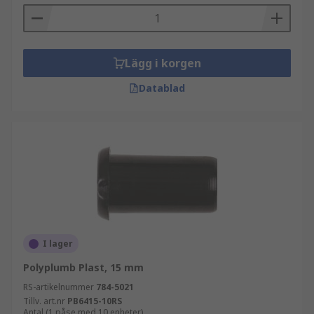
Lägg i korgen
Datablad
I lager
Polyplumb Plast, 15 mm
RS-artikelnummer
784-5021
Tillv. art.nr
PB6415-10RS
Antal (1 påse med 10 enheter)