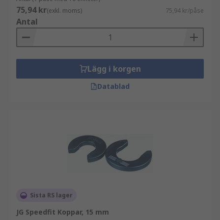
75,94 kr
(exkl. moms)
75,94 kr/påse
Antal
Lägg i korgen
Datablad
Sista RS lager
JG Speedfit Koppar, 15 mm