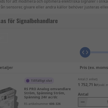
 för att modifiera och optimera elektriska signaler i olik
från sensorer, givare eller andra källor behöver justeras elle
as för Signalbehandlare
kerställa att signalerna är lämpliga för vidare bearbetning
ll
n mängd olika funktioner beroende på den specifika tillämp
rat på deras specifika funktioner och de signaler de bearbet
etaljer
Pris (ex. moms
alomvandlare som används för att förstärka svaga ingångssign
ng.
Filter
: Signalomvandlare som innehåller filter används för
Antal (1 enhet)
Tillfälligt slut
ter, såsom lågpass-, högpass-, bandpass- eller notchfilter, a
1 752,71 kr
(exkl.
injäriserare är signalomvandlare som kompenserar för icke-l
RS PRO Analog omvandlare
Ström, Spänning Ström,
ler för att linjärisera utgången och ge en mer linjär respo
Antal
Spänning 24V ac/dc
elektrisk isolering mellan in- och utgångssidorna av ett s
RS-artikelnummer
606-326
r, vilket säkerställer noggranna och tillförlitliga mätninga