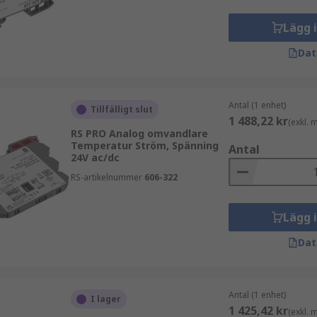
aler från en form till en annan. Till exempel konverterar 
-analog-omvandlare (DAC) konverterar digitala signaler till a
Lägg 
Dat
ndustriell automation, processtyrning, datainsamlingssyste
Antal (1 enhet)
handling är avgörande. De spelar en viktig roll i att optime
Tillfälligt slut
1 488,22 kr
(exkl.
yrsystem.
RS PRO Analog omvandlare
Temperatur Ström, Spänning
Antal
24V ac/dc
RS-artikelnummer
606-322
Lägg 
Dat
Antal (1 enhet)
I lager
1 425,42 kr
(exkl.