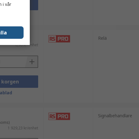
i korgen
 i vår
ablad
lla
Relä
6,90 kr/enhet
i korgen
ablad
Signalbehandlare
 moms)
1 929,23 kr/enhet