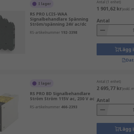
Antal (1 enhet)
I lager
1 901,62 kr
(exkl.
RS PRO LCIS-WAA
Signalbehandlare Spänning
Antal
Ström/spänning 24V ac/dc
RS-artikelnummer
192-3398
Lägg 
Dat
Antal (1 enhet)
I lager
2 695,77 kr
(exkl.
RS PRO BD Signalbehandlare
Ström Ström 115V ac, 230 V ac
Antal
RS-artikelnummer
466-2393
Lägg 