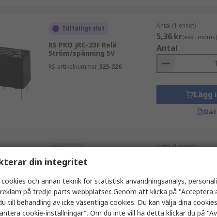
Antal (1 enhet)
Tillfälligt slut
5,36 kr
(exkl. moms)
RS PRO JRC-23F Relä
Antal
Ström/spänning 5V
RS-artikelnummer
325-326
Lägg 
Dat
Antal (1 enhet)
I lager
2 550,25 kr
(exkl.
kterar din integritet
RS PRO MINI MCR-2-RPS-I-I-
OLP Signalbehandlare
Antal
 cookies och annan teknik för statistisk användningsanalys, personal
Ström/spänning
Ström/spänning 10 V ac, 32 V
a reklam på tredje parts webbplatser. Genom att klicka på "Acceptera a
ac, 10V dc, 48 V dc
u till behandling av icke väsentliga cookies. Du kan välja dina cooki
antera cookie-inställningar". Om du inte vill ha detta klickar du på "Avv
RS-artikelnummer
788-6996