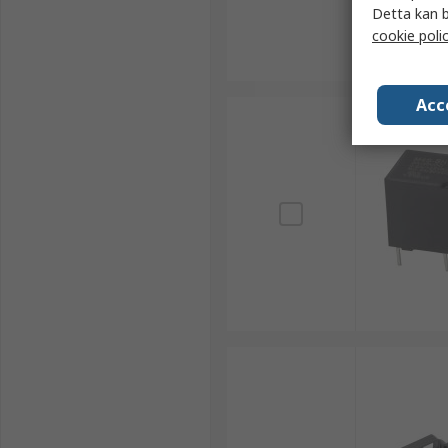
Detta kan b
cookie poli
Acc