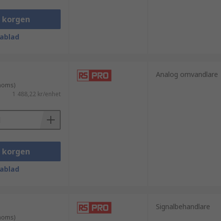
analog-till-digital-omvandlare (ADC)
nalog form.
i korgen
ablad
m, vetenskaplig forskning och olika
Analog omvandlare
ra signalkvaliteten, minska brus och
 moms)
1 488,22 kr/enhet
i korgen
ablad
Signalbehandlare
 moms)