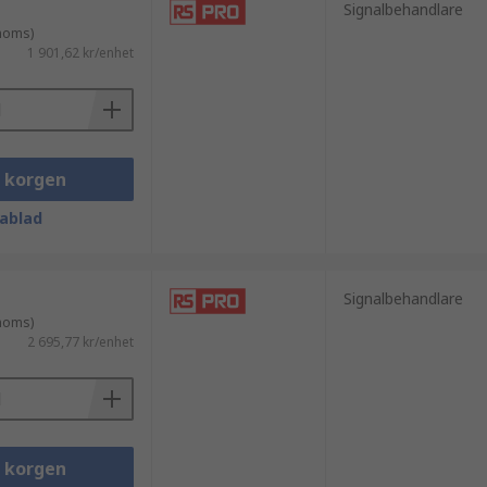
Signalbehandlare
 moms)
1 901,62 kr/enhet
i korgen
ablad
Signalbehandlare
 moms)
2 695,77 kr/enhet
i korgen