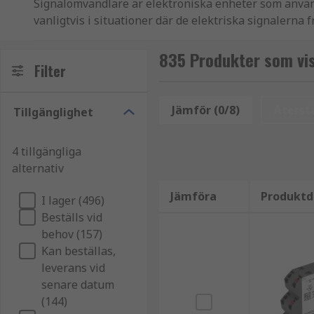
Signalomvandlare är elektroniska enheter som används
vanligtvis i situationer där de elektriska signalerna 
specifika krav.
835 Produkter som vis
Hur fungerar signalomvandlare?
Filter
Det primära syftet med en signalomvandlare är att sä
Jämför (0/8)
Återstä
Tillgänglighet
enheter eller system. Signalomvandlare kan utföra e
Vilka typer av signalkonditionering finns det?
4 tillgängliga
alternativ
Signalomvandlare kan klassificeras i flera typer base
Jämföra
Produktd
I lager (496)
signalomvandlare:
Förstärkare
: Förstärkare är sign
Beställs vid
som är lämplig för vidare bearbetning eller överföri
behov (157)
störningar från ingångssignalerna. Olika typer av fil
Kan beställas,
frekvensområden som ska filtreras.
Linjäriserare
: L
leverans vid
tillämpar matematiska algoritmer eller uppslagstabel
senare datum
Isolationsförstärkare
: Dessa signalomvandlare ger 
(144)
från elektriskt brus, spänningstoppar och jordströmma