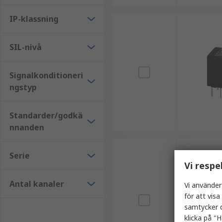
IP-klassning
SIL-nivå
Signalkonditioneri
ngstyp
Standarder/godkä
nnanden
Serie
Vi respe
Antal kanaler
Vi använder
för att vis
samtycker d
klicka på "H