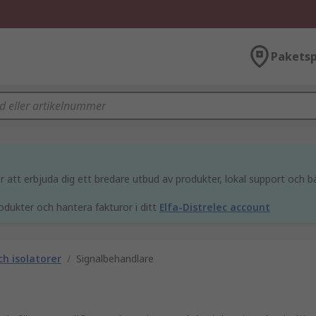
Paketsp
att erbjuda dig ett bredare utbud av produkter, lokal support och bä
odukter och hantera fakturor i ditt
Elfa-Distrelec account
h isolatorer
/
Signalbehandlare