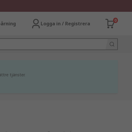
0
årning
Logga in / Registrera
ttre tjänster.