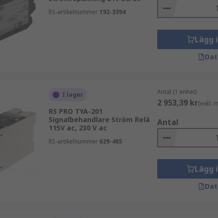
RS-artikelnummer
192-3394
Lägg 
Dat
Antal (1 enhet)
I lager
2 953,39 kr
(exkl.
RS PRO TYA-201
Signalbehandlare Ström Relä
Antal
115V ac, 230 V ac
RS-artikelnummer
629-465
Lägg 
Dat