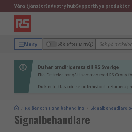
Våra tjänster
Industry hub
Support
Nya produkter
Meny
Sök efter MPN
Du har omdirigerats till RS Sverige
Elfa-Distrelec har gått samman med RS Group för 
Du kan fortfarande se orderhistorik, returnera pr
/
Reläer och signalbehandling
/
Signalbehandlare oc
Signalbehandlare