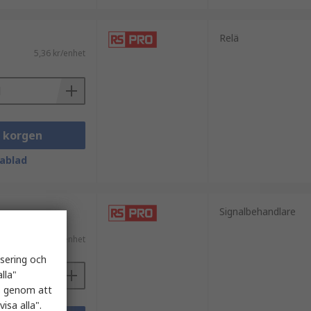
Relä
5,36 kr/enhet
i korgen
ablad
Signalbehandlare
 moms)
2 550,25 kr/enhet
isering och
lla"
es genom att
isa alla".