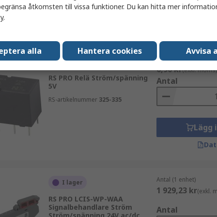
Lägg 
egränsa åtkomsten till vissa funktioner. Du kan hitta mer information
cy
.
Dat
eptera alla
Hantera cookies
Avvisa a
Antal (1 enhet)
Tillfälligt slut
6,90 kr
(exkl. moms)
RS PRO Relä Ström/spänning
Antal
5V
RS-artikelnummer
325-335
Lägg 
Dat
Antal (1 enhet)
I lager
1 929,23 kr
(exkl.
RS PRO LCIS-WP-WAA
Signalbehandlare Ström
Antal
Ström/spänning 24V ac/dc