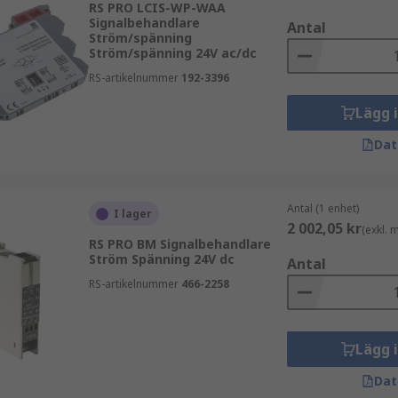
RS PRO LCIS-WP-WAA
Signalbehandlare
Antal
Ström/spänning
Ström/spänning 24V ac/dc
RS-artikelnummer
192-3396
Lägg 
Dat
Antal (1 enhet)
I lager
2 002,05 kr
(exkl.
RS PRO BM Signalbehandlare
Ström Spänning 24V dc
Antal
RS-artikelnummer
466-2258
Lägg 
Dat