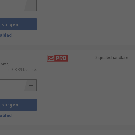
i korgen
ablad
Signalbehandlare
 moms)
2 953,39 kr/enhet
i korgen
ablad