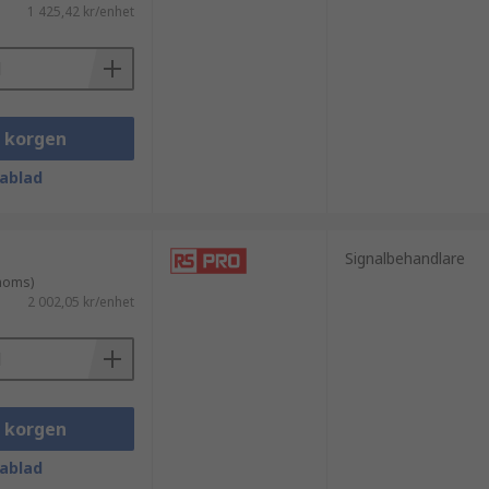
1 425,42 kr/enhet
i korgen
ablad
Signalbehandlare
 moms)
2 002,05 kr/enhet
i korgen
ablad