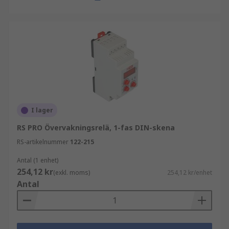
system för förnybar energi, såsom sol- och
vindkraft, för att övervaka spännings-, ström- och
frekvensnivåer och utlösa larm eller åtgärder om
de överstiger en förinställd tröskel. Detta kan
hjälpa till att säkerställa att system för förnybar
energi fungerar effektivt och ändamålsenligt.
I lager
RS PRO Övervakningsrelä, 1-fas DIN-skena
RS-artikelnummer
122-215
Antal (1 enhet)
254,12 kr
(exkl. moms)
254,12 kr/enhet
Antal