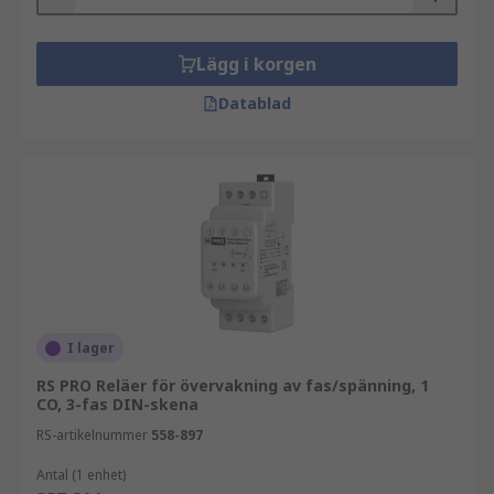
Lägg i korgen
Datablad
I lager
RS PRO Reläer för övervakning av fas/spänning, 1
CO, 3-fas DIN-skena
RS-artikelnummer
558-897
Antal (1 enhet)