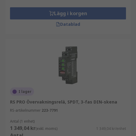
Lägg i korgen
Datablad
I lager
RS PRO Övervakningsrelä, SPDT, 3-fas DIN-skena
RS-artikelnummer
223-7791
Antal (1 enhet)
1 349,04 kr
(exkl. moms)
1 349,04 kr/enhet
Antal