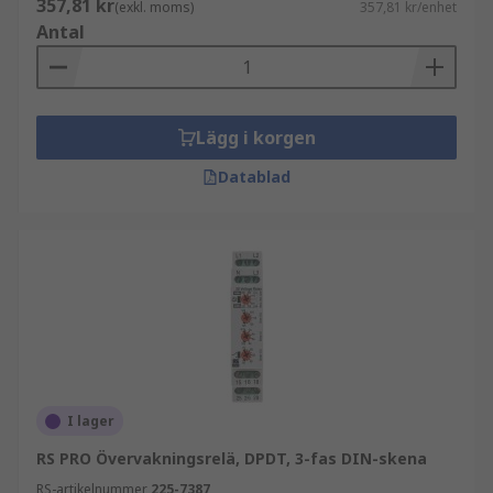
357,81 kr
(exkl. moms)
357,81 kr/enhet
Antal
Lägg i korgen
Datablad
I lager
RS PRO Övervakningsrelä, DPDT, 3-fas DIN-skena
RS-artikelnummer
225-7387