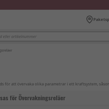
Paketsp
gsreläer
s för att övervaka olika parametrar i ett kraftsystem, sås
ena överstiger en förinställd tröskel. De är utformade för 
rande åtgärder för att förhindra skador på utrustning eller 
sas för Övervakningsreläer
 en utformad för att övervaka en specifik parameter. Till e