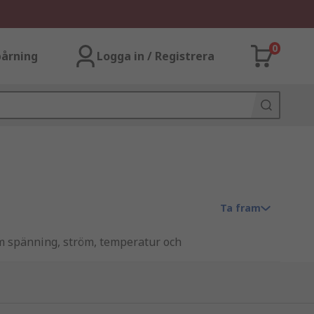
0
årning
Logga in / Registrera
Ta fram
om spänning, ström, temperatur och
att upptäcka onormala driftsförhållanden
personskador.
xempel används ett