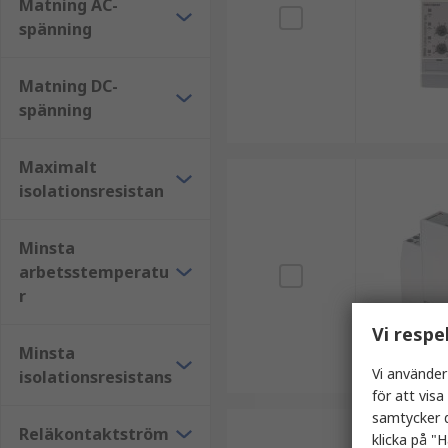
Matning AC-
spänning
Matning DC-
spänning
Maximalt
isolationsresistan
Minsta
arbetsstemperatu
r
Vi respe
Minsta
Vi använder
isolationsresistans
för att vis
samtycker d
Reläkontaktström
klicka på "H