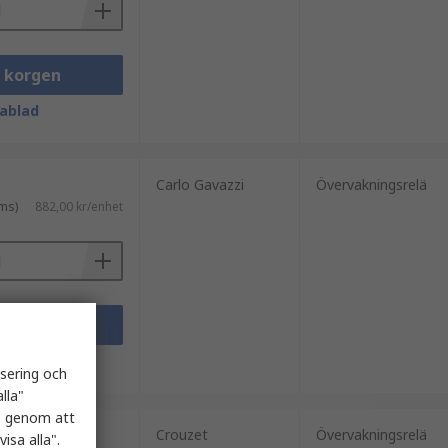
i korgen
ablad
Carlo Gavazzi
Övervakningsrelä
ms)
882,00 kr/enhet
i korgen
ablad
isering och
lla"
es genom att
Crouzet
Övervakningsrelä
isa alla".