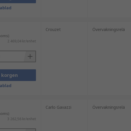
ablad
Crouzet
Övervakningsrelä
 moms)
2 469,04 kr/enhet
i korgen
ablad
Carlo Gavazzi
Övervakningsrelä
 moms)
3 262,56 kr/enhet