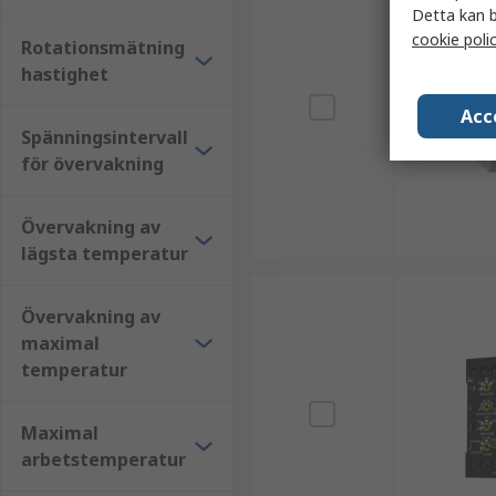
Detta kan b
cookie poli
Rotationsmätning
hastighet
Acc
Spänningsintervall
för övervakning
Övervakning av
lägsta temperatur
Övervakning av
maximal
temperatur
Maximal
arbetstemperatur