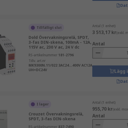
Dat
Antal (1 enhet)
Tillfälligt slut
3 513,17 kr
(exkl.
Dold Övervakningsrelä, SPDT,
3-fas DIN-skena, 100mA - 12A,
Antal
115V ac, 230 V ac, 24 V dc
RS-artikelnummer
181-2796
Tillv. art.nr
MK9300N.11/022 3AC24...400V AC12A
UH=DC24V
Lägg 
Dat
Antal (1 enhet)
I lager
955,70 kr
(exkl. mo
Crouzet Övervakningsrelä,
Antal
SPDT, 3-fas DIN-skena
RS-artikelnummer
837-7490