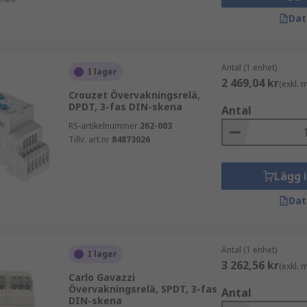
Dat
Antal (1 enhet)
I lager
2 469,04 kr
(exkl.
Crouzet Övervakningsrelä,
DPDT, 3-fas DIN-skena
Antal
RS-artikelnummer
262-003
Tillv. art.nr
84873026
Lägg 
Dat
Antal (1 enhet)
I lager
3 262,56 kr
(exkl.
Carlo Gavazzi
Övervakningsrelä, SPDT, 3-fas
Antal
DIN-skena