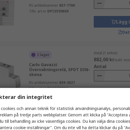
RS-artikelnummer
857-7700
Tillv. art.nr
DPC01DM69
Lägg 
Dat
Antal (1 enhet)
I lager
882,00 kr
(exkl. mo
Carlo Gavazzi
Antal
Övervakningsrelä, SPDT DIN-
skena
RS-artikelnummer
859-3027
Tillv. art.nr
DUA52C724
Lägg 
kterar din integritet
Dat
 cookies och annan teknik för statistisk användningsanalys, personal
a reklam på tredje parts webbplatser. Genom att klicka på "Acceptera a
u till behandling av icke väsentliga cookies. Du kan välja dina cooki
Antal (1 enhet)
antera cookie-inställningar". Om du inte vill ha detta klickar du på "Avv
I lager