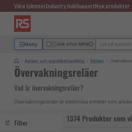
Våra tjänster
Industry hub
Support
Nya produkter
Meny
Sök efter MPN
/
Reläer och signalbehandling
/
Reläer
/
Övervaknin
Övervakningsreläer
Vad är övervakningsreläer?
Övervakningsreläer är elektriska enheter som använd
frekvens, och utlösa ett larm eller en åtgärd om värd
i ett system och varna operatörer eller vidta korrige
1374 Produkter som vi
Filter
Det finns många typer av övervakningsreläer, var och