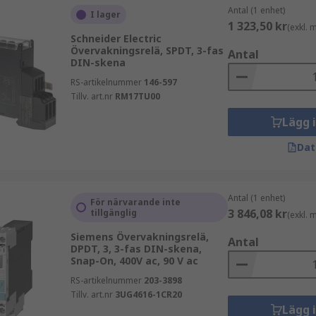
ll att säkerställa att VVS-system fungerar effektivt och ända
Antal (1 enhet)
I lager
tt övervaka spännings- och strömnivåer och utlösa larm ell
1 323,50 kr
(exkl.
Schneider Electric
dra skador på belysningsarmaturer och säkerställa att belysni
Övervakningsrelä, SPDT, 3-fas
Antal
m för förnybar energi, såsom sol- och vindkraft, för att öv
DIN-skena
erstiger en förinställd tröskel. Detta kan hjälpa till att sä
RS-artikelnummer
146-597
Tillv. art.nr
RM17TU00
Lägg 
Dat
Antal (1 enhet)
För närvarande inte
3 846,08 kr
tillgänglig
(exkl.
Siemens Övervakningsrelä,
Antal
DPDT, 3, 3-fas DIN-skena,
Snap-On, 400V ac, 90 V ac
RS-artikelnummer
203-3898
Tillv. art.nr
3UG4616-1CR20
Lägg 