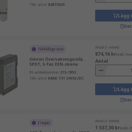
Tillv. art.nr
84873029
Lägg 
Dat
Antal (1 enhet)
Tillfälligt slut
874,16 kr
(exkl. mo
Omron Övervakningsrelä,
Antal
SPDT, 3-fas DIN-skena
RS-artikelnummer
215-7853
Tillv. art.nr
K8AK-TS1 24VAC/DC
Lägg 
Dat
Antal (1 enhet)
I lager
1 537,30 kr
(exkl.