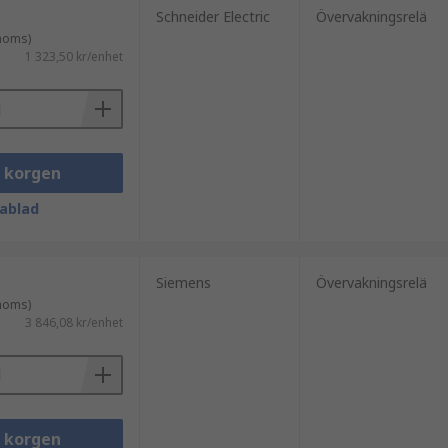
målsenligt.
Belysning
:
Schneider Electric
Övervakningsrelä
er åtgärder om de överstiger en
 moms)
1 323,50 kr/enhet
ngssystem fungerar säkert och effektivt.
ervaka spännings-, ström- och
kerställa att system för förnybar energi
i korgen
ablad
Siemens
Övervakningsrelä
 moms)
3 846,08 kr/enhet
i korgen