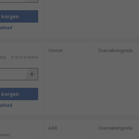
i korgen
ablad
Omron
Övervakningsrelä
ms)
874,16 kr/enhet
i korgen
ablad
ABB
Övervakningsrelä
 moms)