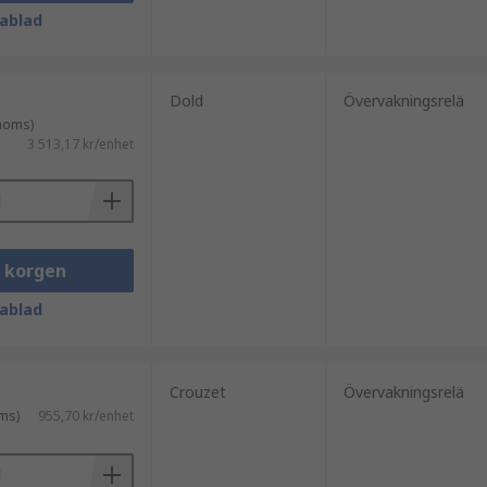
ablad
Dold
Övervakningsrelä
 moms)
3 513,17 kr/enhet
i korgen
ablad
Crouzet
Övervakningsrelä
ms)
955,70 kr/enhet