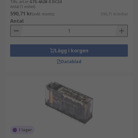
Tillv. art.nr
G7S-4A2B-E DC24
Antal (1 enhet)
590,71 kr
(exkl. moms)
590,71 kr/enhet
Antal
Lägg i korgen
Datablad
I lager