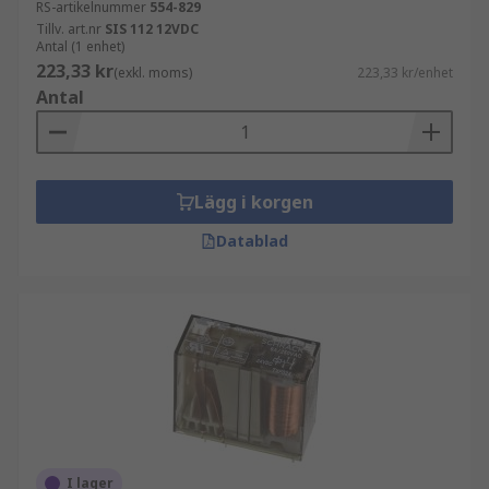
RS-artikelnummer
554-829
Tillv. art.nr
SIS 112 12VDC
Antal (1 enhet)
223,33 kr
(exkl. moms)
223,33 kr/enhet
Antal
Lägg i korgen
Datablad
I lager