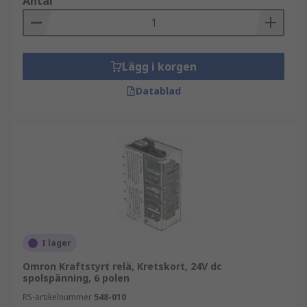
Antal
Lägg i korgen
Datablad
I lager
Omron Kraftstyrt relä, Kretskort, 24V dc
spolspänning, 6 polen
RS-artikelnummer
548-010