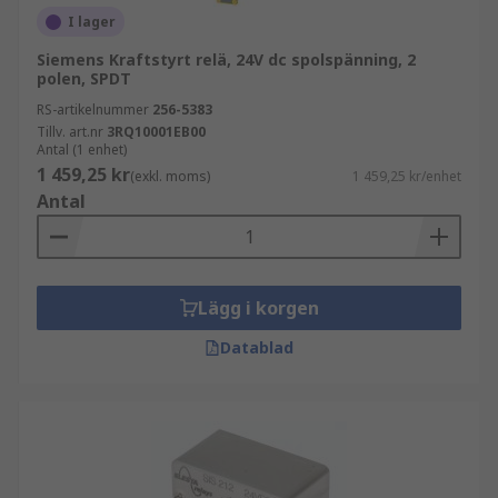
I lager
Siemens Kraftstyrt relä, 24V dc spolspänning, 2
polen, SPDT
RS-artikelnummer
256-5383
Tillv. art.nr
3RQ10001EB00
Antal (1 enhet)
1 459,25 kr
(exkl. moms)
1 459,25 kr/enhet
Antal
Lägg i korgen
Datablad