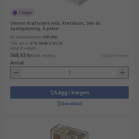
I lager
Omron Kraftstyrt relä, Kretskort, 24V dc
spolspänning, 6 polen
RS-artikelnummer
548-000
Tillv. art.nr
G7S-3A3B-E DC24
Antal (1 enhet)
568,63 kr
(exkl. moms)
568,63 kr/enhet
Antal
Lägg i korgen
Datablad