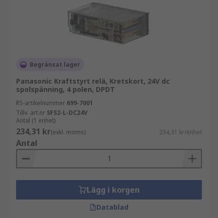
Begränsat lager
Panasonic Kraftstyrt relä, Kretskort, 24V dc
spolspänning, 4 polen, DPDT
RS-artikelnummer
699-7001
Tillv. art.nr
SFS2-L-DC24V
Antal (1 enhet)
234,31 kr
(exkl. moms)
234,31 kr/enhet
Antal
Lägg i korgen
Datablad