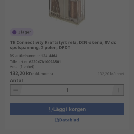
I lager
TE Connectivity Kraftstyrt relä, DIN-skena, 9V dc
spolspänning, 2 polen, DPDT
RS-artikelnummer
124-4464
Tillv. art.nr
V23047A1009A501
Antal (1 enhet)
132,20 kr
(exkl. moms)
132,20 kr/enhet
Antal
Lägg i korgen
Datablad