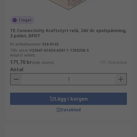
nödstoppskontroller. RS lagerför ett brett utbud
av tvångsstyrda reläer från ledande leverantörer
som Panasonic, TE Connectivity, Siemens, Finder
I lager
med flera.
TE Connectivity Kraftstyrt relä, 24V dc spolspänning,
2 polen, DPDT
RS-artikelnummer
334-0143
Tillv. art.nr
V23047-A1024-A501 1-1393258-5
Antal (1 enhet)
171,70 kr
(exkl. moms)
171,70 kr/enhet
Antal
Lägg i korgen
Datablad