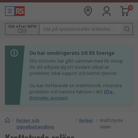
0
Sök efter MPN
Du har omdirigerats till RS Sverige
Elfa-Distrelec har gått samman med RS Group
för att erbjuda dig ett bredare utbud av
produkter, lokal support och bättre tjänster.
Du kan fortfarande se orderhistorik, returnera
produkter och hantera fakturor i ditt
Elfa-
Distrelec account
/
Reläer och
/
Reläer
/
Kraftstyrda
signalbehandling
reläer
Kraftstyrda reläer