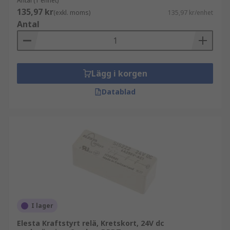
Antal (1 enhet)
135,97 kr
(exkl. moms)
135,97 kr/enhet
Antal
Lägg i korgen
Datablad
I lager
Elesta Kraftstyrt relä, Kretskort, 24V dc