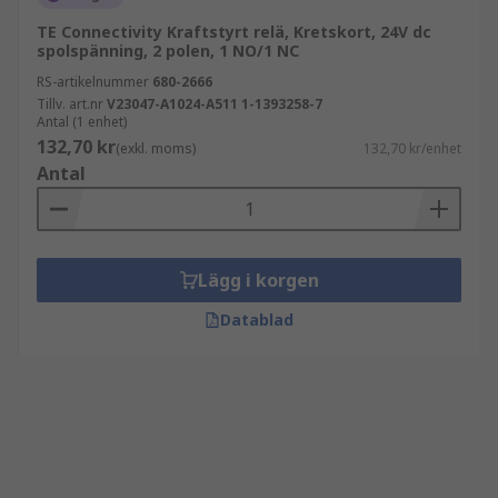
TE Connectivity Kraftstyrt relä, Kretskort, 24V dc
spolspänning, 2 polen, 1 NO/1 NC
RS-artikelnummer
680-2666
Tillv. art.nr
V23047-A1024-A511 1-1393258-7
Antal (1 enhet)
132,70 kr
(exkl. moms)
132,70 kr/enhet
Antal
Lägg i korgen
Datablad