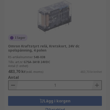
I lager
Omron Kraftstyrt relä, Kretskort, 24V dc
spolspänning, 4 polen
RS-artikelnummer
548-038
Tillv. art.nr
G7SA-3A1B 24VDC
Antal (1 enhet)
483,70 kr
(exkl. moms)
483,70 kr/enhet
Antal
Lägg i korgen
Datablad