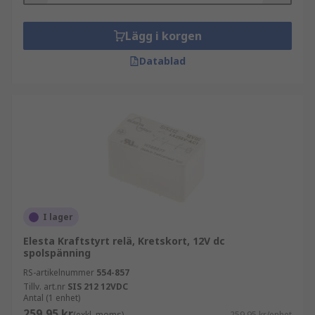
Lägg i korgen
Datablad
I lager
Elesta Kraftstyrt relä, Kretskort, 12V dc
spolspänning
RS-artikelnummer
554-857
Tillv. art.nr
SIS 212 12VDC
Antal (1 enhet)
259,95 kr
(exkl. moms)
259,95 kr/enhet