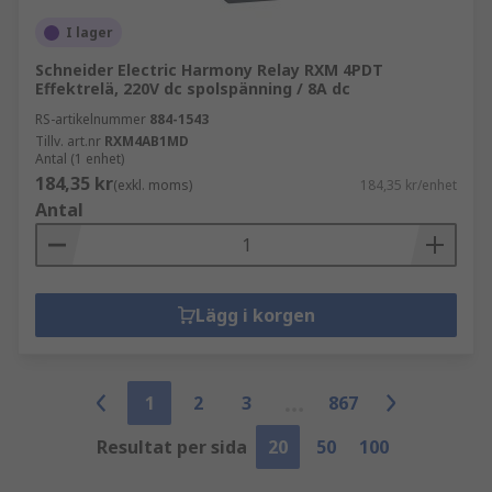
I lager
Schneider Electric Harmony Relay RXM 4PDT
Effektrelä, 220V dc spolspänning / 8A dc
RS-artikelnummer
884-1543
Tillv. art.nr
RXM4AB1MD
Antal (1 enhet)
184,35 kr
(exkl. moms)
184,35 kr/enhet
Antal
Lägg i korgen
1
2
3
867
Resultat per sida
20
50
100