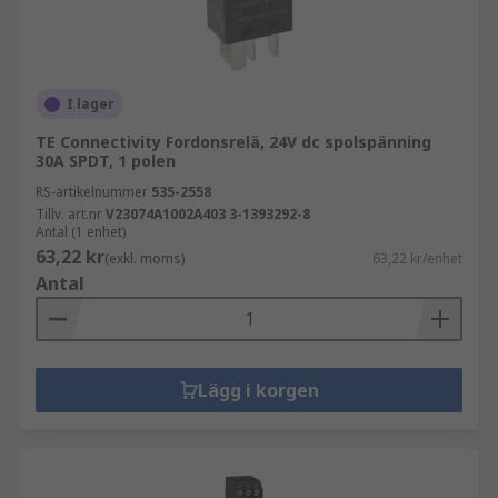
I lager
TE Connectivity Fordonsrelä, 24V dc spolspänning
30A SPDT, 1 polen
RS-artikelnummer
535-2558
Tillv. art.nr
V23074A1002A403 3-1393292-8
Antal (1 enhet)
63,22 kr
(exkl. moms)
63,22 kr/enhet
Antal
Lägg i korgen