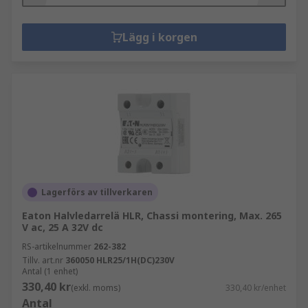
Lägg i korgen
Lagerförs av tillverkaren
Eaton Halvledarrelä HLR, Chassi montering, Max. 265
V ac, 25 A 32V dc
RS-artikelnummer
262-382
Tillv. art.nr
360050 HLR25/1H(DC)230V
Antal (1 enhet)
330,40 kr
(exkl. moms)
330,40 kr/enhet
Antal