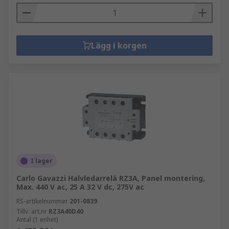
Lägg i korgen
I lager
Carlo Gavazzi Halvledarrelä RZ3A, Panel montering,
Max. 440 V ac, 25 A 32 V dc, 275V ac
RS-artikelnummer
201-0839
Tillv. art.nr
RZ3A40D40
Antal (1 enhet)