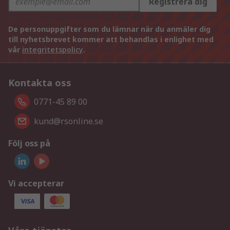
Registrera dig
De personuppgifter som du lämnar när du anmäler dig
till nyhetsbrevet kommer att behandlas i enlighet med
vår
integritetspolicy
.
Kontakta oss
0771-45 89 00
kund@rsonline.se
Följ oss på
Vi accepterar