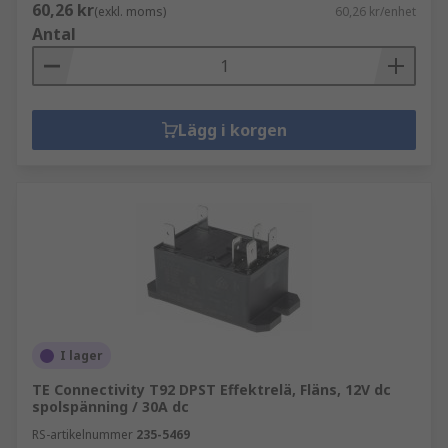
60,26 kr
(exkl. moms)
60,26 kr/enhet
Antal
Lägg i korgen
I lager
TE Connectivity T92 DPST Effektrelä, Fläns, 12V dc
spolspänning / 30A dc
RS-artikelnummer
235-5469