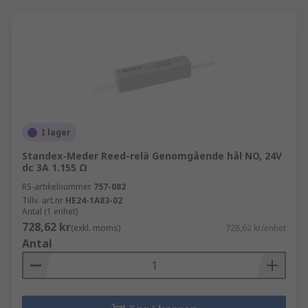
I lager
Standex-Meder Reed-relä Genomgående hål NO, 24V
dc 3A 1.155 Ω
RS-artikelnummer
757-082
Tillv. art.nr
HE24-1A83-02
Antal (1 enhet)
728,62 kr
(exkl. moms)
728,62 kr/enhet
Antal