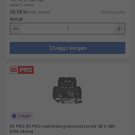
Tillv. art.nr
CB1-12V
Antal (1 enhet)
58,58 kr
(exkl. moms)
58,58 kr/enhet
Antal
Lägg i korgen
I lager
RS PRO RS PRO Halvledargränssnittsrelä 48 V 48V
DIN-skena