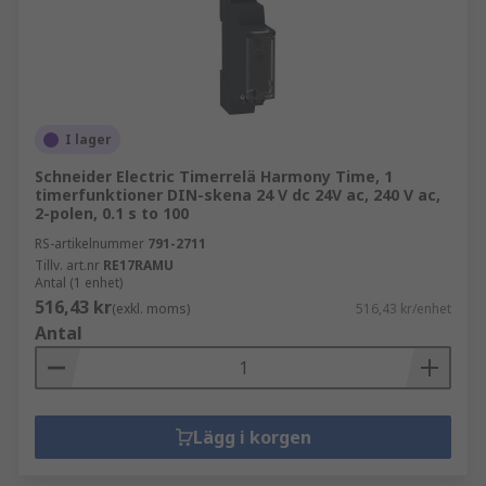
I lager
Schneider Electric Timerrelä Harmony Time, 1
timerfunktioner DIN-skena 24 V dc 24V ac, 240 V ac,
2-polen, 0.1 s to 100
RS-artikelnummer
791-2711
Tillv. art.nr
RE17RAMU
Antal (1 enhet)
516,43 kr
(exkl. moms)
516,43 kr/enhet
Antal
Lägg i korgen