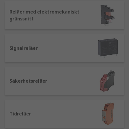
Deras position förblir där den var när
kretsen senast var strömförsörjd. De
Reläer med elektromekaniskt
används vanligtvis för att styra automatiska
gränssnitt
dörrar och grindar, samt inom belysning.
Icke-låsande reläer
: skiljer sig från hur
låsande reläer fungerar eftersom icke-
låsande reläer återgår till sin ursprungliga
Signalreläer
position när strömmen tas bort från
kretsen. Finns normalt i
tryckknappsapplikationer som tangentbord.
Högfrekvens- och RF-reläer
: används oftast
Säkerhetsreläer
i radiosystem, datorteknik, testutrustning
och industriell utrustning där höga
spänningar är involverade och
standardreläer inte kan stödja en effektiv
funktion. Ett exempel på tillämpning är i
Tidreläer
radioenheter: reläer separerar kretsarna
som ansvarar för att ta emot och sända