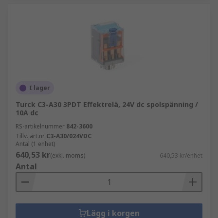
I lager
Turck C3-A30 3PDT Effektrelä, 24V dc spolspänning /
10A dc
RS-artikelnummer
842-3600
Tillv. art.nr
C3-A30/024VDC
Antal (1 enhet)
640,53 kr
(exkl. moms)
640,53 kr/enhet
Antal
Lägg i korgen