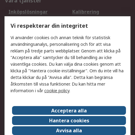
Våra tjänster
Inköpslösningar
Kalibrering
Utökat sortiment
Oljetestning och analys
Vi respekterar din integritet
DesignSpark
Teknisk Support
Ditt lokala säljteam
Exportlösningar
Vi använder cookies och annan teknik för statistisk
användningsanalys, personalisering och för att visa
reklam på tredje parts webbplatser. Genom att klicka på
Support
"Acceptera alla" samtycker du till behandling av icke
Få hjälp
Retur av varor
väsentliga cookies. Du kan välja dina cookies genom att
klicka på "Hantera cookie-inställningar". Om du inte vill ha
Leverans
Spåra din order
detta klickar du på "Avvisa alla". Detta kan begränsa
Begär en fakturakopi
Fördelar med RS-konto
åtkomsten till vissa funktioner. Du kan hitta mer
Betalningsalternativ
Okdo
information i vår
cookie policy
.
Om RS
Acceptera alla
Om RS
Försäljningsvillkor
Hantera cookies
Det juridiska
Press Centre
Avvisa alla
Jobba hos RS
ESG