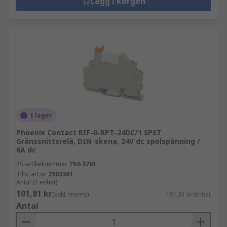
Lägg i korgen
I lager
Phoenix Contact RIF-0-RPT-24DC/1 SPST
Gränssnittsrelä, DIN-skena, 24V dc spolspänning /
6A dc
RS-artikelnummer
794-3761
Tillv. art.nr
2903361
Antal (1 enhet)
101,81 kr
(exkl. moms)
101,81 kr/enhet
Antal