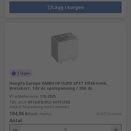
Lägg i korgen
I lager
Hongfa Europe GMBH HF152FD SPST Effektrelä,
Kretskort, 12V dc spolspänning / 20A dc
RS-artikelnummer
176-2935
Tillv. art.nr
HF152FD/012-1HTF(335)
Antal (1 förpackning med 5 enheter)
104,86 kr
(exkl. moms)
20,972 kr/enhet
Antal