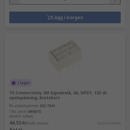
Lägg i korgen
I lager
TE Connectivity IM Signalrelä, 2A, DPDT, 12V dc
spolspänning, Kretskort
RS-artikelnummer
422-7041
Tillv. art.nr
IM06TS
Antal (1 enhet)
44,53 kr
(exkl. moms)
44,53 kr/enhet
Antal