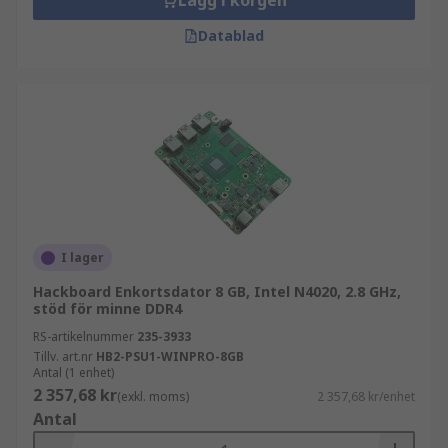
Lägg i korgen
Datablad
I lager
Hackboard Enkortsdator 8 GB, Intel N4020, 2.8 GHz,
stöd för minne DDR4
RS-artikelnummer
235-3933
Tillv. art.nr
HB2-PSU1-WINPRO-8GB
Antal (1 enhet)
2 357,68 kr
(exkl. moms)
2 357,68 kr/enhet
Antal