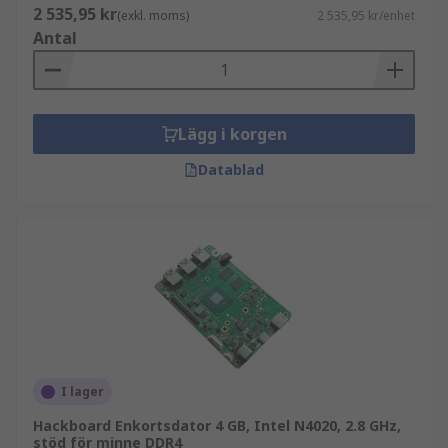
2 535,95 kr
(exkl. moms)
2 535,95 kr/enhet
Antal
Lägg i korgen
Datablad
I lager
Hackboard Enkortsdator 4 GB, Intel N4020, 2.8 GHz,
stöd för minne DDR4