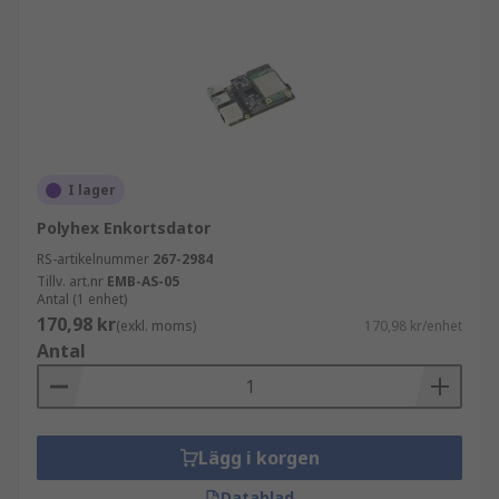
Robotar & Mekanik: Många enkortsdatorer
kan vara hjärnan i robotar eller mekaniska
projekt. Du kan använda dessa tack vare
deras höga prestanda jämfört med
konventionella processorer och deras låga
strömförbrukning.
I lager
Polyhex Enkortsdator
RS-artikelnummer
267-2984
Tillv. art.nr
EMB-AS-05
Antal (1 enhet)
170,98 kr
(exkl. moms)
170,98 kr/enhet
Antal
Lägg i korgen
Datablad