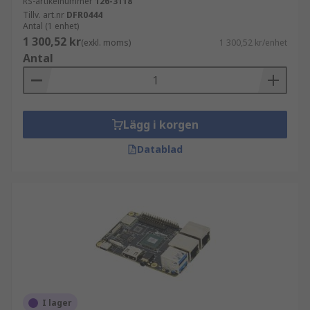
RS-artikelnummer
126-3118
Tillv. art.nr
DFR0444
Antal (1 enhet)
1 300,52 kr
(exkl. moms)
1 300,52 kr/enhet
Antal
Lägg i korgen
Datablad
I lager