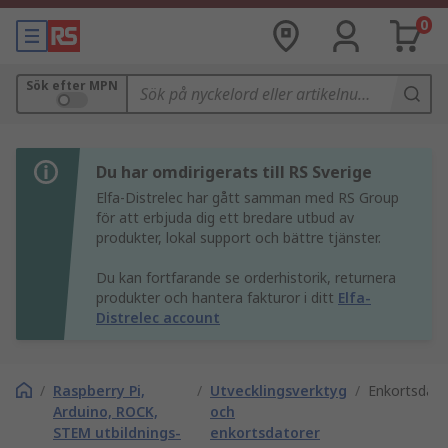
0
Sök efter MPN
Du har omdirigerats till RS Sverige
Elfa-Distrelec har gått samman med RS Group
för att erbjuda dig ett bredare utbud av
produkter, lokal support och bättre tjänster.
Du kan fortfarande se orderhistorik, returnera
produkter och hantera fakturor i ditt
Elfa-
Distrelec account
/
Raspberry Pi,
/
Utvecklingsverktyg
/
Enkortsdato
Arduino, ROCK,
och
STEM utbildnings-
enkortsdatorer