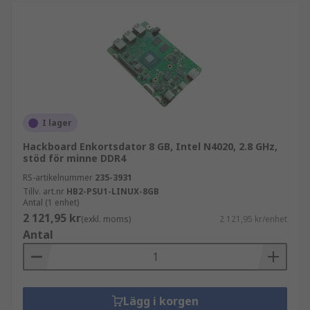
I lager
Hackboard Enkortsdator 8 GB, Intel N4020, 2.8 GHz,
stöd för minne DDR4
RS-artikelnummer
235-3931
Tillv. art.nr
HB2-PSU1-LINUX-8GB
Antal (1 enhet)
2 121,95 kr
(exkl. moms)
2 121,95 kr/enhet
Antal
Lägg i korgen