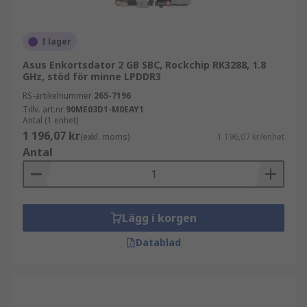
I lager
Asus Enkortsdator 2 GB SBC, Rockchip RK3288, 1.8
GHz, stöd för minne LPDDR3
RS-artikelnummer
265-7196
Tillv. art.nr
90ME03D1-M0EAY1
Antal (1 enhet)
1 196,07 kr
(exkl. moms)
1 196,07 kr/enhet
Antal
Lägg i korgen
Datablad