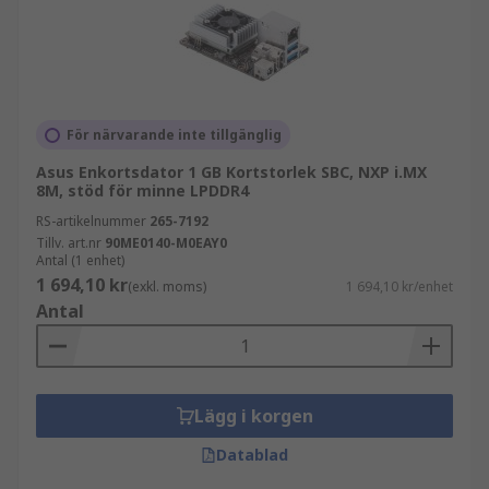
För närvarande inte tillgänglig
Asus Enkortsdator 1 GB Kortstorlek SBC, NXP i.MX
8M, stöd för minne LPDDR4
RS-artikelnummer
265-7192
Tillv. art.nr
90ME0140-M0EAY0
Antal (1 enhet)
1 694,10 kr
(exkl. moms)
1 694,10 kr/enhet
Antal
Lägg i korgen
Datablad