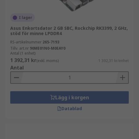
I lager
Asus Enkortsdator 2 GB SBC, Rockchip RK3399, 2 GHz,
stöd för minne LPDDR4
RS-artikelnummer
265-7193
Tillv. art.nr
90ME01N0-M0EAY0
Antal (1 enhet)
1 392,31 kr
(exkl. moms)
1 392,31 kr/enhet
Antal
Lägg i korgen
Datablad