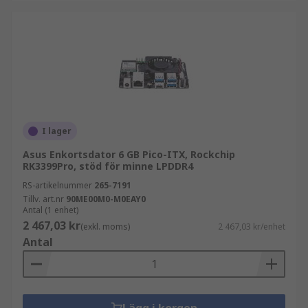
I lager
Asus Enkortsdator 6 GB Pico-ITX, Rockchip
RK3399Pro, stöd för minne LPDDR4
RS-artikelnummer
265-7191
Tillv. art.nr
90ME00M0-M0EAY0
Antal (1 enhet)
2 467,03 kr
(exkl. moms)
2 467,03 kr/enhet
Antal