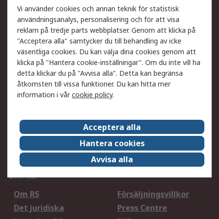
Våra tjänster
Vi använder cookies och annan teknik för statistisk
användningsanalys, personalisering och för att visa
Inköpslösningar
Kalibrering
reklam på tredje parts webbplatser. Genom att klicka på
Utökat sortiment
Oljetestning och analys
"Acceptera alla" samtycker du till behandling av icke
väsentliga cookies. Du kan välja dina cookies genom att
DesignSpark
Teknisk Support
klicka på "Hantera cookie-inställningar". Om du inte vill ha
Ditt lokala säljteam
Exportlösningar
detta klickar du på "Avvisa alla". Detta kan begränsa
åtkomsten till vissa funktioner. Du kan hitta mer
Support
information i vår
cookie policy
.
Få hjälp
Retur av varor
Leverans
Spåra din order
Acceptera alla
Begär en fakturakopi
Fördelar med RS-konto
Hantera cookies
Betalningsalternativ
Okdo
Avvisa alla
Om RS
Om RS
Försäljningsvillkor
Det juridiska
Press Centre