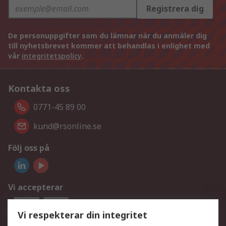
Registrera dig
De personuppgifter som du lämnar när du anmäler dig
till nyhetsbrevet kommer att behandlas i enlighet med
vår
integritetspolicy
.
Kontakta oss
0771-45 89 00
kund@rsonline.se
Följ oss på
Vi accepterar
Vi respekterar din integritet