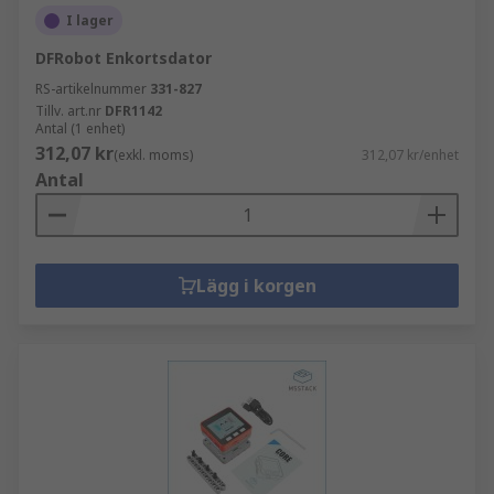
I lager
DFRobot Enkortsdator
RS-artikelnummer
331-827
Tillv. art.nr
DFR1142
Antal (1 enhet)
312,07 kr
(exkl. moms)
312,07 kr/enhet
Antal
Lägg i korgen