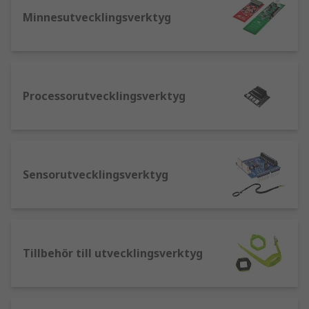
mjukvaruutvärdering och utveckling
Minnesutvecklingsverktyg
Radiofrekvens: lösningar som möjliggör
bearbetning av KHz/GHz radiospektrum
Sensor: kort som möjliggör utveckling av
sensorövervakning som gas, ultraljud,
Processorutvecklingsverktyg
temperatur, luftfuktighet
Signalomvandling: moduler som underlättar
omvandling från digital till analog
Vi erbjuder också felsökare, programmerare och
Sensorutvecklingsverktyg
in-circuit-emulatorer för testning, samt ett utbud
av tillbehör för dina industriella
halvledarutvecklingssatser.
Tillbehör till utvecklingsverktyg