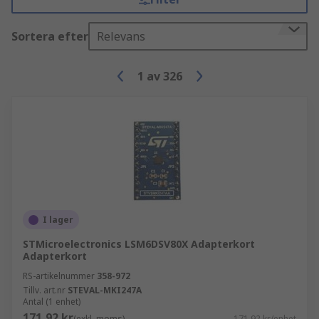
Sortera efter
Relevans
1
av
326
I lager
STMicroelectronics LSM6DSV80X Adapterkort
Adapterkort
RS-artikelnummer
358-972
Tillv. art.nr
STEVAL-MKI247A
Antal (1 enhet)
171,92 kr
(exkl. moms)
171,92 kr/enhet