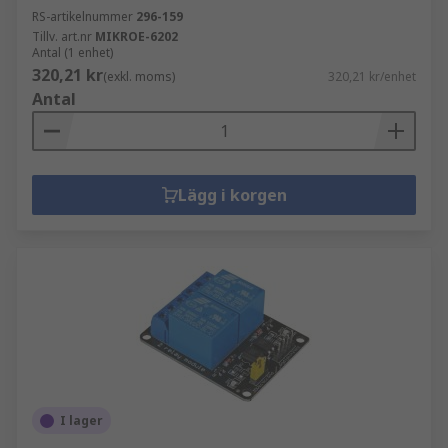
RS-artikelnummer
296-159
Tillv. art.nr
MIKROE-6202
Antal (1 enhet)
320,21 kr
(exkl. moms)
320,21 kr/enhet
Antal
Lägg i korgen
I lager