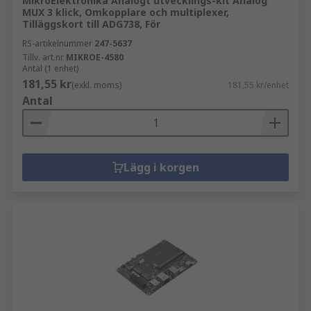
MikroElektronika Analogt utvecklings-kit Analog
MUX 3 klick, Omkopplare och multiplexer,
Tilläggskort till ADG738, För
RS-artikelnummer
247-5637
Tillv. art.nr
MIKROE-4580
Antal (1 enhet)
181,55 kr
(exkl. moms)
181,55 kr/enhet
Antal
Lägg i korgen