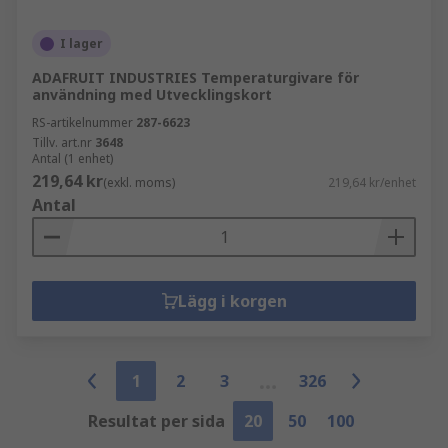
I lager
ADAFRUIT INDUSTRIES Temperaturgivare för
användning med Utvecklingskort
RS-artikelnummer
287-6623
Tillv. art.nr
3648
Antal (1 enhet)
219,64 kr
(exkl. moms)
219,64 kr/enhet
Antal
Lägg i korgen
1
2
3
326
Resultat per sida
20
50
100