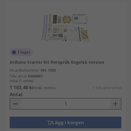
Arduino Leonardo - användbar för projekt som
kräver tangentbords- eller musinmatning.
Arduino Due - baserad på en 32-bitars ARM
Cortex-M3 mikrokontroller. Den erbjuder
betydligt högre bearbetningskraft och ytterligare
funktioner, vilket gör den lämplig för mer
avancerade projekt och applikationer som kräver
realtidsbearbetning.
I lager
Arduino Starter Kit flerspråk Engelsk version
RS-artikelnummer
761-7355
Tillv. art.nr
K000007
Antal (1 enhet)
1 103,46 kr
(exkl. moms)
1 103,46 kr/enhet
Antal
Lägg i korgen