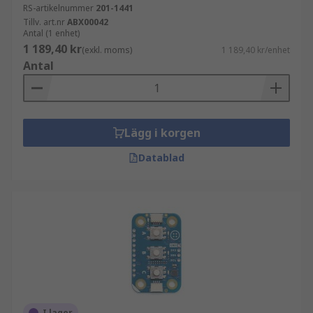
RS-artikelnummer
201-1441
Tillv. art.nr
ABX00042
Antal (1 enhet)
1 189,40 kr
(exkl. moms)
1 189,40 kr/enhet
Antal
Lägg i korgen
Datablad
I lager