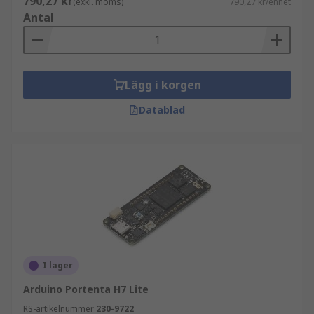
790,27 kr
(exkl. moms)
790,27 kr/enhet
Antal
Lägg i korgen
Datablad
I lager
Arduino Portenta H7 Lite
RS-artikelnummer
230-9722