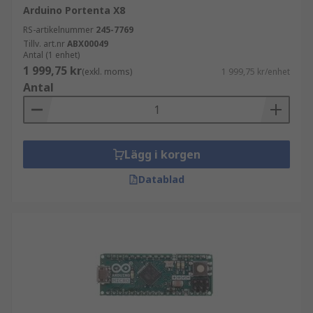
Arduino Portenta X8
RS-artikelnummer
245-7769
Tillv. art.nr
ABX00049
Antal (1 enhet)
1 999,75 kr
(exkl. moms)
1 999,75 kr/enhet
Antal
Lägg i korgen
Datablad