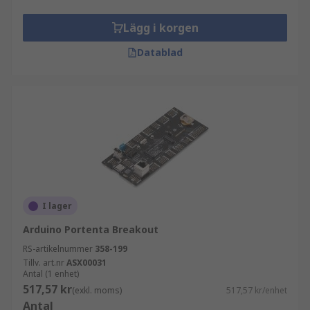
Lägg i korgen
Datablad
I lager
Arduino Portenta Breakout
RS-artikelnummer
358-199
Tillv. art.nr
ASX00031
Antal (1 enhet)
517,57 kr
(exkl. moms)
517,57 kr/enhet
Antal