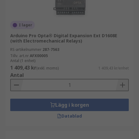
I lager
Arduino Pro Opta® Digital Expansion Ext D1608E
(with Electromechanical Relays)
RS-artikelnummer
287-7563
Tillv. art.nr
AFX00005
Antal (1 enhet)
1 409,43 kr
(exkl. moms)
1 409,43 kr/enhet
Antal
Lägg i korgen
Datablad