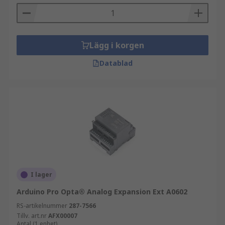
Lägg i korgen
Datablad
I lager
Arduino Pro Opta® Analog Expansion Ext A0602
RS-artikelnummer
287-7566
Tillv. art.nr
AFX00007
Antal (1 enhet)