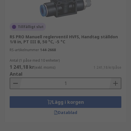
Tillfälligt slut
RS PRO Manuell reglerventil HVFS, Handtag ställdon
1/8 in, PT III B, 50 °C, -5 °C
RS-artikelnummer
144-2668
Antal (1 påse med 10 enheter)
1 241,18 kr
(exkl. moms)
1 241,18 kr/påse
Antal
Lägg i korgen
Datablad