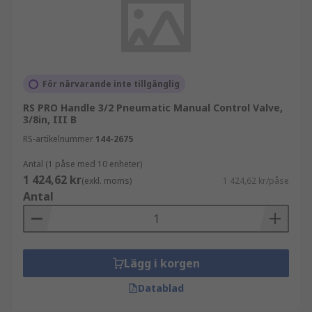
För närvarande inte tillgänglig
RS PRO Handle 3/2 Pneumatic Manual Control Valve,
3/8in, III B
RS-artikelnummer
144-2675
Antal (1 påse med 10 enheter)
1 424,62 kr
(exkl. moms)
1 424,62 kr/påse
Antal
Lägg i korgen
Datablad