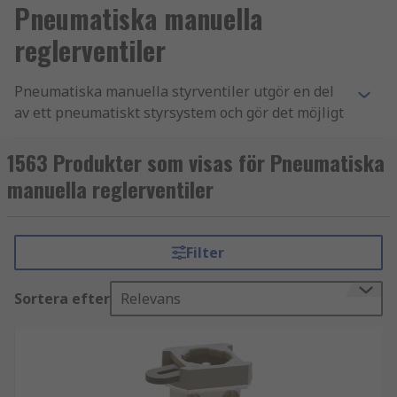
Pneumatiska manuella
reglerventiler
Pneumatiska manuella styrventiler utgör en del
av ett pneumatiskt styrsystem och gör det möjligt
för operatören att kontrollera luftflödet från en
plats till en annan. De är ofta konstruerade som
1563 Produkter som visas för Pneumatiska
modulära enheter, vilket innebär att flera ventiler
manuella reglerventiler
och kontakter kan användas tillsammans för att
skapa många olika systemkombinationer. Vårt
sortiment av pneumatiska manuella styrventiler
Filter
innehåller produkter från ledande varumärken i
branschen, inklusive Festo, SMC, Norgren,
Sortera efter
Relevans
Parker, EMERSON och RS PRO.
Vad används pneumatiska manuella
styrventiler till?