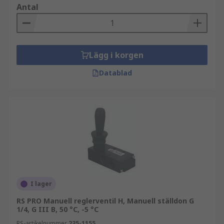
Antal
Lägg i korgen
Datablad
I lager
RS PRO Manuell reglerventil H, Manuell ställdon G
1/4, G III B, 50 °C, -5 °C
RS-artikelnummer
235-1155