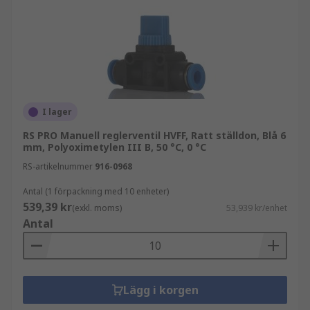
Pneumatiska manuella styrventiler kan variera
enligt ett antal olika egenskaper, där variationer
av dessa kommer att vara mer lämpliga för olika
tillämpningar. En egenskap är styrmetoden, till
exempel, som kan ta flera olika former, inklusive
vred, spakar och fotpedaler. Andra variabla
egenskaper inkluderar antalet portar och antalet
I lager
positioner. Materialet de är tillverkade av kan
RS PRO Manuell reglerventil HVFF, Ratt ställdon, Blå 6
också skilja sig åt beroende på deras avsedda
mm, Polyoximetylen III B, 50 °C, 0 °C
funktion.
RS-artikelnummer
916-0968
Antal (1 förpackning med 10 enheter)
539,39 kr
(exkl. moms)
53,939 kr/enhet
Antal
Lägg i korgen