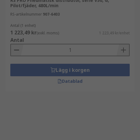
RS PRO Pneumatisk distributör, serie V50, G,
Pilot/fjäder, 480L/min
RS-artikelnummer
907-6403
Antal (1 enhet)
1 223,49 kr
(exkl. moms)
1 223,49 kr/enhet
Antal
Lägg i korgen
Datablad