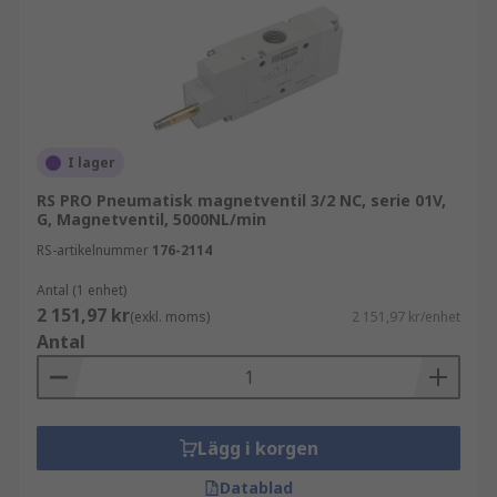
I lager
RS PRO Pneumatisk magnetventil 3/2 NC, serie 01V,
G, Magnetventil, 5000NL/min
RS-artikelnummer
176-2114
Antal (1 enhet)
2 151,97 kr
(exkl. moms)
2 151,97 kr/enhet
Antal
Lägg i korgen
Datablad