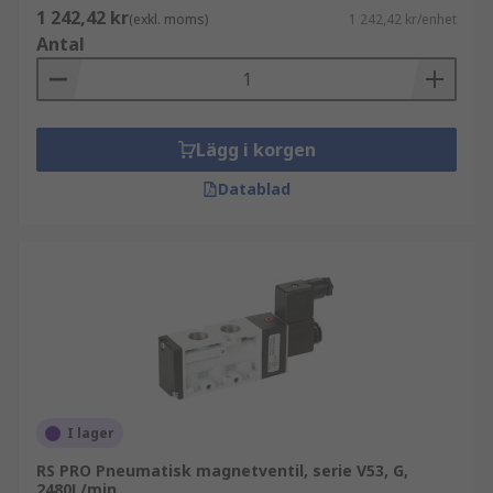
1 242,42 kr
(exkl. moms)
1 242,42 kr/enhet
Antal
Lägg i korgen
Datablad
I lager
RS PRO Pneumatisk magnetventil, serie V53, G,
2480L/min