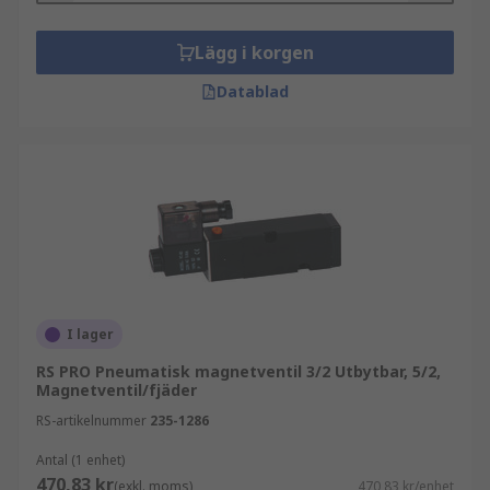
Lägg i korgen
Datablad
I lager
RS PRO Pneumatisk magnetventil 3/2 Utbytbar, 5/2,
Magnetventil/fjäder
RS-artikelnummer
235-1286
Antal (1 enhet)
470,83 kr
(exkl. moms)
470,83 kr/enhet