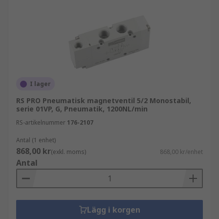
Våra pneumatiska ventiler finns i ett brett utbud
av konfigurationer, tryckområden, portstorlekar,
gängstorlekar, material i huset och
monteringstyper för att passa alla dina
industriella automations- och pneumatiska
behov.
I lager
RS PRO Pneumatisk magnetventil 5/2 Monostabil,
serie 01VP, G, Pneumatik, 1200NL/min
RS-artikelnummer
176-2107
Antal (1 enhet)
868,00 kr
(exkl. moms)
868,00 kr/enhet
Antal
Lägg i korgen