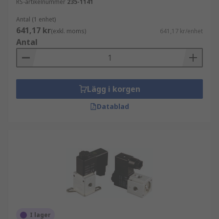
RS-artikelnummer
235-1141
Antal (1 enhet)
641,17 kr
(exkl. moms)
641,17 kr/enhet
Antal
Lägg i korgen
Datablad
I lager