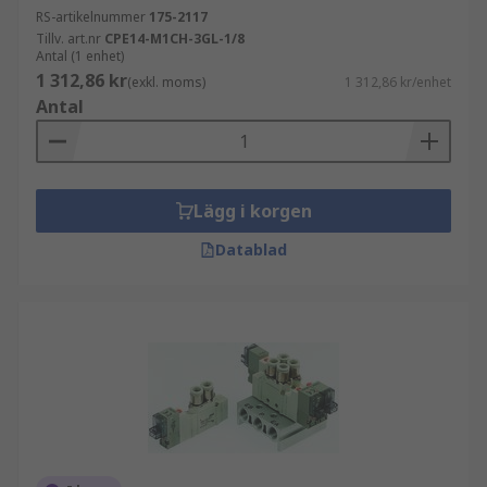
RS-artikelnummer
175-2117
Tillv. art.nr
CPE14-M1CH-3GL-1/8
Antal (1 enhet)
1 312,86 kr
(exkl. moms)
1 312,86 kr/enhet
Antal
Lägg i korgen
Datablad