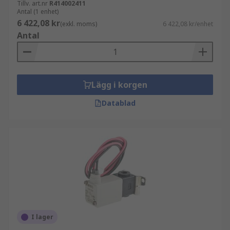
Tillv. art.nr
R414002411
Antal (1 enhet)
6 422,08 kr
(exkl. moms)
6 422,08 kr/enhet
Antal
Lägg i korgen
Datablad
I lager