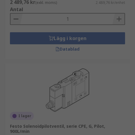
2 489,76 kr
(exkl. moms)
2 489,76 kr/enhet
Antal
Lägg i korgen
Datablad
I lager
Festo Solenoidpilotventil, serie CPE, G, Pilot,
900L/min