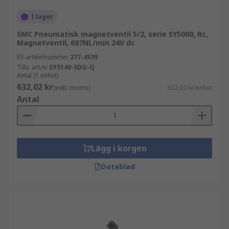
I lager
SMC Pneumatisk magnetventil 5/2, serie SY5000, Rc,
Magnetventil, 687NL/min 24V dc
RS-artikelnummer
277-4539
Tillv. art.nr
SY5140-5DO-Q
Antal (1 enhet)
632,02 kr
(exkl. moms)
632,02 kr/enhet
Antal
Lägg i korgen
Datablad