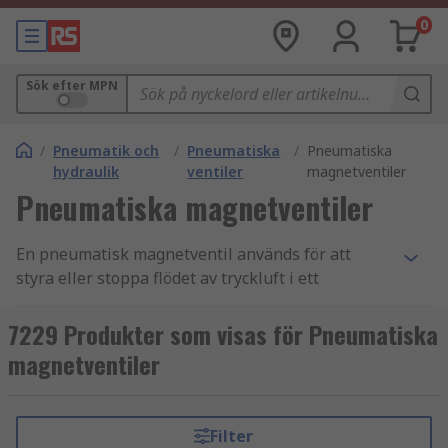
0
Sök efter MPN
/
Pneumatik och
/
Pneumatiska
/
Pneumatiska
hydraulik
ventiler
magnetventiler
Pneumatiska magnetventiler
En pneumatisk magnetventil används för att
styra eller stoppa flödet av tryckluft i ett
pneumatiskt system. De kallas ibland
riktningsstyrventiler och används i automations-
7229 Produkter som visas för Pneumatiska
och styrtillämpningar för att aktivera verktyg,
magnetventiler
cylindrar och större industriella ventiler. RS
erbjuder ett omfattande urval av högkvalitativa
ventiler från ledande varumärken som SMC,
Filter
Festo, Parker, Norgren och naturligtvis RS PRO.