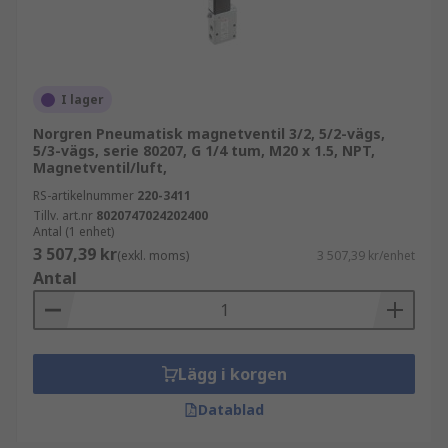
I lager
Norgren Pneumatisk magnetventil 3/2, 5/2-vägs,
5/3-vägs, serie 80207, G 1/4 tum, M20 x 1.5, NPT,
Magnetventil/luft,
RS-artikelnummer
220-3411
Tillv. art.nr
8020747024202400
Antal (1 enhet)
3 507,39 kr
(exkl. moms)
3 507,39 kr/enhet
Antal
Lägg i korgen
Datablad