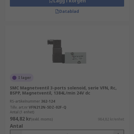
Lägg i korgen
Datablad
I lager
SMC Magnetventil 3-ports solenoid, serie VFN, Rc,
BSPP, Magnetventil, 1384L/min 24V dc
RS-artikelnummer
362-124
Tillv. art.nr
VFN212N-5DZ-02F-Q
Antal (1 enhet)
984,82 kr
(exkl. moms)
984,82 kr/enhet
Antal