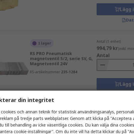
Lägg 
Dat
Antal (1 enhet)
I lager
994,79 kr
(exkl. mo
RS PRO Pneumatisk
Antal
magnetventil 5/2, serie SV, G,
Magnetventil 24V
RS-artikelnummer
235-1284
Lägg 
Dat
kterar din integritet
 cookies och annan teknik för statistisk användningsanalys, personal
Antal (1 enhet)
a reklam på tredje parts webbplatser. Genom att klicka på "Acceptera a
I lager
6 016,88 kr
(exkl.
u till behandling av icke väsentliga cookies. Du kan välja dina cooki
RS PRO Pneumatisk
antera cookie-inställningar". Om du inte vill ha detta klickar du på "Avv
magnetventil NO, serie SLP,