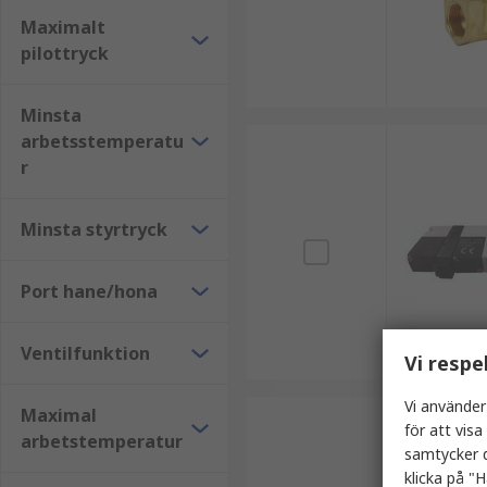
Maximalt
pilottryck
Minsta
arbetsstemperatu
r
Minsta styrtryck
Port hane/hona
Ventilfunktion
Vi respe
Vi använder
Maximal
för att vis
arbetstemperatur
samtycker d
klicka på "H