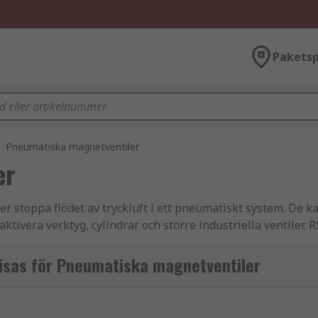
Paketsp
Pneumatiska magnetventiler
er
r stoppa flödet av tryckluft i ett pneumatiskt system. De ka
ktivera verktyg, cylindrar och större industriella ventiler. 
SMC, Festo, Parker, Norgren och naturligtvis RS PRO.
isas för Pneumatiska magnetventiler
t, inklusive magnetdrift eller luftstyrd drift. Magnetventile
ll