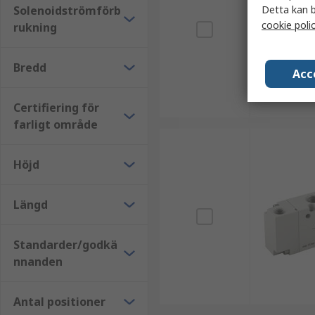
Solenoidströmförb
Detta kan b
cookie poli
rukning
Bredd
Acc
Certifiering för
farligt område
Höjd
Längd
Standarder/godkä
nnanden
Antal positioner