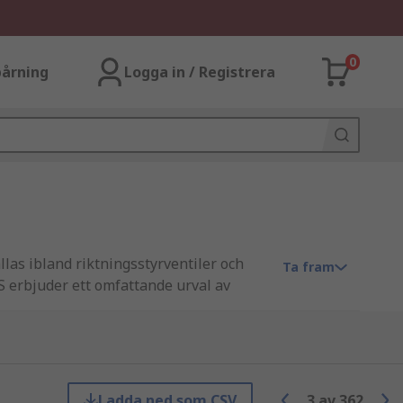
0
årning
Logga in / Registrera
llas ibland riktningsstyrventiler och
Ta fram
RS erbjuder ett omfattande urval av
r har en elektrisk spole fäst vid
Ladda ned som CSV
3
av
362