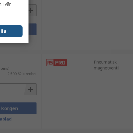
 i vår
i korgen
lla
ablad
Pneumatisk
magnetventil
 moms)
2 500,62 kr/enhet
i korgen
ablad