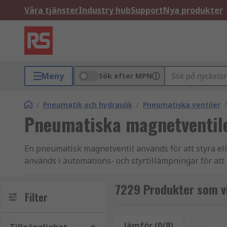
Våra tjänster
Industry hub
Support
Nya produkter
Meny
Sök efter MPN
/
Pneumatik och hydraulik
/
Pneumatiska ventiler
/
Pneumatiska magnetventil
En pneumatisk magnetventil används för att styra elle
används i automations- och styrtillämpningar för att a
högkvalitativa ventiler från ledande varumärken som 
7229 Produkter som v
Hur aktiveras de?
Filter
Pneumatiska magnetventiler kan aktiveras på olika sät
Jämför (0/8)
Återstä