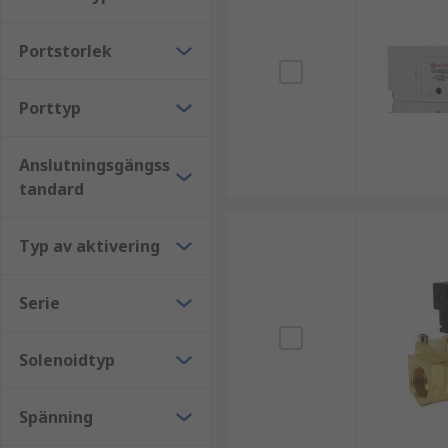
Våra pneumatiska ventiler finns i ett brett utbud av 
för att passa alla dina industriella automations- oc
Portstorlek
Porttyp
Anslutningsgängss
tandard
Typ av aktivering
Serie
Solenoidtyp
Spänning