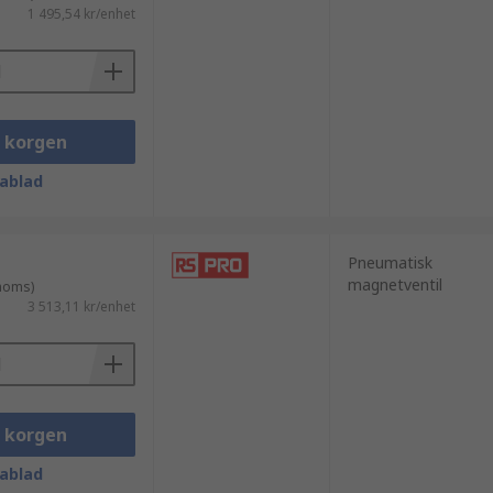
1 495,54 kr/enhet
, material i huset och monteringstyper
i korgen
ablad
Pneumatisk
magnetventil
 moms)
3 513,11 kr/enhet
i korgen
ablad