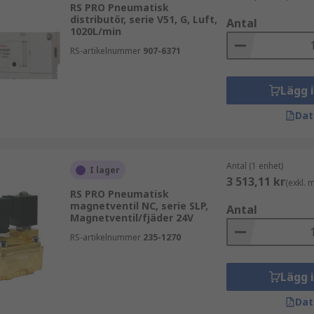
RS PRO Pneumatisk
konfigurationer, tryckområden, portstorlekar, gängstorlekar
distributör, serie V51, G, Luft,
Antal
h pneumatiska behov.
1020L/min
RS-artikelnummer
907-6371
Lägg 
Dat
Antal (1 enhet)
I lager
3 513,11 kr
(exkl.
RS PRO Pneumatisk
magnetventil NC, serie SLP,
Antal
Magnetventil/fjäder 24V
RS-artikelnummer
235-1270
Lägg 
Dat