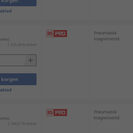
i korgen
ablad
Pneumatisk
magnetventil
 moms)
1 223,49 kr/enhet
i korgen
ablad
Pneumatisk
magnetventil
 moms)
2 746,57 kr/enhet