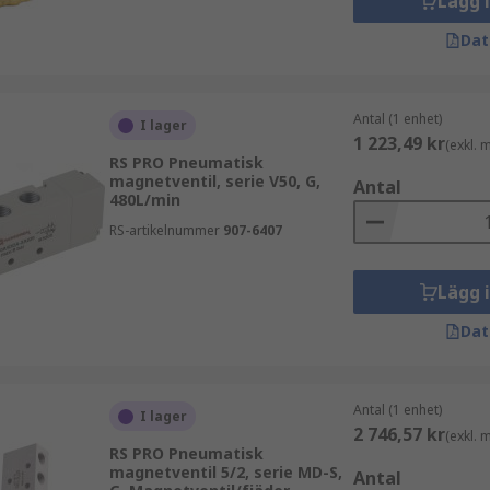
Lägg 
Dat
Antal (1 enhet)
I lager
1 223,49 kr
(exkl.
RS PRO Pneumatisk
magnetventil, serie V50, G,
Antal
480L/min
RS-artikelnummer
907-6407
Lägg 
Dat
Antal (1 enhet)
I lager
2 746,57 kr
(exkl.
RS PRO Pneumatisk
magnetventil 5/2, serie MD-S,
Antal