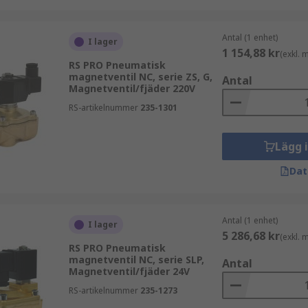
Antal (1 enhet)
I lager
1 154,88 kr
(exkl.
RS PRO Pneumatisk
magnetventil NC, serie ZS, G,
Antal
Magnetventil/fjäder 220V
RS-artikelnummer
235-1301
Lägg 
Dat
Antal (1 enhet)
I lager
5 286,68 kr
(exkl.
RS PRO Pneumatisk
magnetventil NC, serie SLP,
Antal
Magnetventil/fjäder 24V
RS-artikelnummer
235-1273