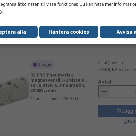
Antal
egränsa åtkomsten till vissa funktioner. Du kan hitta mer information
Magnetventil/fjäder 220V
cy
.
RS-artikelnummer
235-1274
Lägg 
eptera alla
Hantera cookies
Avvisa a
Dat
Antal (1 enhet)
I lager
2 500,62 kr
(exkl.
RS PRO Pneumatisk
magnetventil 5/2 bistabil,
Antal
serie 01VP, G, Pneumatik,
5000NL/min
RS-artikelnummer
176-2111
Lägg 
Dat