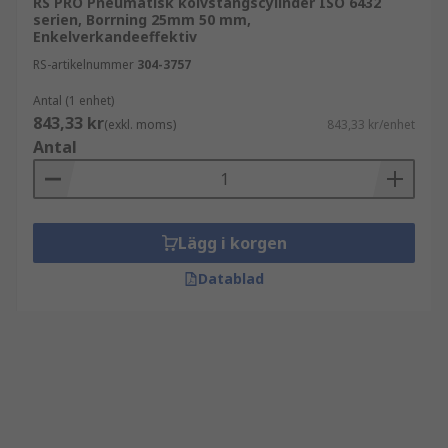
RS PRO Pneumatisk kolvstångscylinder ISO 6432
serien, Borrning 25mm 50 mm,
Enkelverkandeeffektiv
RS-artikelnummer
304-3757
Antal (1 enhet)
843,33 kr
(exkl. moms)
843,33 kr/enhet
Antal
Lägg i korgen
Datablad