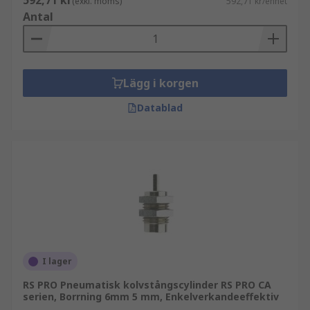
592,71 kr
(exkl. moms)
592,71 kr/enhet
Antal
Lägg i korgen
Datablad
I lager
RS PRO Pneumatisk kolvstångscylinder RS PRO CA
serien, Borrning 6mm 5 mm, Enkelverkandeeffektiv