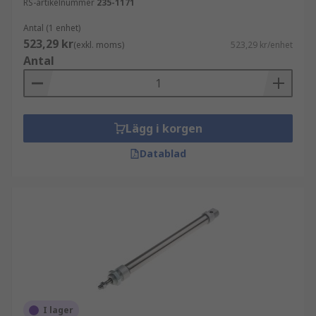
RS-artikelnummer
235-1171
Antal (1 enhet)
523,29 kr
(exkl. moms)
523,29 kr/enhet
Antal
Lägg i korgen
Datablad
I lager