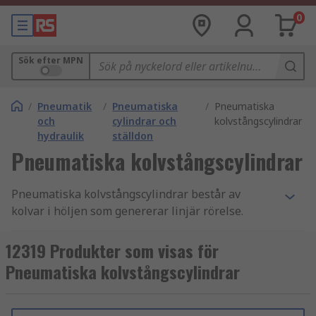
0
Sök efter MPN
/
Pneumatik
/
Pneumatiska
/
Pneumatiska
och
cylindrar och
kolvstångscylindrar
hydraulik
ställdon
Pneumatiska kolvstångscylindrar
Pneumatiska kolvstångscylindrar består av
kolvar i höljen som genererar linjär rörelse.
Deras kompakta storlek och låga viktintervall
möjliggör kortare slag än standardcylindrar,
12319 Produkter som visas för
vilket gör dem lämpliga för positionering,
Pneumatiska kolvstångscylindrar
fastspänning och utmatning av mindre
komponenter.