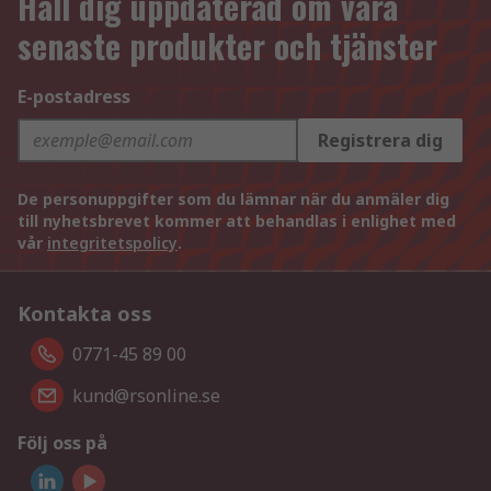
Håll dig uppdaterad om våra
senaste produkter och tjänster
E-postadress
Registrera dig
De personuppgifter som du lämnar när du anmäler dig
till nyhetsbrevet kommer att behandlas i enlighet med
vår
integritetspolicy
.
Kontakta oss
0771-45 89 00
kund@rsonline.se
Följ oss på