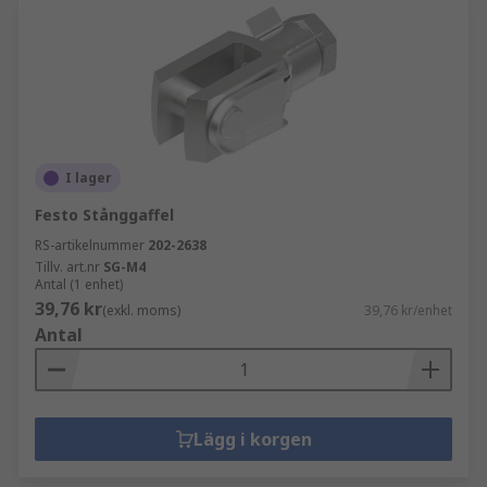
I lager
Festo Stånggaffel
RS-artikelnummer
202-2638
Tillv. art.nr
SG-M4
Antal (1 enhet)
39,76 kr
(exkl. moms)
39,76 kr/enhet
Antal
Lägg i korgen