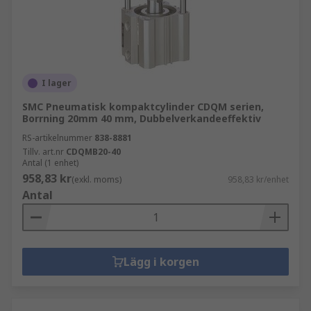
I lager
SMC Pneumatisk kompaktcylinder CDQM serien,
Borrning 20mm 40 mm, Dubbelverkandeeffektiv
RS-artikelnummer
838-8881
Tillv. art.nr
CDQMB20-40
Antal (1 enhet)
958,83 kr
(exkl. moms)
958,83 kr/enhet
Antal
Lägg i korgen