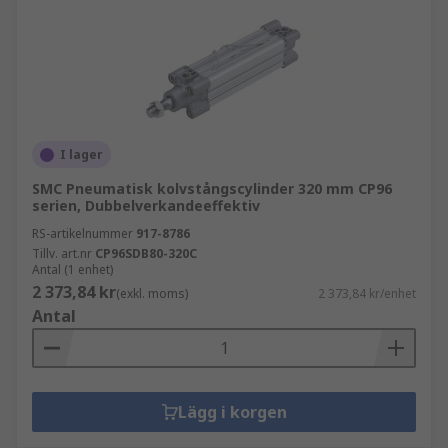
I lager
SMC Pneumatisk kolvstångscylinder 320 mm CP96
serien, Dubbelverkandeeffektiv
RS-artikelnummer
917-8786
Tillv. art.nr
CP96SDB80-320C
Antal (1 enhet)
2 373,84 kr
(exkl. moms)
2 373,84 kr/enhet
Antal
Lägg i korgen