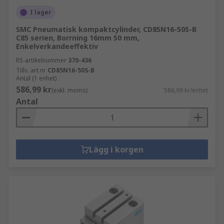
I lager
SMC Pneumatisk kompaktcylinder, CD85N16-50S-B
C85 serien, Borrning 16mm 50 mm,
Enkelverkandeeffektiv
RS-artikelnummer
370-436
Tillv. art.nr
CD85N16-50S-B
Antal (1 enhet)
586,99 kr
(exkl. moms)
586,99 kr/enhet
Antal
Lägg i korgen