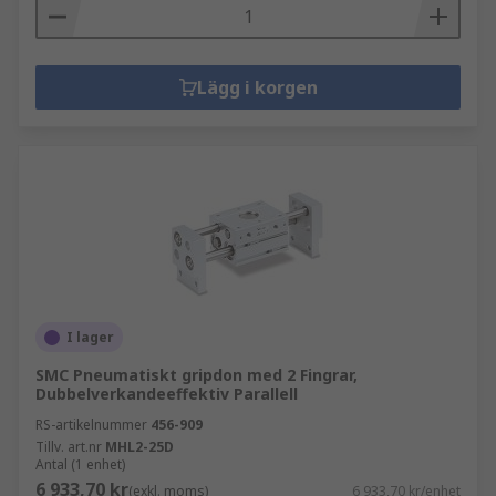
Lägg i korgen
I lager
SMC Pneumatiskt gripdon med 2 Fingrar,
Dubbelverkandeeffektiv Parallell
RS-artikelnummer
456-909
Tillv. art.nr
MHL2-25D
Antal (1 enhet)
6 933,70 kr
(exkl. moms)
6 933,70 kr/enhet