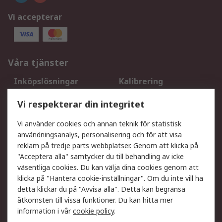
Vi accepterar
Våra tjänster
Inköpslösningar
Kalibrering
Utökat sortiment
Oljetestning och analys
Vi respekterar din integritet
DesignSpark
Teknisk Support
Ditt lokala säljteam
Exportlösningar
Vi använder cookies och annan teknik för statistisk
användningsanalys, personalisering och för att visa
reklam på tredje parts webbplatser. Genom att klicka på
Support
"Acceptera alla" samtycker du till behandling av icke
Få hjälp
Retur av varor
väsentliga cookies. Du kan välja dina cookies genom att
klicka på "Hantera cookie-inställningar". Om du inte vill ha
Leverans
Spåra din order
detta klickar du på "Avvisa alla". Detta kan begränsa
Begär en fakturakopi
Fördelar med RS-konto
åtkomsten till vissa funktioner. Du kan hitta mer
Betalningsalternativ
Okdo
information i vår
cookie policy
.