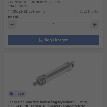
Tillv. art.nr
DFPD-N-20-RP-90-RD-F05
Antal (1 enhet)
1 139,26 kr
(exkl. moms)
1 139,26 kr/enhet
Antal
Lägg i korgen
I lager
Festo Pneumatisk kolvstångscylinder 100 mm,
196024 DSNU serien, Dubbelverkandeeffektiv