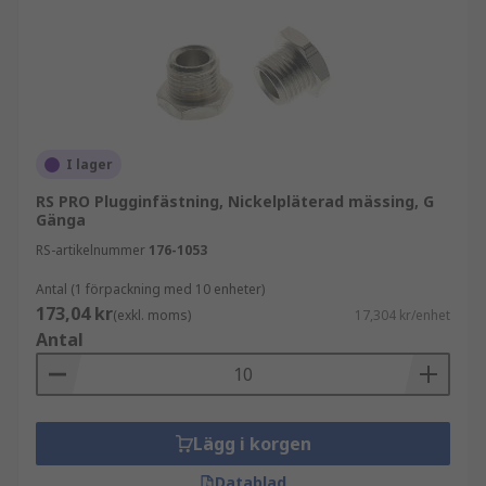
I lager
RS PRO Plugginfästning, Nickelpläterad mässing, G
Gänga
RS-artikelnummer
176-1053
Antal (1 förpackning med 10 enheter)
173,04 kr
(exkl. moms)
17,304 kr/enhet
Antal
Lägg i korgen
Datablad