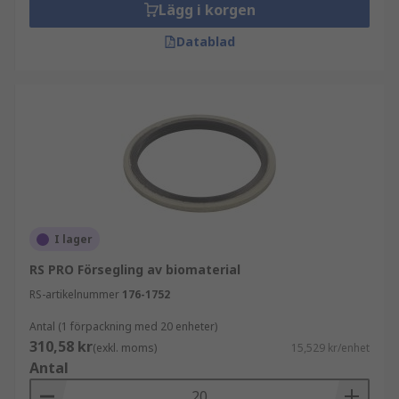
Lägg i korgen
Datablad
I lager
RS PRO Försegling av biomaterial
RS-artikelnummer
176-1752
Antal (1 förpackning med 20 enheter)
310,58 kr
(exkl. moms)
15,529 kr/enhet
Antal