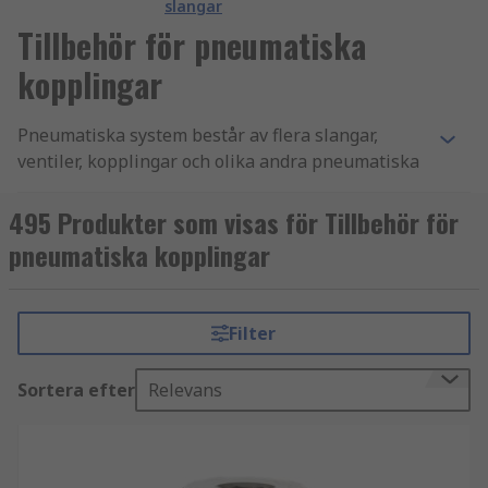
slangar
Tillbehör för pneumatiska
kopplingar
Pneumatiska system består av flera slangar,
ventiler, kopplingar och olika andra pneumatiska
tillbehör. De är utformade för att fungera
tillsammans med dina befintliga pneumatiska
495 Produkter som visas för Tillbehör för
kopplingar och rör för att förbättra deras
pneumatiska kopplingar
kapacitet. Pneumatiska kopplingar inkluderar
bultar, adaptrar, t-kopplingar och y-kopplingar
och är vanligtvis gängade för skruvfästning eller
Filter
av typen instickskopplingar.
Typer av pneumatiska tillbehör inkluderar:
Sortera efter
Relevans
Blindpluggar, Slangmuttrar, Ändlock, Adaptrar,
Stänkskydd, Låsmuttrar, Brickor, Slanghylsor,