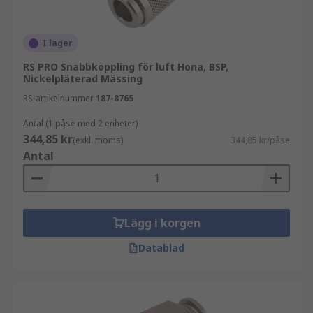
I lager
RS PRO Snabbkoppling för luft Hona, BSP,
Nickelpläterad Mässing
RS-artikelnummer
187-8765
Antal (1 påse med 2 enheter)
344,85 kr
(exkl. moms)
344,85 kr/påse
Antal
Lägg i korgen
Datablad