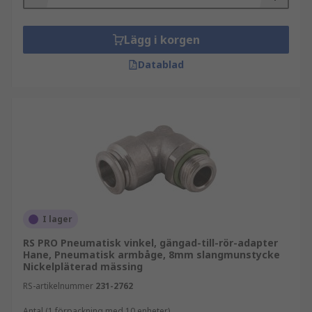
Lägg i korgen
Datablad
I lager
RS PRO Pneumatisk vinkel, gängad-till-rör-adapter
Hane, Pneumatisk armbåge, 8mm slangmunstycke
Nickelpläterad mässing
RS-artikelnummer
231-2762
Antal (1 förpackning med 10 enheter)