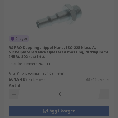
så att en mängd olika verktyg snabbt kan bytas
ut.
I lager
RS PRO Kopplingsnippel Hane, ISO 228 Klass A,
Nickelpläterad Nickelpläterad mässing, Nitrilgummi
(NBR), 302 rostfritt
RS-artikelnummer
176-1111
Antal (1 förpackning med 10 enheter)
664,94 kr
(exkl. moms)
66,494 kr/enhet
Antal
Lägg i korgen