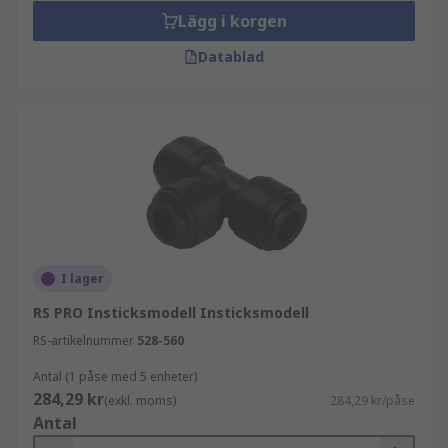
Lägg i korgen
Datablad
I lager
RS PRO Insticksmodell Insticksmodell
RS-artikelnummer
528-560
Antal (1 påse med 5 enheter)
284,29 kr
(exkl. moms)
284,29 kr/påse
Antal