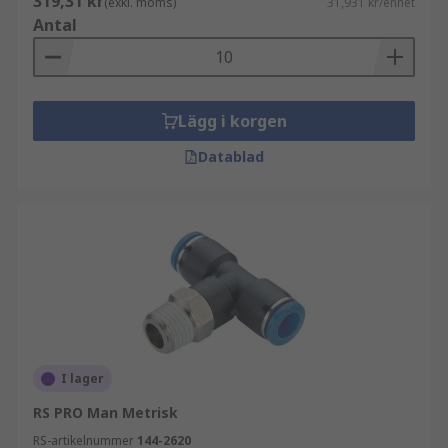
319,31 kr
(exkl. moms)
31,931 kr/enhet
Antal
Lägg i korgen
Datablad
I lager
RS PRO Man Metrisk
RS-artikelnummer
144-2620