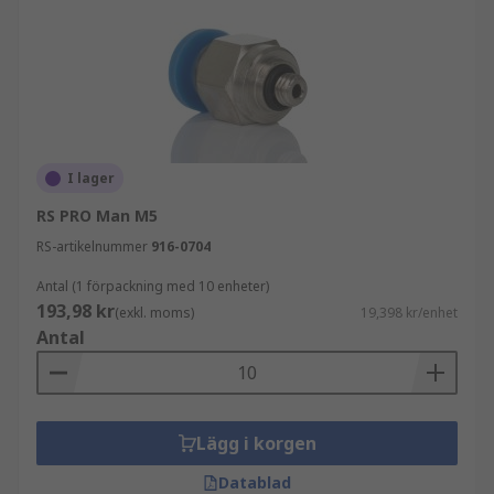
I lager
RS PRO Man M5
RS-artikelnummer
916-0704
Antal (1 förpackning med 10 enheter)
193,98 kr
(exkl. moms)
19,398 kr/enhet
Antal
Lägg i korgen
Datablad