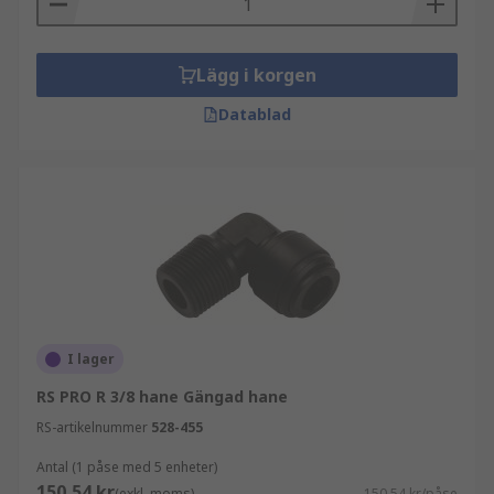
Lägg i korgen
Datablad
I lager
RS PRO R 3/8 hane Gängad hane
RS-artikelnummer
528-455
Antal (1 påse med 5 enheter)
150,54 kr
(exkl. moms)
150,54 kr/påse