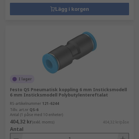
Lägg i korgen
I lager
Festo QS Pneumatisk koppling 6 mm Insticksmodell
6 mm Insticksmodell Polybutylentereftalat
RS-artikelnummer
121-6244
Tillv. art.nr
QS-6
Antal (1 påse med 10 enheter)
404,32 kr
(exkl. moms)
404,32 kr/påse
Antal