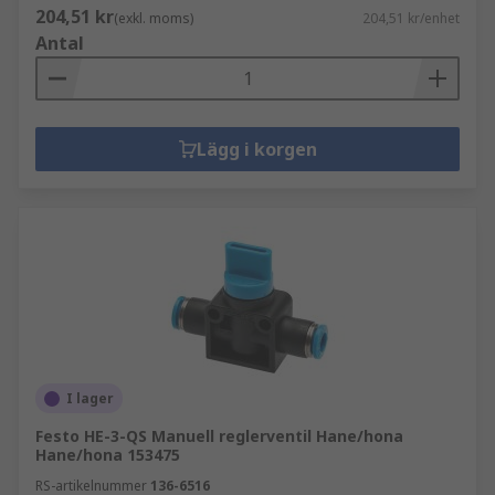
204,51 kr
(exkl. moms)
204,51 kr/enhet
Antal
Lägg i korgen
I lager
Festo HE-3-QS Manuell reglerventil Hane/hona
Hane/hona 153475
RS-artikelnummer
136-6516