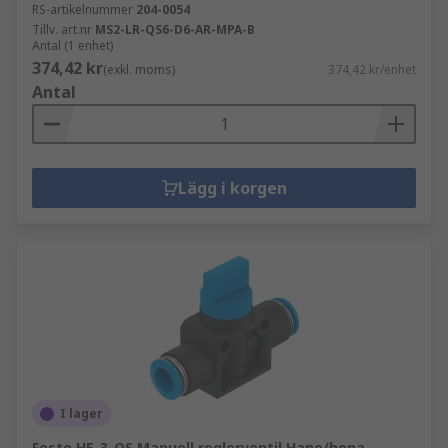
RS-artikelnummer
204-0054
Tillv. art.nr
MS2-LR-QS6-D6-AR-MPA-B
Antal (1 enhet)
374,42 kr
(exkl. moms)
374,42 kr/enhet
Antal
Lägg i korgen
I lager
Festo HE-3-QS Manuell reglerventil Hane/hona