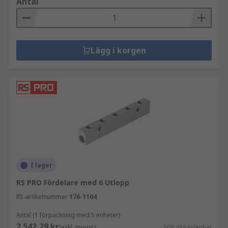
Antal
Lägg i korgen
I lager
RS PRO Fördelare med 6 Utlopp
RS-artikelnummer
176-1104
Antal (1 förpackning med 5 enheter)
2 542,29 kr
(exkl. moms)
508,458 kr/enhet