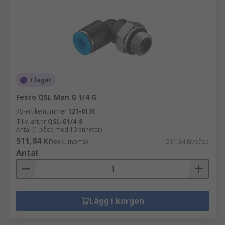
I lager
Festo QSL Man G 1/4 G
RS-artikelnummer
121-6131
Tillv. art.nr
QSL-G1/4-8
Antal (1 påse med 10 enheter)
511,84 kr
(exkl. moms)
511,84 kr/påse
Antal
Lägg i korgen