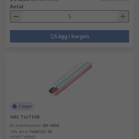
Antal
Lägg i korgen
I lager
SMC TU/TIUB
RS-artikelnummer
281-0993
Tillv. art.nr
TU0212C-20
Antal (1 enhet)