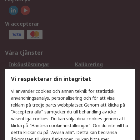
Vi accepterar
Våra tjänster
Inköpslösningar
Kalibrering
Utökat sortiment
Oljetestning och analys
Vi respekterar din integritet
DesignSpark
Teknisk Support
Ditt lokala säljteam
Exportlösningar
Vi använder cookies och annan teknik för statistisk
användningsanalys, personalisering och för att visa
reklam på tredje parts webbplatser. Genom att klicka på
Support
"Acceptera alla" samtycker du till behandling av icke
Få hjälp
Retur av varor
väsentliga cookies. Du kan välja dina cookies genom att
klicka på "Hantera cookie-inställningar". Om du inte vill ha
Leverans
Spåra din order
detta klickar du på "Avvisa alla". Detta kan begränsa
Begär en fakturakopi
Fördelar med RS-konto
åtkomsten till vissa funktioner. Du kan hitta mer