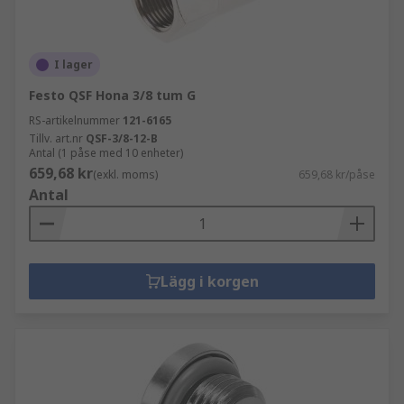
I lager
Festo QSF Hona 3/8 tum G
RS-artikelnummer
121-6165
Tillv. art.nr
QSF-3/8-12-B
Antal (1 påse med 10 enheter)
659,68 kr
(exkl. moms)
659,68 kr/påse
Antal
Lägg i korgen