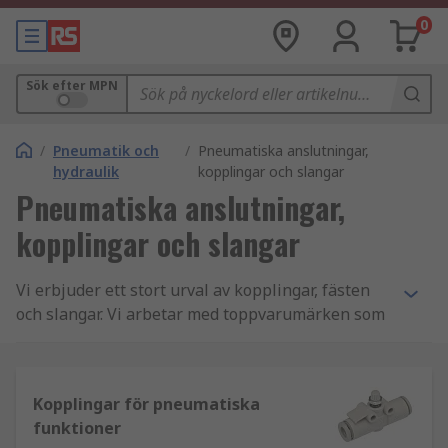
0
Sök efter MPN
/
Pneumatik och
/
Pneumatiska anslutningar,
hydraulik
kopplingar och slangar
Pneumatiska anslutningar,
kopplingar och slangar
Vi erbjuder ett stort urval av kopplingar, fästen
och slangar. Vi arbetar med toppvarumärken som
Norgren, Legris och Festo samt erbjuder vårt
eget sortiment av RS Pro-märkesdelar. Du hittar
hundratals push-in, rör-till-rör och gängade-till-
Kopplingar för pneumatiska
rör kopplingar plus ett stort antal kopplingar och
funktioner
adaptrar som passar nästan alla applikationer.