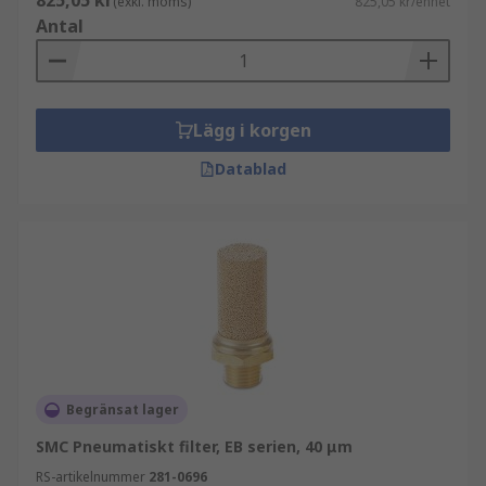
825,05 kr
(exkl. moms)
825,05 kr/enhet
Antal
Lägg i korgen
Datablad
Begränsat lager
SMC Pneumatiskt filter, EB serien, 40 μm
RS-artikelnummer
281-0696