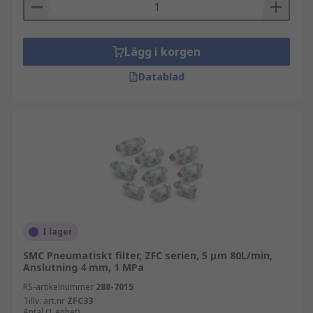
Lägg i korgen
Datablad
I lager
SMC Pneumatiskt filter, ZFC serien, 5 μm 80L/min,
Anslutning 4 mm, 1 MPa
RS-artikelnummer
288-7015
Tillv. art.nr
ZFC33
Antal (1 enhet)