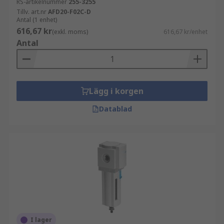
RS-artikelnummer
255-3255
Tillv. art.nr
AFD20-F02C-D
Antal (1 enhet)
616,67 kr
(exkl. moms)
616,67 kr/enhet
Antal
Lägg i korgen
Datablad
I lager