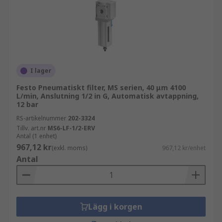
I lager
Festo Pneumatiskt filter, MS serien, 40 μm 4100
L/min, Anslutning 1/2 in G, Automatisk avtappning,
12 bar
RS-artikelnummer
202-3324
Tillv. art.nr
MS6-LF-1/2-ERV
Antal (1 enhet)
967,12 kr
(exkl. moms)
967,12 kr/enhet
Antal
Lägg i korgen