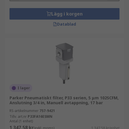
Lägg i korgen
Datablad
I lager
Parker Pneumatiskt filter, P33 serien, 5 μm 102SCFM,
Anslutning 3/4 in, Manuell avtappning, 17 bar
RS-artikelnummer
757-9421
Tillv. art.nr
P33FA16ESMN
Antal (1 enhet)
1 347,58 kr
(exkl. moms)
1 347,58 kr/enhet