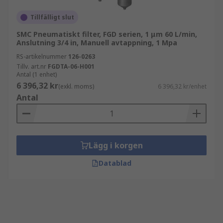
Tillfälligt slut
SMC Pneumatiskt filter, FGD serien, 1 μm 60 L/min,
Anslutning 3/4 in, Manuell avtappning, 1 Mpa
RS-artikelnummer
126-0263
Tillv. art.nr
FGDTA-06-H001
Antal (1 enhet)
6 396,32 kr
(exkl. moms)
6 396,32 kr/enhet
Antal
Lägg i korgen
Datablad