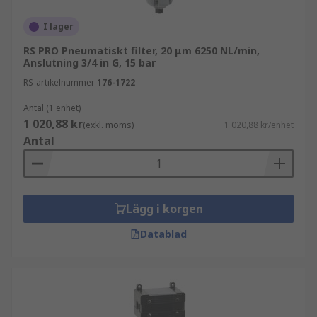
dräneringstyper inklusive automatiska och
manuella för att möta många olika
I lager
filtreringsapplikationer.
RS PRO Pneumatiskt filter, 20 μm 6250 NL/min,
Anslutning 3/4 in G, 15 bar
Vad används pneumatiska filter till?
RS-artikelnummer
176-1722
Pneumatiska filter används i en mängd olika
Antal (1 enhet)
miljöer och industrier såsom medicin, analytisk
1 020,88 kr
(exkl. moms)
1 020,88 kr/enhet
instrumentering, livsmedelsbearbetning, marin
Antal
och luftfart, tillverkning samt livsmedels- och
dryckesförpackning. För att pneumatiska
maskiner ska fungera effektivt måste
komprimerad luft vara ren och fri från vatten och
Lägg i korgen
andra partiklar. Genom att använda pneumatiska
Datablad
filter avlägsnas föroreningar och
komponenternas livslängd ökar.
Primära filter