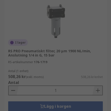
Pneumatiska partikelfilter - fångar smuts
och partiklar
Pneumatiska koalescerande filter - för att
avlägsna vatten, rost och olja från en
lufttillförsel
Absorberande filter - avlägsnar olja från
komprimerade luftströmmar
I lager
RS PRO Pneumatiskt filter, 20 μm 1900 NL/min,
Anslutning 1/4 in G, 15 bar
RS-artikelnummer
176-1719
Antal (1 enhet)
508,26 kr
(exkl. moms)
508,26 kr/enhet
Antal
Lägg i korgen