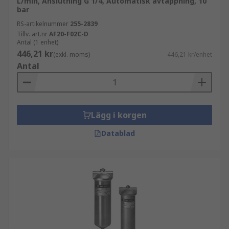
L/min, Anslutning G 1/4, Automatisk avtappning, 10
bar
RS-artikelnummer
255-2839
Tillv. art.nr
AF20-F02C-D
Antal (1 enhet)
446,21 kr
(exkl. moms)
446,21 kr/enhet
Antal
Lägg i korgen
Datablad