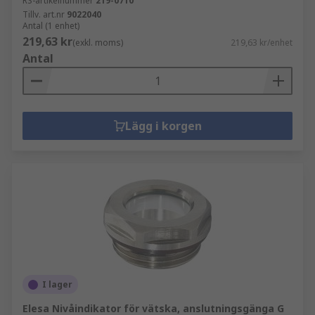
RS-artikelnummer
219-0710
Tillv. art.nr
9022040
Antal (1 enhet)
219,63 kr
(exkl. moms)
219,63 kr/enhet
Antal
Lägg i korgen
I lager
Elesa Nivåindikator för vätska, anslutningsgänga G