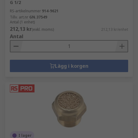
G 1/2
RS-artikelnummer
914-9621
Tillv. art.nr
GN.37549
Antal (1 enhet)
212,13 kr
(exkl. moms)
212,13 kr/enhet
Antal
Lägg i korgen
I lager