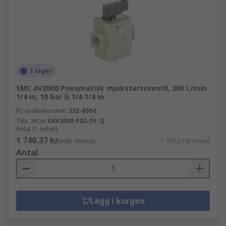
I lager
SMC AV2000 Pneumatisk mjukstartsventil, 300 L/min
1/4 in, 10 bar G 1/4 1/4 in
RS-artikelnummer
232-8994
Tillv. art.nr
EAV2000-F02-5Y-Q
Antal (1 enhet)
1 740,37 kr
(exkl. moms)
1 740,37 kr/enhet
Antal
Lägg i korgen