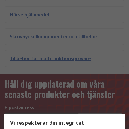
Hörselhjälpmedel
Skruvnyckelkomponenter och tillbehör
Tillbehör för multifunktionsprovare
Håll dig uppdaterad om våra
senaste produkter och tjänster
E-postadress
Registrera dig
Vi respekterar din integritet