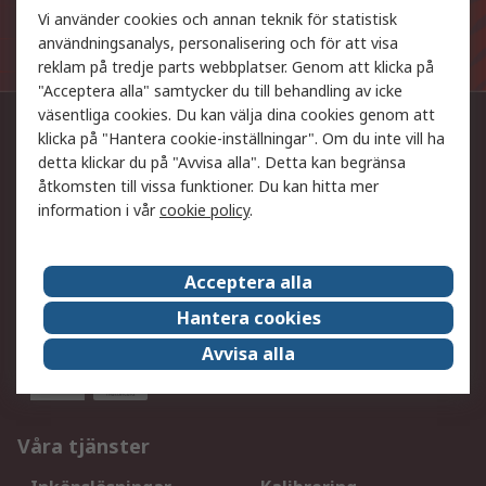
Vi använder cookies och annan teknik för statistisk
De personuppgifter som du lämnar när du anmäler dig
till nyhetsbrevet kommer att behandlas i enlighet med
användningsanalys, personalisering och för att visa
vår
integritetspolicy
.
reklam på tredje parts webbplatser. Genom att klicka på
"Acceptera alla" samtycker du till behandling av icke
väsentliga cookies. Du kan välja dina cookies genom att
Kontakta oss
klicka på "Hantera cookie-inställningar". Om du inte vill ha
detta klickar du på "Avvisa alla". Detta kan begränsa
0771-45 89 00
åtkomsten till vissa funktioner. Du kan hitta mer
information i vår
cookie policy
.
kund@rsonline.se
Följ oss på
Acceptera alla
Hantera cookies
Vi accepterar
Avvisa alla
Våra tjänster