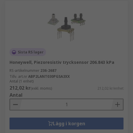
Sista RS lager
Honeywell, Piezoresistiv trycksensor 206.843 kPa
RS-artikelnummer
236-2687
Tillv. art.nr
ABP2LANT030PGSA3XX
Antal (1 enhet)
212,02 kr
(exkl. moms)
212,02 kr/enhet
Antal
Lägg i korgen