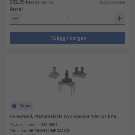
202,05 kr
(exkl. moms)
202,05 kr/enhet
Antal
Lägg i korgen
I lager
Honeywell, Piezoresistiv trycksensor 1034.21 kPa
RS-artikelnummer
236-2691
Tillv. art.nr
ABP2LSNT150PG2A3XX