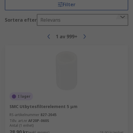
Filter
Sortera efter
Relevans
1
av
999+
I lager
SMC Utbytesfilterelement 5 μm
RS-artikelnummer
827-2045
Tillv. art.nr
AF20P-060S
Antal (1 enhet)
28,90 kr
(exkl. moms)
28,90 kr/enhet