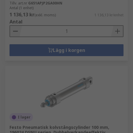
Tillv. art.nr
G651APJP2GA00HN
Antal (1 enhet)
1 136,13 kr
(exkl. moms)
1 136,13 kr/enhet
Antal
Lägg i korgen
I lager
Festo Pneumatisk kolvstångscylinder 100 mm,
196024 DSNU serien, Dubbelverkandeeffektiv