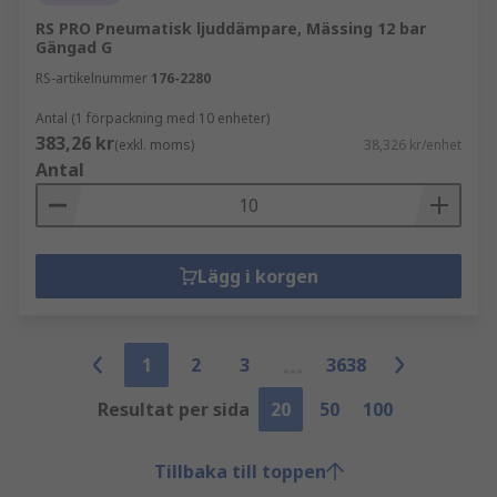
RS PRO Pneumatisk ljuddämpare, Mässing 12 bar
Gängad G
RS-artikelnummer
176-2280
Antal (1 förpackning med 10 enheter)
383,26 kr
(exkl. moms)
38,326 kr/enhet
Antal
Lägg i korgen
1
2
3
3638
Resultat per sida
20
50
100
Tillbaka till toppen