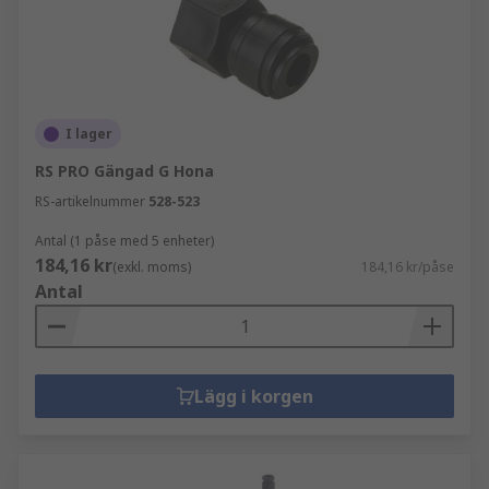
I lager
RS PRO Gängad G Hona
RS-artikelnummer
528-523
Antal (1 påse med 5 enheter)
184,16 kr
(exkl. moms)
184,16 kr/påse
Antal
Lägg i korgen