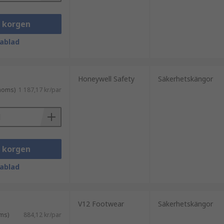
i korgen
ablad
Honeywell Safety
Säkerhetskängor
 moms)
1 187,17 kr/par
i korgen
ablad
V12 Footwear
Säkerhetskängor
ms)
884,12 kr/par