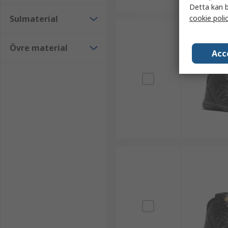
Detta kan b
Sulmaterial
cookie poli
Övre material
Acc