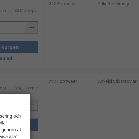
V12 Footwear
Säkerhetskängor
ms)
884,12 kr/par
i korgen
ablad
V12 Footwear
Ankelskyddsstövlar
ms)
884,12 kr/par
isering och
lla"
i korgen
es genom att
ablad
isa alla".