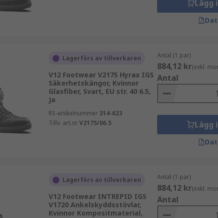
Lägg 
Dat
Antal (1 par)
Lagerförs av tillverkaren
884,12 kr
(exkl. mo
V12 Footwear V2175 Hyrax IGS
Antal
Säkerhetskängor, Kvinnor
Glasfiber, Svart, EU str. 40 6.5,
Ja
RS-artikelnummer
314-623
Tillv. art.nr
V2175/06.5
Lägg 
Dat
Antal (1 par)
Lagerförs av tillverkaren
884,12 kr
(exkl. mo
V12 Footwear INTREPID IGS
Antal
V1720 Ankelskyddsstövlar,
Kvinnor Kompositmaterial,