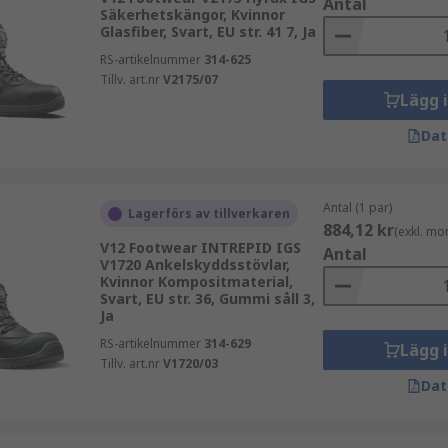
Antal
Säkerhetskängor, Kvinnor
Glasfiber, Svart, EU str. 41 7, Ja
RS-artikelnummer
314-625
Tillv. art.nr
V2175/07
Lägg 
Dat
Antal (1 par)
Lagerförs av tillverkaren
884,12 kr
(exkl. mo
V12 Footwear INTREPID IGS
Antal
V1720 Ankelskyddsstövlar,
Kvinnor Kompositmaterial,
Svart, EU str. 36, Gummi såll 3,
Ja
RS-artikelnummer
314-629
Lägg 
Tillv. art.nr
V1720/03
Dat