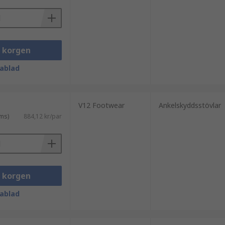
i korgen
ablad
V12 Footwear
Ankelskyddsstövlar
ms)
884,12 kr/par
i korgen
ablad