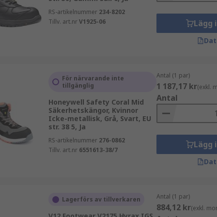
RS-artikelnummer
234-8202
Tillv. art.nr
V1925-06
Lägg 
Dat
Antal (1 par)
För närvarande inte
1 187,17 kr
tillgänglig
(exkl.
Antal
Honeywell Safety Coral Mid
Säkerhetskängor, Kvinnor
Icke-metallisk, Grå, Svart, EU
str. 38 5, Ja
RS-artikelnummer
276-0862
Lägg 
Tillv. art.nr
6551613-38/7
Dat
Antal (1 par)
Lagerförs av tillverkaren
884,12 kr
(exkl. mo
V12 Footwear V2175 Hyrax IGS