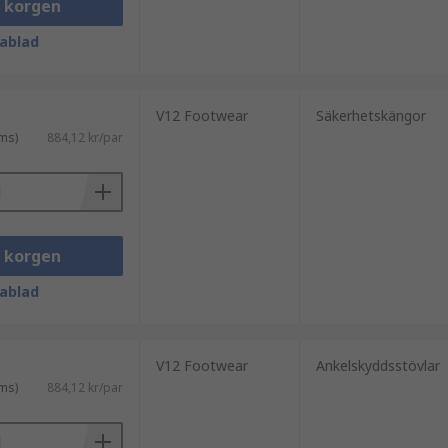
i korgen
ablad
V12 Footwear
Säkerhetskängor
ms)
884,12 kr/par
i korgen
ablad
V12 Footwear
Ankelskyddsstövlar
ms)
884,12 kr/par