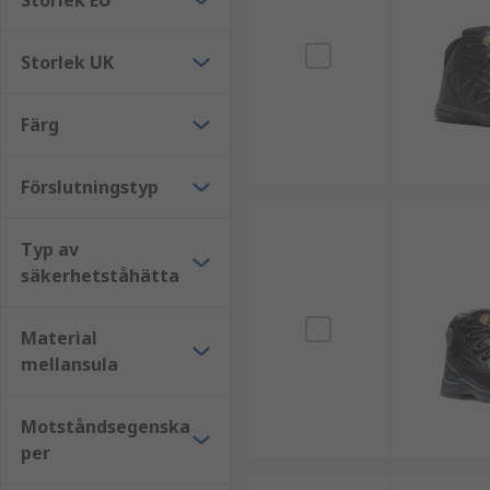
Storlek EU
Storlek UK
Färg
Förslutningstyp
Typ av
säkerhetståhätta
Material
mellansula
Motståndsegenska
per