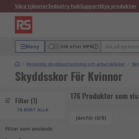
Våra tjänster
Industry hub
Support
Nya produkter
Meny
Sök efter MPN
/
Personlig skyddsutrustning och arbetskläder
/
Sky
Skyddsskor För Kvinnor
176 Produkter som vis
Filter
(1)
TA BORT ALLA
Jämför (0/8)
Återstä
Filter som används