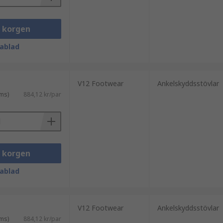
i korgen
ablad
V12 Footwear
Ankelskyddsstövlar
ms)
884,12 kr/par
i korgen
ablad
V12 Footwear
Ankelskyddsstövlar
ms)
884,12 kr/par