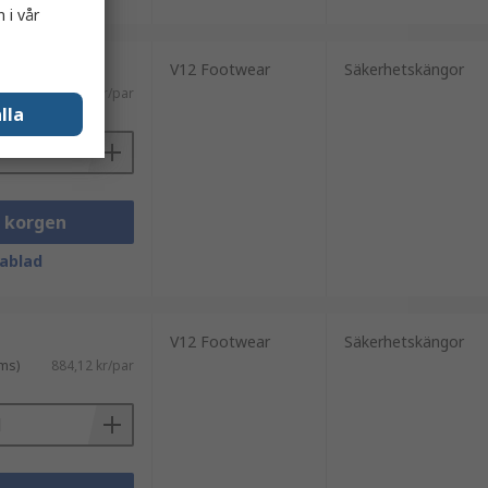
 i vår
V12 Footwear
Säkerhetskängor
ms)
884,12 kr/par
lla
i korgen
ablad
V12 Footwear
Säkerhetskängor
ms)
884,12 kr/par