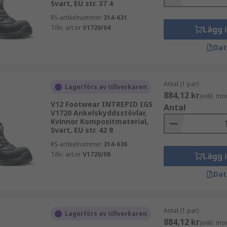
Svart, EU str. 37 4
RS-artikelnummer
314-631
Tillv. art.nr
V1720/04
Lägg 
Dat
Antal (1 par)
Lagerförs av tillverkaren
884,12 kr
(exkl. mo
V12 Footwear INTREPID IGS
Antal
V1720 Ankelskyddsstövlar,
Kvinnor Kompositmaterial,
Svart, EU str. 42 8
RS-artikelnummer
314-636
Tillv. art.nr
V1720/08
Lägg 
Dat
Antal (1 par)
Lagerförs av tillverkaren
884,12 kr
(exkl. mo