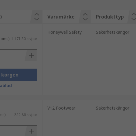
)
Varumärke
Produkttyp
Honeywell Safety
Säkerhetskängor
 moms)
1 171,30 kr/par
i korgen
ablad
V12 Footwear
Säkerhetskängor
ms)
822,86 kr/par