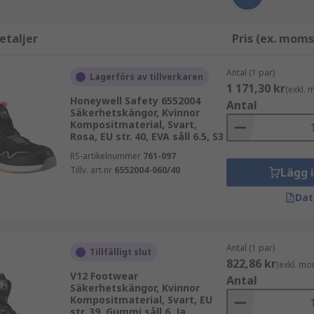
etaljer
Pris (ex. moms
Antal (1 par)
Lagerförs av tillverkaren
1 171,30 kr
(exkl.
Honeywell Safety 6552004
Antal
Säkerhetskängor, Kvinnor
Kompositmaterial, Svart,
Rosa, EU str. 40, EVA såll 6.5, S3
RS-artikelnummer
761-097
Tillv. art.nr
6552004-060/40
Lägg 
Dat
Antal (1 par)
Tillfälligt slut
822,86 kr
(exkl. mo
V12 Footwear
Antal
Säkerhetskängor, Kvinnor
Kompositmaterial, Svart, EU
str. 39, Gummi såll 6, Ja