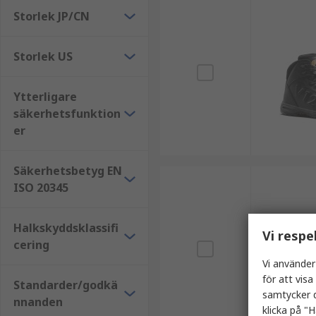
Storlek JP/CN
Storlek US
Ytterligare
säkerhetsfunktion
er
Säkerhetsbetyg EN
ISO 20345
Halkskyddsklassifi
Vi respe
cering
Vi använder
för att vis
Standarder/godkä
samtycker d
nnanden
klicka på "H