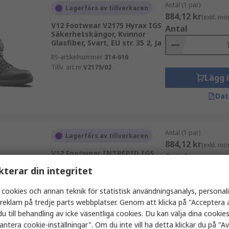
Antal (1 par)
Lagerförs av tillverkaren
884,12 kr
(exkl. mo
V12 Footwear V2175 Hyrax IGS
Antal
Säkerhetskängor, Kvinnor
Glasfiber, Svart, EU str. 35 2, Ja
RS-artikelnummer
314-616
Tillv. art.nr
V2175/02
Lägg 
Dat
Antal (1 par)
Lagerförs av tillverkaren
884,12 kr
(exkl. mo
V12 Footwear INTREPID IGS
Antal
V1720 Ankelskyddsstövlar,
kterar din integritet
Kvinnor Kompositmaterial,
Svart, EU str. 38 5
 cookies och annan teknik för statistisk användningsanalys, personal
RS-artikelnummer
314-632
a reklam på tredje parts webbplatser. Genom att klicka på "Acceptera a
Tillv. art.nr
V1720/05
Lägg 
u till behandling av icke väsentliga cookies. Du kan välja dina cooki
Dat
antera cookie-inställningar". Om du inte vill ha detta klickar du på "Avv