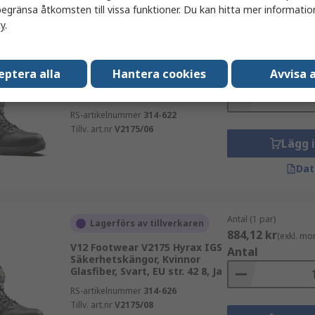
egränsa åtkomsten till vissa funktioner. Du kan hitta mer information
cy
.
Antal (1 par)
Lagerförs av tillverkaren
884,12 kr
(exkl. mo
V12 Footwear V2175 Hyrax IGS
eptera alla
Hantera cookies
Avvisa a
Antal
Säkerhetskängor, Kvinnor
Glasfiber, Svart, EU str. 39 6, Ja
RS-artikelnummer
314-622
Tillv. art.nr
V2175/06
Lägg 
Dat
Antal (1 par)
Lagerförs av tillverkaren
884,12 kr
(exkl. mo
V12 Footwear V2175 Hyrax IGS
Antal
Säkerhetskängor, Kvinnor
Glasfiber, Svart, EU str. 42 8, Ja
RS-artikelnummer
314-626
Tillv. art.nr
V2175/08