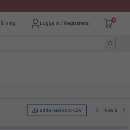
0
årning
Logga in / Registrera
Ladda ned som CSV
9
av
9