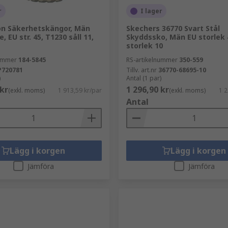
r
I lager
on Säkerhetskängor, Män
Skechers 36770 Svart Stål
e, EU str. 45, T1230 såll 11,
Skyddssko, Män EU storlek 
storlek 10
nummer
184-5845
RS-artikelnummer
350-559
P720781
Tillv. art.nr
36770-68695-10
)
Antal (1 par)
 kr
1 296,90 kr
(exkl. moms)
1 913,59 kr/par
(exkl. moms)
1 2
Antal
Lägg i korgen
Lägg i korgen
Jämföra
Jämföra