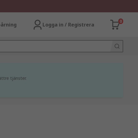
0
årning
Logga in / Registrera
ttre tjänster.