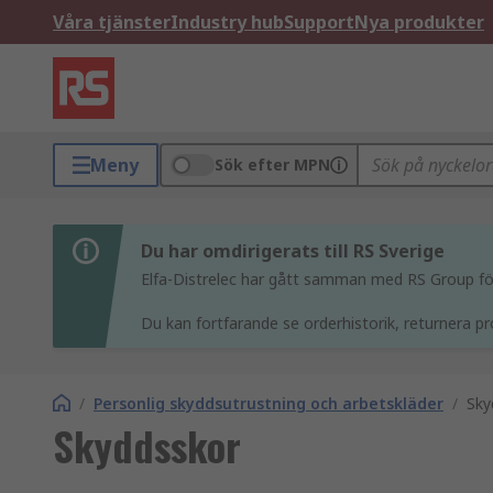
Våra tjänster
Industry hub
Support
Nya produkter
Meny
Sök efter MPN
Du har omdirigerats till RS Sverige
Elfa-Distrelec har gått samman med RS Group för 
Du kan fortfarande se orderhistorik, returnera pr
/
Personlig skyddsutrustning och arbetskläder
/
Sky
Skyddsskor