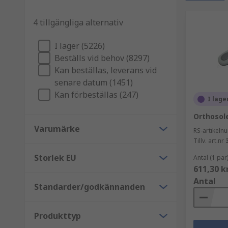
skyddsskor ett standardkrav i många miljöer. Vårt so
tillämpningar.
4 tillgängliga alternativ
Hur graderas skyddsskor?
I lager (5226)
Beställs vid behov (8297)
EN-standarder är det enklaste och snabbaste sättet a
Kan beställas, leverans vid
information, se vår
Skyddsguide för skor
.
senare datum (1451)
Kan förbeställas (247)
I lage
Orthosole
Varumärke
RS-artikel
Tillv. art.nr
Storlek EU
Antal (1 par
611,30 k
Antal
Standarder/godkännanden
Produkttyp