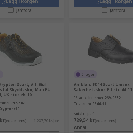
Lägg i korgen
Lägg i korgen
Jämföra
Jämföra
r
I lager
ypton Svart, Vit, Gul
Amblers FS44 Svart Unisex
 stål Skyddssko, Män EU
Säkerhetsskor, EU str. 44 11
4, UK storlek 10
RS-artikelnummer
269-0852
nummer
797-5471
Tillv. art.nr
FS44-11
Krypton/10
)
Antal (1 par)
 kr
729,54 kr
(exkl. moms)
1 207,70 kr/par
(exkl. moms)
7
Antal