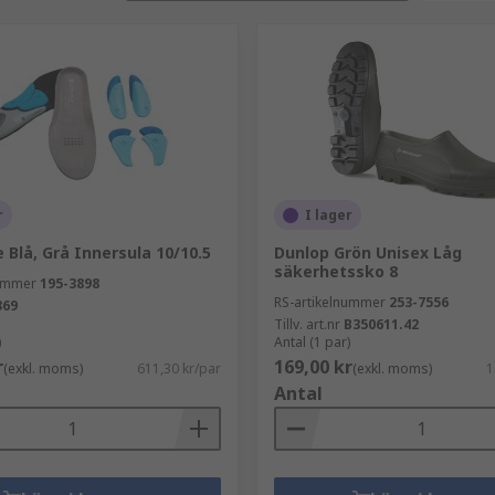
rtiment av skyddsskor inkluderar högkvalitativa skor från l
tt säkerställa att dina valda skyddsskor uppfyller de arbet
r
I lager
 Blå, Grå Innersula 10/10.5
Dunlop Grön Unisex Låg
säkerhetssko 8
nummer
195-3898
RS-artikelnummer
253-7556
369
Tillv. art.nr
B350611.42
)
Antal (1 par)
r
169,00 kr
(exkl. moms)
611,30 kr/par
(exkl. moms)
1
Antal