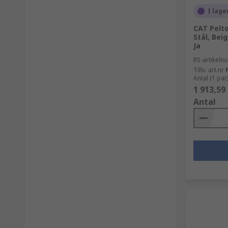
I lage
CAT Pelt
Stål, Beig
Ja
RS-artikel
Tillv. art.nr
Antal (1 par
1 913,59
Antal