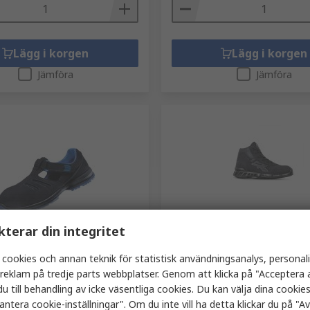
Lägg i korgen
Lägg i korgen
Jämföra
Jämföra
r
Tillfälligt slut
kterar din integritet
ety Shoes GX 350 Svart
UPower RV Svart Unisex Al
 cookies och annan teknik för statistisk användningsanalys, personal
äkerhetsskor, EU str. 38 6
Säkerhetsskor, EU str. 42 8
a reklam på tredje parts webbplatser. Genom att klicka på "Acceptera a
nummer
143-073
RS-artikelnummer
562-248
u till behandling av icke väsentliga cookies. Du kan välja dina cooki
45500-38
Tillv. art.nr
RV10024 42
antera cookie-inställningar". Om du inte vill ha detta klickar du på "Avv