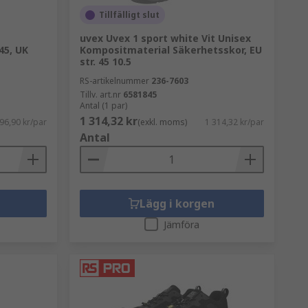
Tillfälligt slut
uvex Uvex 1 sport white Vit Unisex
45, UK
Kompositmaterial Säkerhetsskor, EU
str. 45 10.5
RS-artikelnummer
236-7603
Tillv. art.nr
6581845
Antal (1 par)
1 314,32 kr
96,90 kr/par
(exkl. moms)
1 314,32 kr/par
Antal
Lägg i korgen
Jämföra