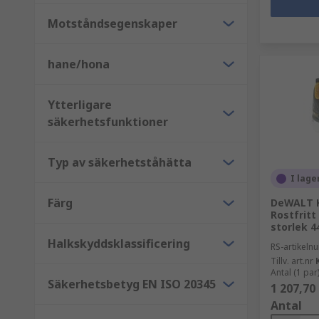
Motståndsegenskaper
hane/hona
Ytterligare
säkerhetsfunktioner
Typ av säkerhetståhätta
I lage
Färg
DeWALT Kr
Rostfritt
storlek 4
Halkskyddsklassificering
RS-artikel
Tillv. art.nr
Antal (1 par
Säkerhetsbetyg EN ISO 20345
1 207,70
Antal