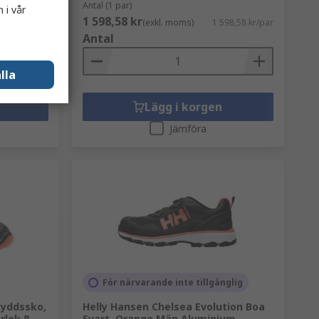
Antal (1 par)
 i vår
1 598,58 kr
25,55 kr/par
(exkl. moms)
1 598,58 kr/par
Antal
lla
Lägg i korgen
Jämföra
För närvarande inte tillgänglig
kyddssko,
Helly Hansen Chelsea Evolution Boa
rlek 8
Svart, Orange Män Aluminium