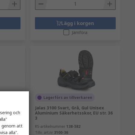
Lägg i korgen
Jämföra
Lagerförs av tillverkaren
uminium
Jalas 3100 Svart, Grå, Gul Unisex
isering och
Aluminium Säkerhetsskor, EU str. 36
3
lla"
es genom att
RS-artikelnummer
138-582
isa alla".
Tillv. art.nr
3100-36