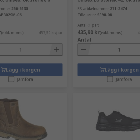
nummer
256-5135
RS-artikelnummer
271-2474
AP302SM-06
Tillv. art.nr
SF98-08
)
Antal (1 par)
r
435,90 kr
(exkl. moms)
457,52 kr/par
(exkl. moms)
4
Antal
Lägg i korgen
Lägg i korgen
Jämföra
Jämföra