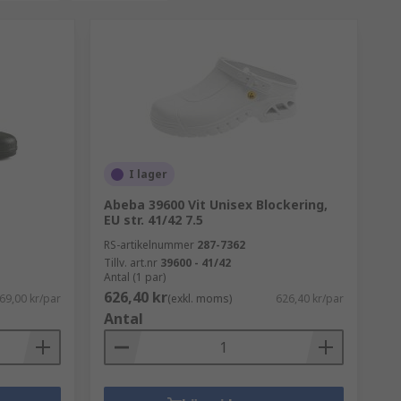
edande varumärken, för att passa alla
sklädesstandarder du kräver. För mer
I lager
Abeba 39600 Vit Unisex Blockering,
EU str. 41/42 7.5
RS-artikelnummer
287-7362
Tillv. art.nr
39600 - 41/42
Antal (1 par)
626,40 kr
69,00 kr/par
(exkl. moms)
626,40 kr/par
Antal