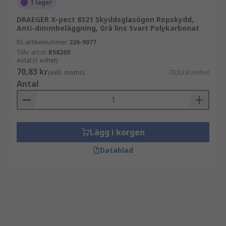
I lager
DRAEGER X-pect 8321 Skyddsglasögon Repskydd,
Anti-dimmbeläggning, Grå lins Svart Polykarbonat
RS-artikelnummer
226-9077
Tillv. art.nr
R58269
Antal (1 enhet)
70,83 kr
(exkl. moms)
70,83 kr/enhet
Antal
Lägg i korgen
Datablad