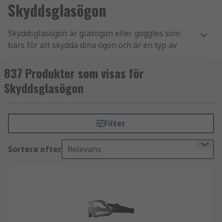
Skyddsglasögon
Skyddsglasögon är glasögon eller goggles som
bärs för att skydda dina ögon och är en typ av
personlig skyddsutrustning (PPE). Dessa linser är
vanligtvis tillverkade av klar, reptålig
837 Produkter som visas för
polykarbonat, som erbjuder den högsta
Skyddsglasögon
slagtåligheten testad enligt EN166. Vissa
skyddsglasögon tillverkas av acetat och CR39 som
ger allmänt slagskydd, men dessa är mer
Filter
lämpade för skydd mot vätske- och
kemikaliestänk. Du kan läsa mer om
Sortera efter
Relevans
skyddsglasögon och skyddande ögonutrustning i
vår omfattande guide om skyddsglasögon.
Komponenter i skyddsglasögon
En tillverkarmärkning (ibland med en