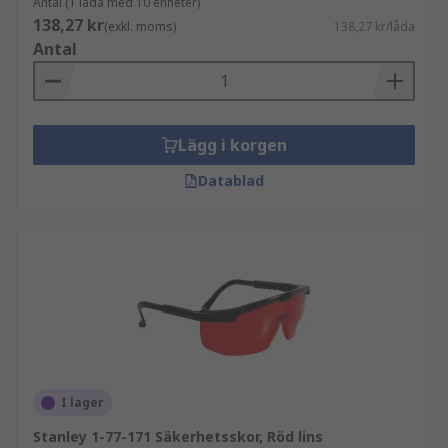
Antal (1 låda med 10 enheter)
138,27 kr
(exkl. moms)
138,27 kr/låda
Antal
Lägg i korgen
Datablad
I lager
Stanley 1-77-171 Säkerhetsskor, Röd lins