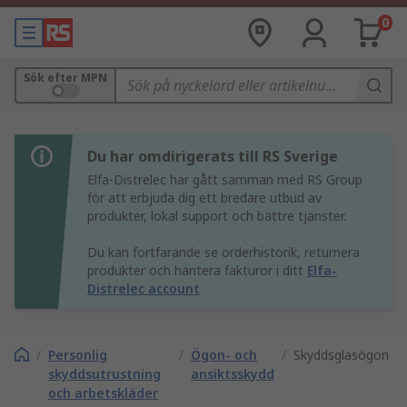
0
Sök efter MPN
Du har omdirigerats till RS Sverige
Elfa-Distrelec har gått samman med RS Group
för att erbjuda dig ett bredare utbud av
produkter, lokal support och bättre tjänster.
Du kan fortfarande se orderhistorik, returnera
produkter och hantera fakturor i ditt
Elfa-
Distrelec account
/
Personlig
/
Ögon- och
/
Skyddsglasögon
skyddsutrustning
ansiktsskydd
och arbetskläder