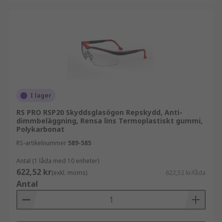
Strålningsrisk
- Skydd mot ultraviolett (UV),
infraröda strålar, synliga ljuskällor, stålverk,
kirurgi och svetsning. Standarden
identifieras normalt med en märkning på
linsen.
Kemisk risk
- Skydd mot kemikalier, farliga
vätskor, aerosoler, gas, giftigt damm och
andra luftburna föroreningar.
I lager
Standardmärkningen 3, 4 eller 5 måste
RS PRO RSP20 Skyddsglasögon Repskydd, Anti-
anges på glasögonbågen.
dimmbeläggning, Rensa lins Termoplastiskt gummi,
Polykarbonat
RS-artikelnummer
589-585
Antal (1 låda med 10 enheter)
622,52 kr
(exkl. moms)
622,52 kr/låda
Antal