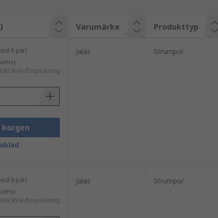
)
Varumärke
Produkttyp
med 6 par)
Jalas
Strumpor
 moms)
890,90 kr/förpackning
i korgen
ablad
med 6 par)
Jalas
Strumpor
 moms)
890,90 kr/förpackning