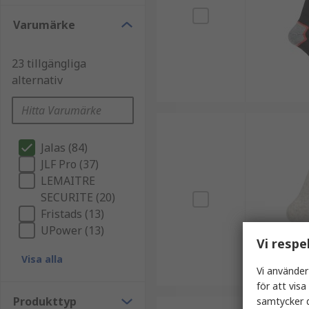
Varumärke
23 tillgängliga
alternativ
Jalas (84)
JLF Pro (37)
LEMAITRE
SECURITE (20)
Fristads (13)
UPower (13)
Vi respe
Visa alla
Vi använder
för att vis
Produkttyp
samtycker d