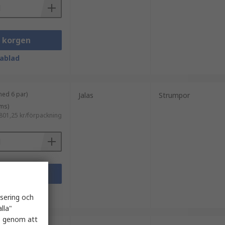
i korgen
ablad
med 6 par)
Jalas
Strumpor
ms)
801,25 kr/förpackning
i korgen
ablad
isering och
lla"
es genom att