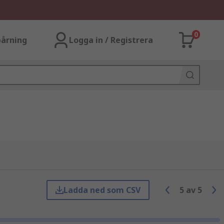
0
årning
Logga in / Registrera
Ladda ned som CSV
5
av
5