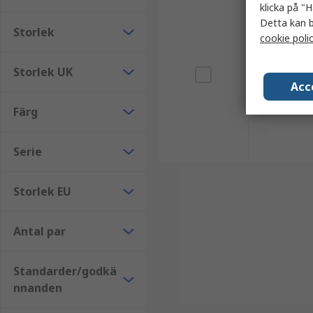
klicka på "H
Detta kan b
Storlek
cookie poli
Storlek UK
Acc
Färg
Serie
Storlek EU
Antal par
Standarder/godkä
nnanden