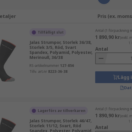
etaljer
Pris (ex. moms
Antal (1 förpackning 
Tillfälligt slut
1 890,90 kr
(exkl.
Jalas Strumpor, Storlek 36/38,
1 
Storlek 3/5, Röd, Svart
Antal
Spandex, Polyamid, Polyester,
Merinoull, 36/38
RS-artikelnummer
127-856
Tillv. art.nr
8223-36-38
Lägg 
Dat
Antal (1 förpackning 
Lagerförs av tillverkaren
1 890,90 kr
(exkl.
Jalas Strumpor, Storlek 46/47,
1 
Storlek 11/12, Svart, Röd
Antal
Spandex, Polyester, Polyamid,