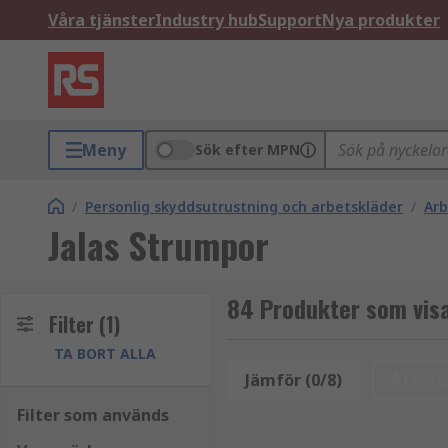
Våra tjänster
Industry hub
Support
Nya produkter
Meny
Sök efter MPN
/
Personlig skyddsutrustning och arbetskläder
/
Arb
Jalas Strumpor
84 Produkter som visa
Filter
(1)
TA BORT ALLA
Jämför (0/8)
Återstä
Filter som används