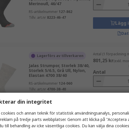
Merinoull, 46/47
RS-artikelnummer
127-862
Tillv. art.nr
8223-46-47
Lägg 
Dat
Antal (1 förpackning 
Lagerförs av tillverkaren
801,25 kr
(exkl. mo
Jalas Strumpor, Storlek 38/40,
Storlek 5/6.5, Grå Ull, Nylon,
Antal
Elastan 4700 38/40
RS-artikelnummer
124-060
Tillv. art.nr
4700-38-40
Lägg 
kterar din integritet
Dat
 cookies och annan teknik för statistisk användningsanalys, personal
a reklam på tredje parts webbplatser. Genom att klicka på "Acceptera a
u till behandling av icke väsentliga cookies. Du kan välja dina cooki