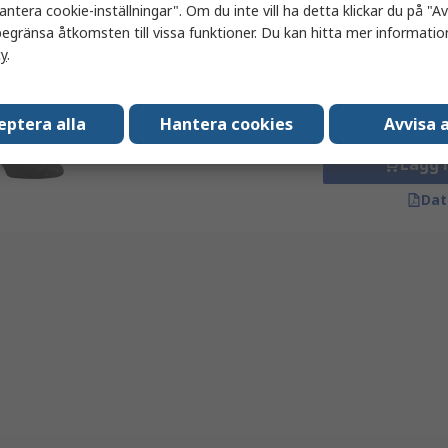
Antal (1 förpackning 
antera cookie-inställningar". Om du inte vill ha detta klickar du på "Avv
Lagerförs av tillverkaren
696,75 kr
(exkl. mo
egränsa åtkomsten till vissa funktioner. Du kan hitta mer information
Jalas Strumpor, Storlek 46/47,
cy
.
Storlek 11/12, Grå, Svart
Antal
Tencel Modal, Lycra, Polyamid
46/47
eptera alla
Hantera cookies
Avvisa a
RS-artikelnummer
128-738
Tillv. art.nr
8212-46-47
Lägg 
Dat