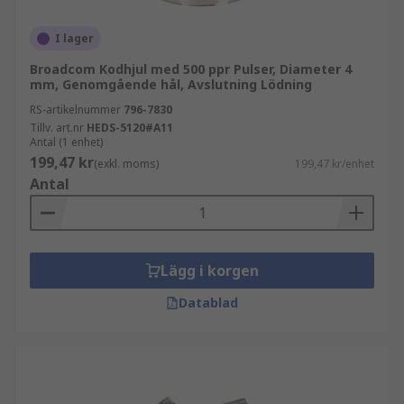
I lager
Broadcom Kodhjul med 500 ppr Pulser, Diameter 4
mm, Genomgående hål, Avslutning Lödning
RS-artikelnummer
796-7830
Tillv. art.nr
HEDS-5120#A11
Antal (1 enhet)
199,47 kr
(exkl. moms)
199,47 kr/enhet
Antal
Lägg i korgen
Datablad