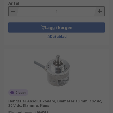
Antal
Lägg i korgen
Datablad
I lager
Hengstler Absolut kodare, Diameter 10 mm, 10V dc,
30 V dc, Klämma, Fläns
RS-artikelnummer
480-0517