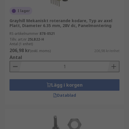
signal. Signalen förstärks sedan elektroniskt och
I lager
omvandlas till digital form. Detta överförs sedan
till dataprocessorn.
Grayhill Mekaniskt roterande kodare, Typ av axel
Platt, Diameter 6.35 mm, 28V dc, Panelmontering
Användningsområden för optiska
RS-artikelnummer
878-0521
rotationsgivare
Tillv. art.nr
25LB22-H
Antal (1 enhet)
206,98 kr
Optiska rotationsgivare skapar precisa digitala
(exkl. moms)
206,98 kr/enhet
Antal
signaler. Detta gör dem till ett bra alternativ där
bildupplösning är viktig, och förklarar deras
användning i så varierande tillämpningar som
kontorsutrustning (i datormus och kopiatorer)
Lägg i korgen
och medicinsk utrustning.
Datablad