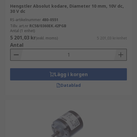
Hengstler Absolut kodare, Diameter 10 mm, 10V dc,
30 V dc
RS-artikelnummer
480-0551
Tillv. art.nr
RC58/0360EK.42PGB
Antal (1 enhet)
5 201,03 kr
(exkl. moms)
5 201,03 kr/enhet
Antal
Lägg i korgen
Datablad