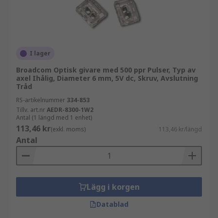
I lager
Broadcom Optisk givare med 500 ppr Pulser, Typ av
axel Ihålig, Diameter 6 mm, 5V dc, Skruv, Avslutning
Tråd
RS-artikelnummer
334-853
Tillv. art.nr
AEDR-8300-1W2
Antal (1 längd med 1 enhet)
113,46 kr
(exkl. moms)
113,46 kr/längd
Antal
Lägg i korgen
Datablad