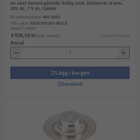
av axel Genomgående ihålig axel, Diameter 8 mm,
30V dc, 7 V dc, Fjäder
RS-artikelnummer
666-6892
Tillv. art.nr
AD36/0013EF.0RSCB
Antal (1 enhet)
4 938,59 kr
(exkl. moms)
4 938,59 kr/enhet
Antal
Lägg i korgen
Datablad