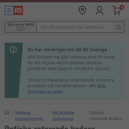
0
Sök efter MPN
Du har omdirigerats till RS Sverige
Elfa-Distrelec har gått samman med RS Group
för att erbjuda dig ett bredare utbud av
produkter, lokal support och bättre tjänster.
Du kan fortfarande se orderhistorik, returnera
produkter och hantera fakturor i ditt
Elfa-
Distrelec account
/
Passiva
/
Roterande
/
Optiska
komponenter
pulsgivare
roterande kodare
Optiska roterande kodare