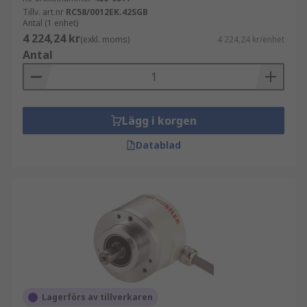
Tillv. art.nr
RC58/0012EK.42SGB
Antal (1 enhet)
4 224,24 kr
(exkl. moms)
4 224,24 kr/enhet
Antal
Lägg i korgen
Datablad
Lagerförs av tillverkaren