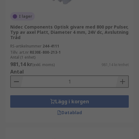
I lager
Nidec Components Optisk givare med 800 ppr Pulser,
Typ av axel Platt, Diameter 4 mm, 24V dc, Avslutning
Tråd
RS-artikelnummer
244-4111
Tillv. art.nr
RE30E-800-213-1
Antal (1 enhet)
981,14 kr
(exkl. moms)
981,14 kr/enhet
Antal
Lägg i korgen
Datablad