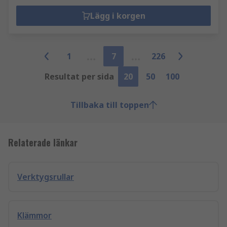
Lägg i korgen
1
7
226
Resultat per sida
20
50
100
Tillbaka till toppen
Relaterade länkar
Verktygsrullar
Klämmor