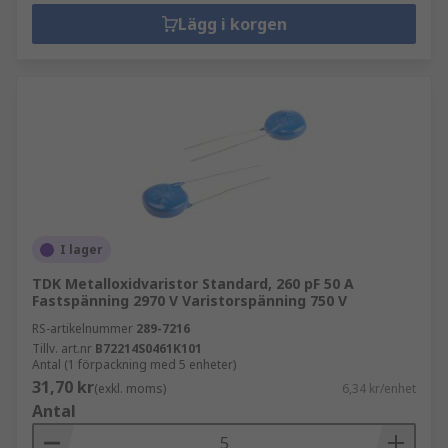
Lägg i korgen
I lager
TDK Metalloxidvaristor Standard, 260 pF 50 A
Fastspänning 2970 V Varistorspänning 750 V
RS-artikelnummer
289-7216
Tillv. art.nr
B72214S0461K101
Antal (1 förpackning med 5 enheter)
31,70 kr
(exkl. moms)
6,34 kr/enhet
Antal