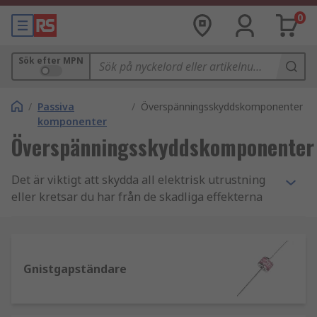
0
Sök efter MPN
/
Passiva
/
Överspänningsskyddskomponenter
komponenter
Överspänningsskyddskomponenter
Det är viktigt att skydda all elektrisk utrustning
eller kretsar du har från de skadliga effekterna
av strömstötar, så välj från vårt sortiment av
skyddsanordningar och komponenter idag. Vi kan
erbjuda dig ett brett utbud av kvalitetsprodukter
från ledande tillverkare som Bourns, Huber &
Gnistgapständare
Suhner, ON Semiconductor och Siemens.
Hur fungerar överspänningsskydd?