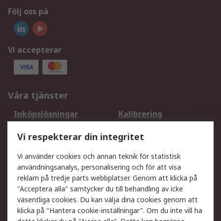
Följ oss på
Vi accepterar
Våra tjänster
Inköpslösningar
Kalibrering
Utökat sortiment
Oljetestning och analys
Vi respekterar din integritet
DesignSpark
Teknisk Support
Ditt lokala säljteam
Exportlösningar
Vi använder cookies och annan teknik för statistisk
användningsanalys, personalisering och för att visa
reklam på tredje parts webbplatser. Genom att klicka på
Support
"Acceptera alla" samtycker du till behandling av icke
Få hjälp
Retur av varor
väsentliga cookies. Du kan välja dina cookies genom att
klicka på "Hantera cookie-inställningar". Om du inte vill ha
Leverans
Spåra din order