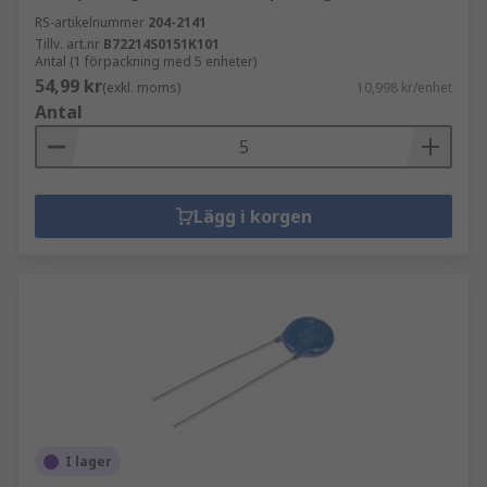
RS-artikelnummer
204-2141
Tillv. art.nr
B72214S0151K101
Antal (1 förpackning med 5 enheter)
54,99 kr
(exkl. moms)
10,998 kr/enhet
Antal
Lägg i korgen
I lager