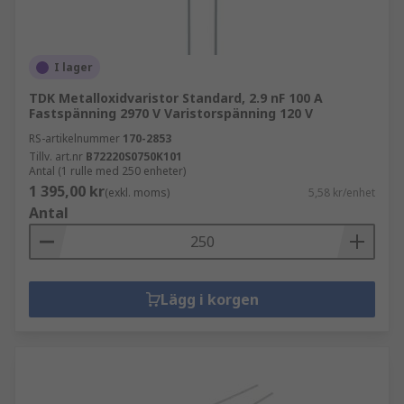
I lager
TDK Metalloxidvaristor Standard, 2.9 nF 100 A
Fastspänning 2970 V Varistorspänning 120 V
RS-artikelnummer
170-2853
Tillv. art.nr
B72220S0750K101
Antal (1 rulle med 250 enheter)
1 395,00 kr
(exkl. moms)
5,58 kr/enhet
Antal
Lägg i korgen