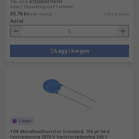
Tillv. art.nr
B72220S0171K101
Antal (1 förpackning med 5 enheter)
39,76 kr
(exkl. moms)
7,952 kr/enhet
Antal
Lägg i korgen
I lager
TDK Metalloxidvaristor Standard, 750 pF 50 A
Fastspänning 2970 V Varistorspänning 240 V