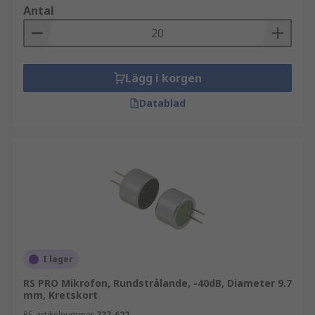
Antal
Lägg i korgen
Datablad
I lager
RS PRO Mikrofon, Rundstrålande, -40dB, Diameter 9.7
mm, Kretskort
RS-artikelnummer
737-622