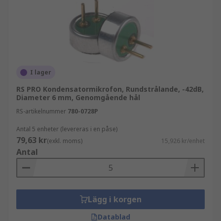
I lager
RS PRO Kondensatormikrofon, Rundstrålande, -42dB,
Diameter 6 mm, Genomgående hål
RS-artikelnummer
780-0728P
Antal 5 enheter (levereras i en påse)
79,63 kr
(exkl. moms)
15,926 kr/enhet
Antal
Lägg i korgen
Datablad