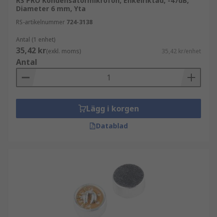
RS PRO Kondensatormikrofon, Enkelriktad, -47dB,
Diameter 6 mm, Yta
RS-artikelnummer
724-3138
Antal (1 enhet)
35,42 kr
(exkl. moms)
35,42 kr/enhet
Antal
Lägg i korgen
Datablad