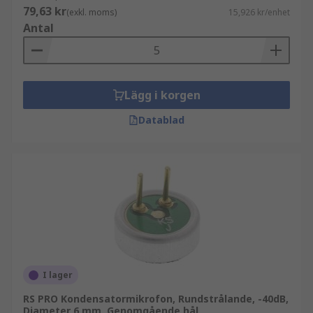
79,63 kr
(exkl. moms)
15,926 kr/enhet
Antal
Lägg i korgen
Datablad
I lager
RS PRO Kondensatormikrofon, Rundstrålande, -40dB,
Diameter 6 mm, Genomgående hål