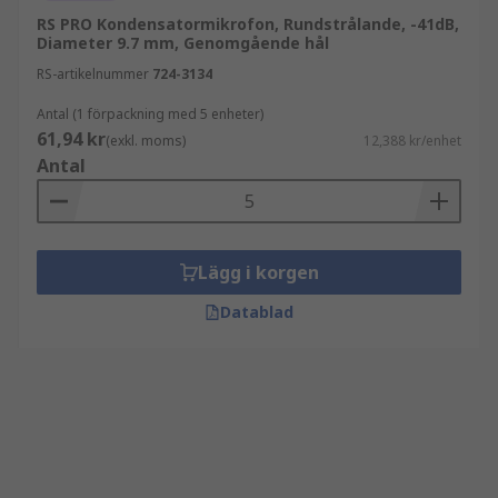
RS PRO Kondensatormikrofon, Rundstrålande, -41dB,
Diameter 9.7 mm, Genomgående hål
RS-artikelnummer
724-3134
Antal (1 förpackning med 5 enheter)
61,94 kr
(exkl. moms)
12,388 kr/enhet
Antal
Lägg i korgen
Datablad