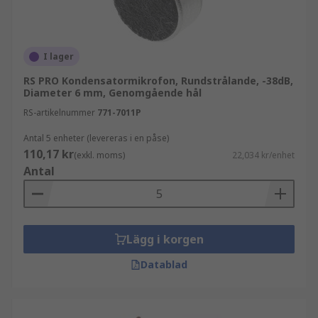
I lager
RS PRO Kondensatormikrofon, Rundstrålande, -38dB,
Diameter 6 mm, Genomgående hål
RS-artikelnummer
771-7011P
Antal 5 enheter (levereras i en påse)
110,17 kr
(exkl. moms)
22,034 kr/enhet
Antal
Lägg i korgen
Datablad