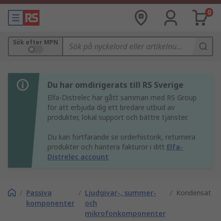
0
Sök efter MPN
Du har omdirigerats till RS Sverige
Elfa-Distrelec har gått samman med RS Group
för att erbjuda dig ett bredare utbud av
produkter, lokal support och bättre tjänster.
Du kan fortfarande se orderhistorik, returnera
produkter och hantera fakturor i ditt
Elfa-
Distrelec account
/
Passiva
/
Ljudgivar-, summer-
/
Kondensator
komponenter
och
mikrofonkomponenter