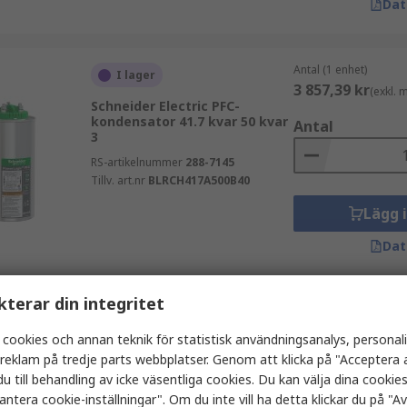
Dat
Antal (1 enhet)
I lager
3 857,39 kr
(exkl.
Schneider Electric PFC-
kondensator 41.7 kvar 50 kvar
Antal
3
RS-artikelnummer
288-7145
Tillv. art.nr
BLRCH417A500B40
Lägg 
Dat
kterar din integritet
Antal (1 enhet)
Tillfälligt slut
4 015,76 kr
(exkl.
 cookies och annan teknik för statistisk användningsanalys, personal
Schneider Electric PFC-
a reklam på tredje parts webbplatser. Genom att klicka på "Acceptera a
kondensator 68 kvar 3
Antal
u till behandling av icke väsentliga cookies. Du kan välja dina cooki
RS-artikelnummer
288-7149
antera cookie-inställningar". Om du inte vill ha detta klickar du på "Avv
Tillv. art.nr
BLRCH680A000B48