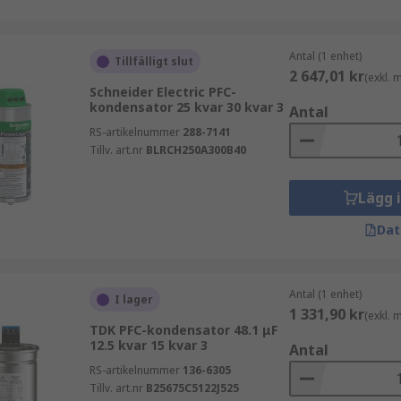
Antal (1 enhet)
Tillfälligt slut
2 647,01 kr
(exkl.
Schneider Electric PFC-
kondensator 25 kvar 30 kvar 3
Antal
RS-artikelnummer
288-7141
Tillv. art.nr
BLRCH250A300B40
Lägg 
Dat
Antal (1 enhet)
I lager
1 331,90 kr
(exkl.
TDK PFC-kondensator 48.1 μF
12.5 kvar 15 kvar 3
Antal
RS-artikelnummer
136-6305
Tillv. art.nr
B25675C5122J525