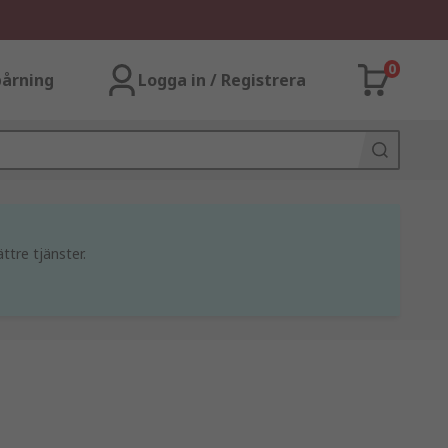
0
årning
Logga in / Registrera
ttre tjänster.