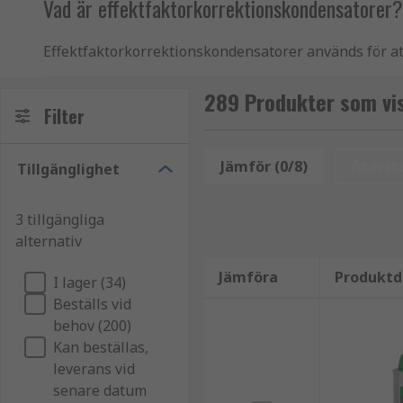
Vad är effektfaktorkorrektionskondensatorer?
Effektfaktorkorrektionskondensatorer används för att 
Kondensatorer används när en eftersläpande ström - 
lysrörsbelysning och luftkonditionering - orsakar a
289 Produkter som vi
Filter
Kondensatorer korrigerar dessa variationer i ström- o
RS erbjuder ett sortiment av effektfaktorkorrektion
Jämför (0/8)
Återstä
Tillgänglighet
Varför är effektfaktorkorrigering viktigt?
3 tillgängliga
alternativ
Effektfaktorkorrigering har många fördelar både för
effektiviteten och minska den reaktiva effekten kan 
Jämföra
Produktd
I lager (34)
ett system eller en utrustning kommer även den allmä
Beställs vid
för större företag och fabriker kan inkludera ytterli
behov (200)
minska när utrustning för effektfaktorkorrigering ti
Kan beställas,
leverans vid
senare datum