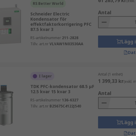
61 265,79 kr
(exkl
RS Better World
Antal
Schneider Electric
Kondensator för
effektfaktorkorrigering PFC
87.5 kvar 3
RS-artikelnummer
211-2828
Lägg 
Tillv. art.nr
VLVAW1N03530AA
Dat
Antal (1 enhet)
I lager
1 399,33 kr
(exkl.
TDK PFC-kondensator 68.5 μF
12.5 kvar 15 kvar 3
Antal
RS-artikelnummer
136-6327
Tillv. art.nr
B25675C4122J540
Lägg 
Dat