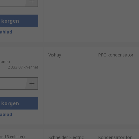
i korgen
ablad
Vishay
PFC-kondensator
 moms)
2 333,07 kr/enhet
i korgen
ablad
med 3 enheter)
Schneider Electric
Kondensator för