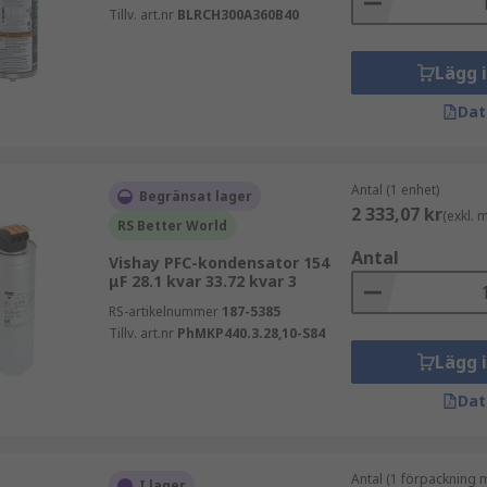
Tillv. art.nr
BLRCH300A360B40
Lägg 
Dat
Antal (1 enhet)
Begränsat lager
2 333,07 kr
(exkl.
RS Better World
Antal
Vishay PFC-kondensator 154
μF 28.1 kvar 33.72 kvar 3
RS-artikelnummer
187-5385
Tillv. art.nr
PhMKP440.3.28,10-S84
Lägg 
Dat
Antal (1 förpackning 
I lager