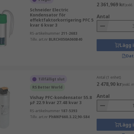
2 361,969 kr
(exkl
Schneider Electric
Kondensator för
Antal
effektfaktorkorrigering PFC 5
kvar 6 kvar 3
RS-artikelnummer
211-2683
Tillv. art.nr
BLRCH050A060B40
Lägg 
Dat
Antal (1 enhet)
Tillfälligt slut
2 478,90 kr
(exkl.
RS Better World
Antal
Vishay PFC-kondensator 55.8
μF 22.9 kvar 27.48 kvar 3
RS-artikelnummer
187-5393
Tillv. art.nr
PhMKP660.3.22,90-S84
Lägg 