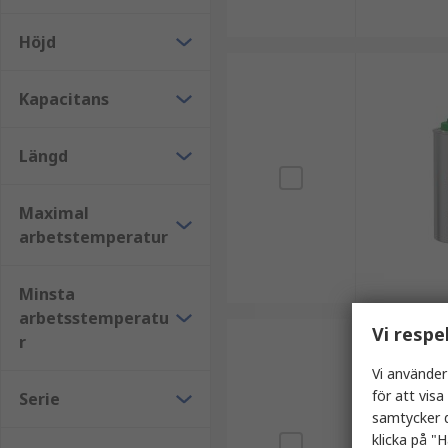
Höjd
Kapacitans
Längd
Maximal
arbetstemperatur
Minsta
arbetsstemperatu
Vi respe
r
Vi använder
för att vis
Serie
samtycker d
klicka på "H