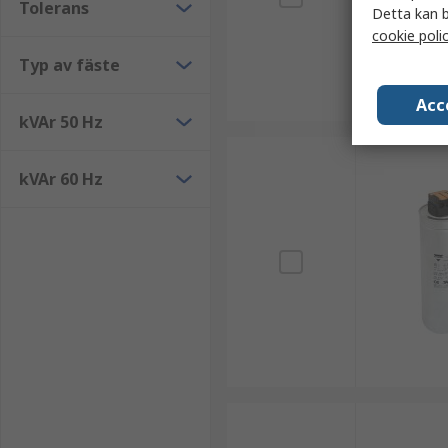
Tolerans
Detta kan b
cookie poli
Typ av fäste
Acc
kVAr 50 Hz
kVAr 60 Hz