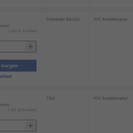
Schneider Electric
PFC-kondensator
 moms)
2 647,01 kr/enhet
i korgen
ablad
TDK
PFC-kondensator
 moms)
1 331,90 kr/enhet