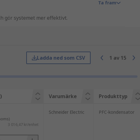
Ta fram
h gör systemet mer effektivt.
uktionsmotorer, ljusbågssvetsare,
 därmed genererar mer reaktiv effekt.
örbättrar effektiviteten.
KEMET, Vishay och Wurth Elektronik.
Ladda ned som CSV
1
av
15
ar räkningarna. Genom att öka
 den reaktiva effekten som genereras i
)
Varumärke
Produkttyp
till kostnadsbesparingar. Elräkningar
ektavgifter, som också kommer att
Schneider Electric
PFC-kondensator
 moms)
3 016,47 kr/enhet