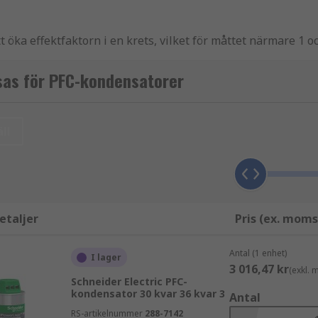
öka effektfaktorn i en krets, vilket för måttet närmare 1 oc
som ofta finns i induktiva belastningskretsar såsom AC-ind
tt strömmen och spänningen hamnar ur fas med varandra och
sas för PFC-kondensatorer
ch spänningsinmatning, vilket för de två närmare i fas och f
skondensatorer från ledande varumärken, inklusive EPCOS, 
ll
 de elektriska systemen som försörjs och för dem som betal
nätinstabilitet minskas, liksom kostnader. Genom att minska
etaljer
Pris (ex. moms
nna energiförbrukningen att minska, vilket i sin tur leder 
gare avgifter, inklusive kondensatoravgifter och reaktiva eff
Antal (1 enhet)
llämpas.
I lager
3 016,47 kr
(exkl.
Schneider Electric PFC-
kondensator 30 kvar 36 kvar 3
Antal
RS-artikelnummer
288-7142