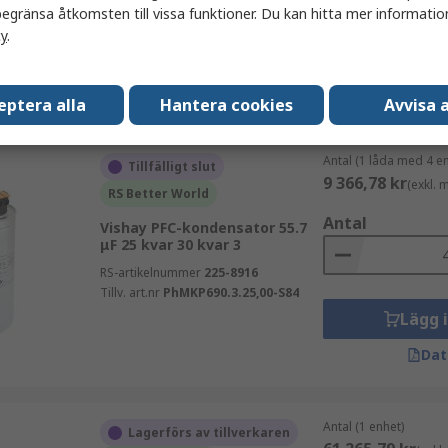
egränsa åtkomsten till vissa funktioner. Du kan hitta mer information
cy
.
Lägg 
Dat
eptera alla
Hantera cookies
Avvisa a
Antal (1 låda med 4 e
Tillfälligt slut
9 366,78 kr
(exkl.
RS Better World
Antal
Vishay PFC-kondensator 55.7
μF 25 kvar 30 kvar 3
RS-artikelnummer
225-8916
Tillv. art.nr
PhMKP690.3.25,00-S84
Lägg 
Dat
Antal (1 enhet)
Lagerförs av tillverkaren