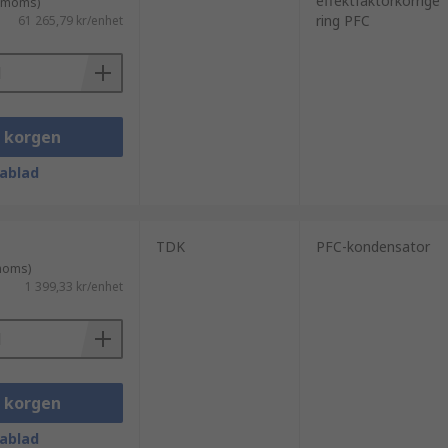
effektfaktorkorrige
. moms)
ring PFC
61 265,79 kr/enhet
i korgen
ablad
TDK
PFC-kondensator
 moms)
1 399,33 kr/enhet
i korgen
ablad