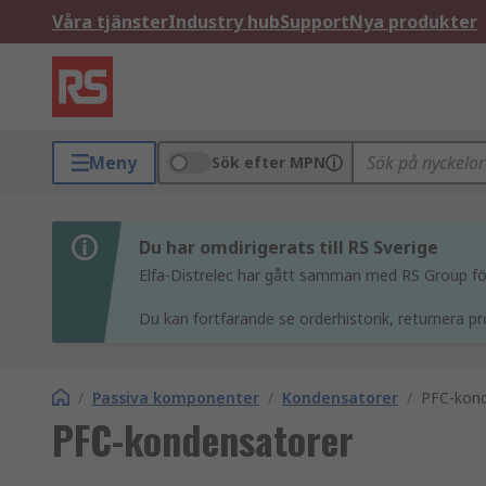
Våra tjänster
Industry hub
Support
Nya produkter
Meny
Sök efter MPN
Du har omdirigerats till RS Sverige
Elfa-Distrelec har gått samman med RS Group för 
Du kan fortfarande se orderhistorik, returnera pr
/
Passiva komponenter
/
Kondensatorer
/
PFC-kond
PFC-kondensatorer