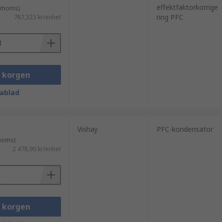
effektfaktorkorrige
. moms)
ring PFC
787,323 kr/enhet
i korgen
ablad
Vishay
PFC-kondensator
 moms)
2 478,90 kr/enhet
i korgen