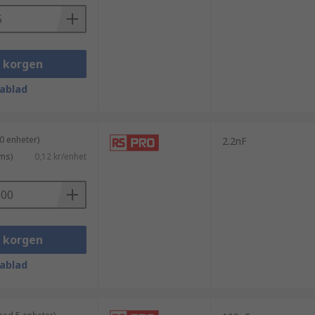
i korgen
ablad
0 enheter)
2.2nF
ms)
0,12 kr/enhet
i korgen
ablad