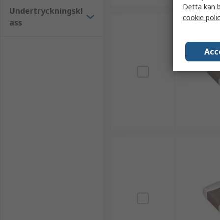
Detta kan b
Undertryckningskl
cookie poli
ass
Acc