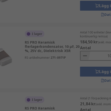
Lägg 
dtyper, Klass 1 och Klass 2:
Dat
 noggranna och ha låga förluster. De erbjuder den mest pål
anskretsar som radioapparater.
Antal 100 enheter (le
I lager
 som ger bättre volymetrisk effektivitet. De har dock lägre
kontinuerlig remsa)
plings- och avkopplingstillämpningar, eller för frekvensurs
184,50 kr
RS PRO Keramisk
(exkl. mo
flerlagerkondensator, 10 μF, 20
Antal
%, 25V dc, Dielektrisk X5R
RS-artikelnummer
271-0971P
Lägg 
Dat
Antal (1 förpackning 
I lager
21,84 kr
(exkl. mom
RS PRO Keramisk
Antal