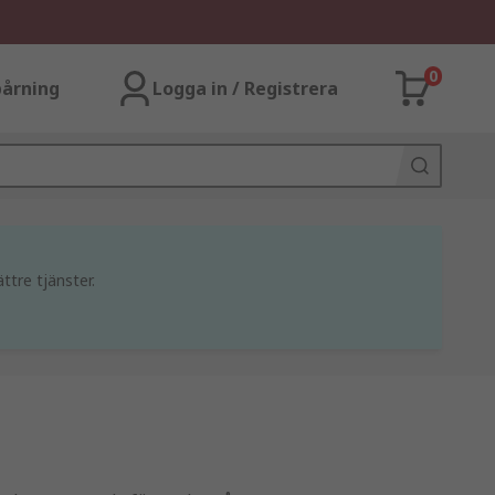
0
årning
Logga in / Registrera
ttre tjänster.