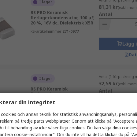
Antal (1 förpackning 
I lager
81,31 kr
(exkl. mom
RS PRO Keramisk
Antal
flerlagerkondensator, 100 μF,
20 %, 16V dc, Dielektrisk X5R
RS-artikelnummer
271-0977
Lägg 
Dat
Antal (1 förpackning 
I lager
32,59 kr
(exkl. mom
RS PRO Keramisk
Antal
flerlagerkondensator, 47 μF, 20
%, 10V dc, Dielektrisk X5R,
kterar din integritet
Inkapsling 0805, Yta
RS-artikelnummer
271-0975
 cookies och annan teknik för statistisk användningsanalys, personal
Lägg 
a reklam på tredje parts webbplatser. Genom att klicka på "Acceptera a
u till behandling av icke väsentliga cookies. Du kan välja dina cooki
Dat
antera cookie-inställningar". Om du inte vill ha detta klickar du på "Avv