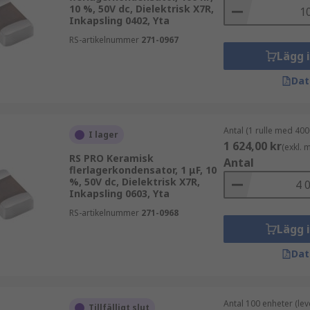
10 %, 50V dc, Dielektrisk X7R,
Inkapsling 0402, Yta
RS-artikelnummer
271-0967
Lägg 
Dat
Antal (1 rulle med 400
I lager
1 624,00 kr
(exkl.
RS PRO Keramisk
Antal
flerlagerkondensator, 1 μF, 10
%, 50V dc, Dielektrisk X7R,
Inkapsling 0603, Yta
RS-artikelnummer
271-0968
Lägg 
Dat
Antal 100 enheter (le
Tillfälligt slut