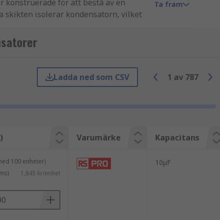
r konstruerade för att bestå av en
Ta fram
a skikten isolerar kondensatorn, vilket
ar hög termisk stabilitet, hög
gör dessa produkter perfekta för en
nsatorer
och används ofta i branschen.
Ladda ned som CSV
1
av
787
ioner finns tillgängliga (AEC-Q200).
ppfylla alla våra kunders behov. Utbudet
ay. Vi lagerför också vårt eget
)
Varumärke
Kapacitans
med 100 enheter)
10μF
ms)
1,845 kr/enhet
ar, medicinsk utrustning, bildelar och