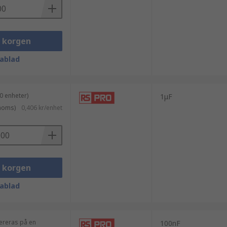
i korgen
ablad
0 enheter)
1μF
 moms)
0,406 kr/enhet
i korgen
ablad
vereras på en
100nF