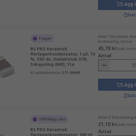
Lägg 
Dat
Antal 100 enheter (le
I lager
kontinuerlig remsa)
45,70 kr
RS PRO Keramisk
(exkl. mom
flerlagerkondensator, 1 μF, 10
Antal
%, 50V dc, Dielektrisk X7R,
Inkapsling 0603, Yta
RS-artikelnummer
271-0969P
Lägg 
Dat
Antal (1 förpackning 
Tillfälligt slut
21,10 kr
(exkl. mom
RS PRO Keramisk
Antal
flerlagerkondensator, 100 nF,