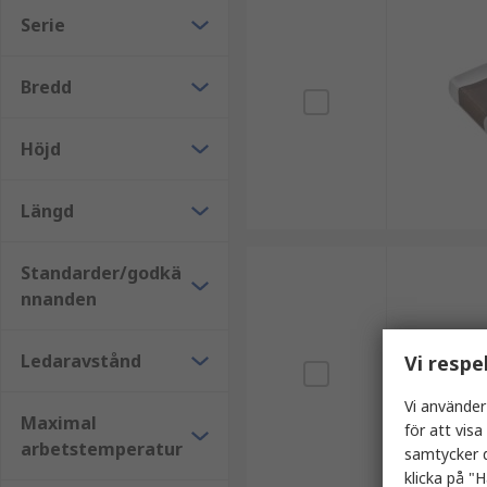
Serie
Bredd
Höjd
Längd
Standarder/godkä
nnanden
Ledaravstånd
Vi respe
Vi använder
Maximal
för att vis
arbetstemperatur
samtycker d
klicka på "H