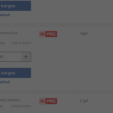
i korgen
ablad
itliga spänningen, temperaturen och
vereras på en
10μF
 noggrannhet och stabilitet än Klass 1-
kiljande kretsar.
ms)
1,845 kr/enhet
i korgen
ablad
med 5 enheter)
2.2μF
s)
4,368 kr/enhet