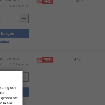
med 5 enheter)
100μF
s)
16,262 kr/enhet
i korgen
ablad
med 10 enheter)
47μF
s)
3,259 kr/enhet
isering och
i korgen
lla"
es genom att
ablad
isa alla".