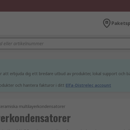
Paketsp
att erbjuda dig ett bredare utbud av produkter, lokal support och bä
odukter och hantera fakturor i ditt
Elfa-Distrelec account
eramiska multilayerkondensatorer
yerkondensatorer