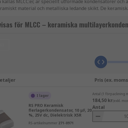
a kallas MLCC:er, är speciellt utformade kondensatorer och ä
keramiskt material och metalliska ledande skikt. De keramisk
örbättrar produktens effektivitet. Flerskiktskondensatorer h
Serieresistans) och ESL (Ekvivalent Serieinduktans) vilket 
visas för MLCC – keramiska multilayerkonde
1206 etc. Dessa är internationellt erkända paketstorlekar 
ll
torleken och den önskade spänningen. Fordonsklassade vers
ndensatorer som vi tillhandahåller för att hjälpa till att u
rade varumärken inklusive KEMET, AVX, Murata TDK och Vish
da vårt redan omfattande produktsortiment.
etaljer
Pris (ex. moms
Antal (1 förpackning 
I lager
184,50 kr
(exkl. mo
de kan hittas i en rad olika applikationer, såsom... robotdel
RS PRO Keramisk
Antal
triska beteendet och därmed den potentiella tillämpningen.
flerlagerkondensator, 10 μF, 20
%, 25V dc, Dielektrisk X5R
RS-artikelnummer
271-0971