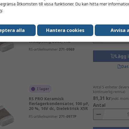
egränsa åtkomsten till vissa funktioner. Du kan hitta mer information
cy
.
Antal (1 förpackning 
I lager
45,70 kr
(exkl. mom
RS PRO Keramisk
Antal
eptera alla
Hantera cookies
Avvisa a
flerlagerkondensator, 1 μF, 10
%, 50V dc, Dielektrisk X7R,
Inkapsling 0603, Yta
RS-artikelnummer
271-0969
Lägg 
Dat
Antal 5 enheter (lever
I lager
kontinuerlig remsa)
81,31 kr
RS PRO Keramisk
(exkl. mom
flerlagerkondensator, 100 μF,
Antal
20 %, 16V dc, Dielektrisk X5R
RS-artikelnummer
271-0977P