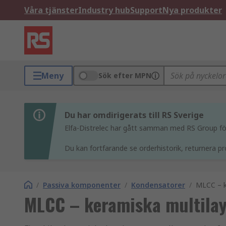
Våra tjänster
Industry hub
Support
Nya produkter
Meny
Sök efter MPN
Du har omdirigerats till RS Sverige
Elfa-Distrelec har gått samman med RS Group för 
Du kan fortfarande se orderhistorik, returnera pr
/
Passiva komponenter
/
Kondensatorer
/
MLCC – k
MLCC – keramiska multila