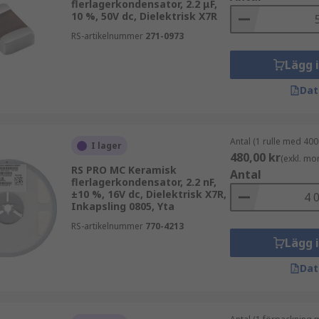
flerlagerkondensator, 2.2 μF,
10 %, 50V dc, Dielektrisk X7R
RS-artikelnummer
271-0973
Lägg 
Dat
Antal (1 rulle med 400
I lager
480,00 kr
(exkl. mo
RS PRO MC Keramisk
Antal
flerlagerkondensator, 2.2 nF,
±10 %, 16V dc, Dielektrisk X7R,
Inkapsling 0805, Yta
RS-artikelnummer
770-4213
Lägg 
Dat