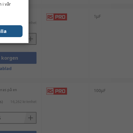
 i vår
med 100 enheter)
1μF
s)
0,457 kr/enhet
lla
i korgen
ablad
eras på en
100μF
s)
16,262 kr/enhet