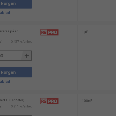
i korgen
ablad
vereras på en
1μF
s)
0,457 kr/enhet
i korgen
ablad
med 100 enheter)
100nF
s)
0,211 kr/enhet