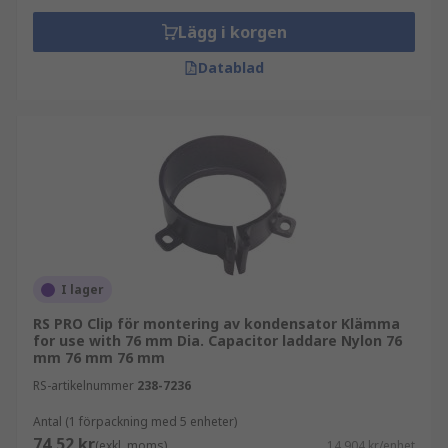
Lägg i korgen
Datablad
I lager
RS PRO Clip för montering av kondensator Klämma
for use with 76 mm Dia. Capacitor laddare Nylon 76
mm 76 mm 76 mm
RS-artikelnummer
238-7236
Antal (1 förpackning med 5 enheter)
74,52 kr
(exkl. moms)
14,904 kr/enhet