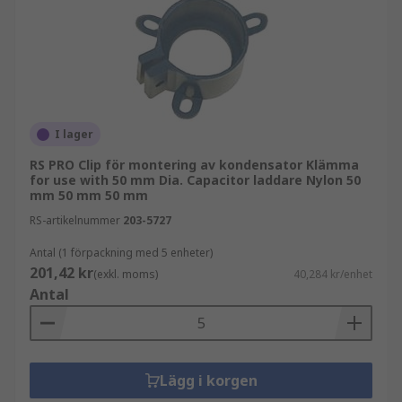
Elektrolytkondensatorer är ofta cylindriska i
formen med fästpunkter i änden av
kondensatorn. Dessa fästpunkter är det som
ansluter kondensatorn till kretskortet eller
enheten. Muttrar för elektrolytkondensatorer
sitter på kondensatorn och är främst runda i
I lager
formen med en förformad mutter inkluderad i
toppen av komponenten. Gängstorleken på
RS PRO Clip för montering av kondensator Klämma
for use with 50 mm Dia. Capacitor laddare Nylon 50
muttern är av standardstorlek och muttern gör
mm 50 mm 50 mm
att delen enkelt kan dras åt.
RS-artikelnummer
203-5727
Antal (1 förpackning med 5 enheter)
201,42 kr
(exkl. moms)
40,284 kr/enhet
Antal
Lägg i korgen