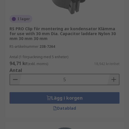
Ändkåpor för kondensatorer
Ändkåpor för kondensatorer passar över
I lager
kondensatorer för att skydda dem från skador, till
RS PRO Clip för montering av kondensator Klämma
exempel från vibrationer, damm och värme. De
for use with 30 mm Dia. Capacitor laddare Nylon 30
mm 30 mm 30 mm
skyddar också kondensatorn från elektriska
laddningar som finns i andra komponenter eller
RS-artikelnummer
238-7264
kondensatorer som kan komma i kontakt med
Antal (1 förpackning med 5 enheter)
den.
94,71 kr
(exkl. moms)
18,942 kr/enhet
Antal
Dessutom skyddar ändkåpor för kondensatorer
dig från elektriska stötar när du rör vid
kondensatorn.
Lägg i korgen
Muttrar för elektrolytkondensatorer
Datablad
Muttrar för elektrolytkondensatorer (eller
elektrolytkondensatormuttrar) är ytterligare
delar som används på elektrolytkondensatorer.